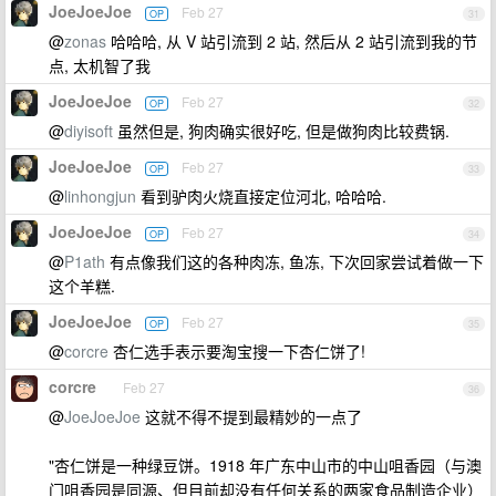
JoeJoeJoe
Feb 27
OP
31
@
zonas
哈哈哈, 从 V 站引流到 2 站, 然后从 2 站引流到我的节
点, 太机智了我
JoeJoeJoe
Feb 27
OP
32
@
diyisoft
虽然但是, 狗肉确实很好吃, 但是做狗肉比较费锅.
JoeJoeJoe
Feb 27
OP
33
@
linhongjun
看到驴肉火烧直接定位河北, 哈哈哈.
JoeJoeJoe
Feb 27
OP
34
@
P1ath
有点像我们这的各种肉冻, 鱼冻, 下次回家尝试着做一下
这个羊糕.
JoeJoeJoe
Feb 27
OP
35
@
corcre
杏仁选手表示要淘宝搜一下杏仁饼了!
corcre
Feb 27
36
@
JoeJoeJoe
这就不得不提到最精妙的一点了
"杏仁饼是一种绿豆饼。1918 年广东中山市的中山咀香园（与澳
门咀香园是同源、但目前却没有任何关系的两家食品制造企业）