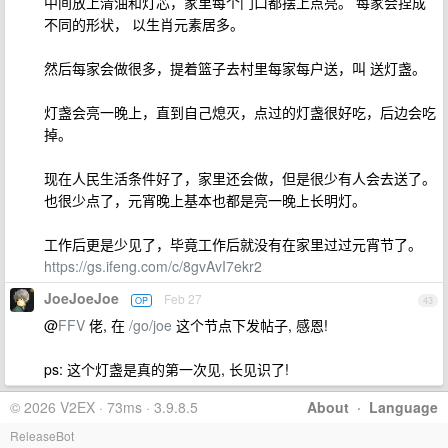
中间放上清油和灯芯，家里每个门口都摆上点亮。 每家会捏成
不同的形状， 以生肖元素居多。
然后每家会做很多，提着篮子去村里每家每户送，叫 送灯盏。
灯盏会亮一晚上，直到自己熄灭，点过的灯盏很好吃，后边会吃
掉。
现在人民生活条件好了，家里还会做，但是很少有人会去送了。
也很少点了，元宵晚上基本也都是亮一晚上长明灯。
工作后更是少见了，毕竟工作后就没有在家里过过元宵节了。
https://gs.ifeng.com/c/8gvAvI7ekr2
JoeJoeJoe
Feb 27
OP
43
@
FFV
佬, 在
/go/joe
这个节点下发帖子, 感恩!
ps: 这个灯盏是真的第一次见, 长见识了!
© 2026 V2EX · 73ms · 3.9.8.5
About
·
Language
ReleaseBot