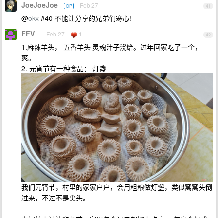
JoeJoeJoe
Feb 27
OP
41
@
okx
#40 不能让分享的兄弟们寒心!
FFV
Feb 27
1
42
1.麻辣羊头， 五香羊头 灵魂汁子浇给。过年回家吃了一个，
爽。
2. 元宵节有一种食品： 灯盏
我们元宵节，村里的家家户户，会用粗粮做灯盏，类似窝窝头倒
过来，不过不是尖头。