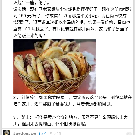
火烧里一塞，绝了。
说实话，现在回老家想炫个火烧也得摸摸兜了。现在这驴肉都涨
到 150 元/斤了，你敢信？ 以前那是平民小吃，现在简直快成
“轻奢”了。退而求其次想吃个马肉的吧，结果一看价格，马肉也
直奔 100 块钱去了。有时候我就在那儿纳闷，这马和驴是坐了
火箭涨上来的吗？
2 、刘伶醉： 如果你爱喝两口，肯定听过这个名头。刘伶墓就在
咱们这儿，酒厂那股子糟香味儿，离着老远都能闻见。
3 、釜山： 相传是黄帝合符的地方，虽然不算什么顶级名山大
川，但周末去爬爬山、怀个旧也挺舒服。
JoeJoeJoe
Feb 25
OP
21