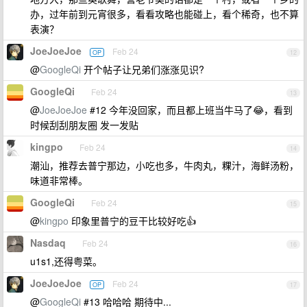
办，过年前到元宵很多，看看攻略也能碰上，看个稀奇，也不算
表演？
JoeJoeJoe
Feb 24
OP
12
@
GoogleQi
开个帖子让兄弟们涨涨见识?
GoogleQi
Feb 24
13
@
JoeJoeJoe
#12 今年没回家，而且都上班当牛马了😂，看到
时候刮刮朋友圈 发一发贴
kingpo
Feb 24
14
潮汕，推荐去普宁那边，小吃也多，牛肉丸，粿汁，海鲜汤粉，
味道非常棒。
GoogleQi
Feb 24
15
@
kingpo
印象里普宁的豆干比较好吃👍
Nasdaq
Feb 24
16
u1s1,还得粤菜。
JoeJoeJoe
Feb 24
OP
17
@
GoogleQi
#13 哈哈哈 期待中...