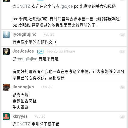
@
CNGTZ
欢迎在这个节点
/go/joe
po 出家乡的美食和风俗
ps: 驴肉火烧真好吃, 有时间自驾去徐水尝一尝. 刘伶醉我喝过
52 度那款,算是喝过的浓香型里面比较靠前的了.
ryougifujino
Feb 25
22
有点像小学的命题作文（
JoeJoeJoe
Feb 25 via iPhone
OP
23
@
ryougifujino
有趣不有趣
有更好的建议吗？我也一直在思考这个事情，让大家能够交流分
享自己的心得收获，互相成长
linhongjun
Feb 25
24
驴肉火烧
素颜鱼香肉丝
牛肉罩饼
kkryyes
Feb 26
25
@
CNGTZ
定州焖子很不错