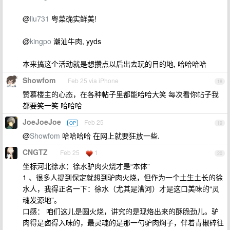
@
liu731
粤菜确实鲜美!
@
kingpo
潮汕牛肉, yyds
本来搞这个活动就是想攒点以后出去玩的目的地, 哈哈哈哈
Showfom
Feb 25 via iPhone
18
赞慕楼主的心态，在各种帖子里都能哈哈大笑 每次看你帖子我
都要笑一笑 哈哈哈
JoeJoeJoe
Feb 25
OP
19
@
Showfom
哈哈哈哈 在网上就要狂放一些.
CNGTZ
Feb 25
1
20
坐标河北徐水：徐水驴肉火烧才是“本体”
1 、很多人提到保定就想到驴肉火烧，但作为一个土生土长的徐
水人，我得正名一下：徐水（尤其是漕河）才是这口美味的“灵
魂发源地”。
口感： 咱们这儿是圆火烧，讲究的是现烙出来的酥脆劲儿。驴
肉得是卤得入味的，最灵魂的是那一勺驴肉焖子，伴着青椒碎往