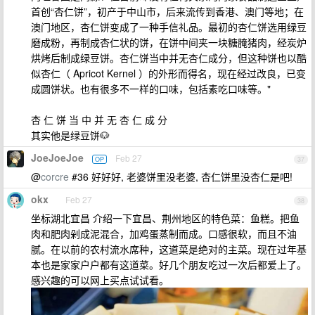
首创“杏仁饼”，初产于中山市，后来流传到香港、澳门等地；在
澳门地区，杏仁饼变成了一种手信礼品。最初的杏仁饼选用绿豆
磨成粉，再制成杏仁状的饼，在饼中间夹一块糖腌猪肉，经炭炉
烘烤后制成绿豆饼。杏仁饼当中并无杏仁成分，但这种饼也以酷
似杏仁（ Apricot Kernel ）的外形而得名，现在经过改良，已变
成圆饼状。也有很多不一样的口味，包括素吃口味等。"
杏 仁 饼 当 中 并 无 杏 仁 成 分
其实他是绿豆饼🐶
JoeJoeJoe
Feb 27
OP
37
@
corcre
#36 好好好, 老婆饼里没老婆, 杏仁饼里没杏仁是吧!
okx
Feb 27
38
坐标湖北宜昌 介绍一下宜昌、荆州地区的特色菜：鱼糕。把鱼
肉和肥肉剁成泥混合，加鸡蛋蒸制而成。口感很软，而且不油
腻。在以前的农村流水席种，这道菜是绝对的主菜。现在过年基
本也是家家户户都有这道菜。好几个朋友吃过一次后都爱上了。
感兴趣的可以网上买点试试看。