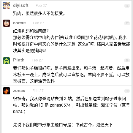
diyisoft
Feb 27
26
狗肉，虽然很多人不能接受。
corcre
Feb 27
27
红烧乳鸽和脆肉鲩?
那必须得介绍中山的杏仁饼(认准咀香园那个花花绿绿的), 我小
时候很好奇中间夹心的是什么玩意, 这么好吃, 结果人家告诉我那
块其实是肥猪肉🐶
P1ath
Feb 27
28
我们那边羊糕很好吃，是羊肉煮出来，和羊汤一起冻着，然后用
木板压一晚上，成型之后就可以直接吃，羊肉不膻不腻，可以放
辣椒面，芝麻油等佐料
zonas
Feb 27
29
很神奇，我从你邀请贴去到 2 站，然后在那边看到帖子过来回
帖，那边我的 ID 是 zonas0574 ，引出我坐标：浙江宁波（区号
0574 ）
先说下我们城市形象主题口号是：书藏古今，港通天下