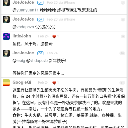
JoeJoeJoe
Feb 20 via iPhone
OP
7
@
yuanyuan11
哈哈哈哈 虚拟币转法币是违法的
JoeJoeJoe
Feb 20 via iPhone
OP
8
@
vhdapcvb
试试就试试
littleJohn
Feb 24
1
9
鱼糕、风干鸡、腊猪蹄
JoeJoeJoe
Feb 24
OP
10
@
lepig
@
vhdapcvb
新年快乐!
等待你们家乡的风俗习惯中...
GoogleQi
Feb 24
1
11
这里有让蔡澜先生都念念不忘的牛肉，有被誉为“毒药”的生腌海
鲜，有 24 小时营业的深夜豆浆，还有一句万能的口头禅“老爷保
贺”。在这里，没有什么是一杯功夫茶解决不了的。欢迎来我的
家乡——潮汕，一个为了吃值得专程跑一趟的地方。
食物：牛肉火锅，益母草，猪血汤，姜薯汤,蚝烙，各种粿，生
腌(不推荐肠胃不好容易拉肚子)
地方大，那些英歌舞，营老爷类的话都是一个村，或者一个乡的