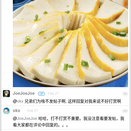
JoeJoeJoe
Feb 27
OP
39
@
okx
兄弟们为啥不发帖子啊, 这样回复对我来说不好打赏啊
okx
Feb 27
40
@
JoeJoeJoe
哈哈，打不打赏不重要。我没注意看要发帖，我
看大家都在评论中回复的。。。