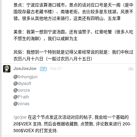
景点：宁波应该算港口城市，景点的话对应口号是天一阁（是中
国现存最古老藏书楼）、南塘老街，去比较多是东钱湖，风景不
错，很多从其他地方过来骑行，这类还有四明山、五龙潭
美食：我第一想到宁波汤圆，还有油赞子、红膏呛蟹（很多人吃
不惯生的海鲜），我们以咸鲜为主
风俗：我想到一个特别就是记得父辈经常说的就是：我们中秋过
农历八月十六日（一般过农历八月十五日）
JoeJoeJoe
Feb 27
OP
30
@
linhongjun
@
diyisoft
@
corcre
@
P1ath
@
zonas
/go/joe
在这个节点发这次活动对应的帖子, 我会给一个基础的
20$V2EX 支持, 然后会根据收藏数, 点赞数, 评论数来进行 200-
500$V2EX 的打赏支持.