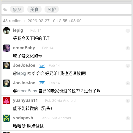
家乡
美食
风俗
43 replies
•
2026-02-27 10:12:55 +08:00
lepig
Feb 14
1
等我今天下班的 T.T
crocoBaby
Feb 14
2
吃了没文化的亏
JoeJoeJoe
Feb 14
OP
3
@
lepig
哈哈哈哈 好兄弟! 我也还没放假!
JoeJoeJoe
Feb 14
OP
4
@
crocoBaby
自己的老家也没的说??? 过分了啊
yuanyuan11
Feb 20 via Android
5
能不能转微信（狗头）
vhdapcvb
Feb 20 via Android
6
哈哈😊 晚点试试