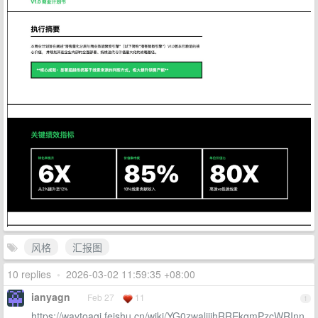
风格
汇报图
10 replies
•
2026-03-02 11:59:35 +08:00
ianyagn
Feb 27
11
1
https://waytoagi.feishu.cn/wiki/YG0zwalijihRREkgmPzcWRInn