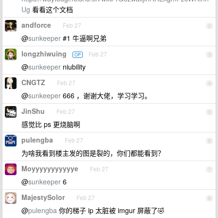
Ug
看看这个文档
andforce
Feb 27
2
@
sunkeeper
#1 牛逼啊兄弟
longzhiwuing
Feb 27
OP
3
@
sunkeeper
niubility
CNGTZ
Feb 27
4
@
sunkeeper
666 ，谢谢大佬，学习学习。
JinShu
Feb 27
5
感觉比 ps 更烧脑啊
pulengba
Feb 27
6
为啥我看到楼主发的图是裂的，你们都能看到？
Moyyyyyyyyyyye
Feb 27
7
@
sunkeeper
6
MajestySolor
Feb 27
8
@
pulengba
你的梯子 ip 太脏被 imgur 屏蔽了🤣