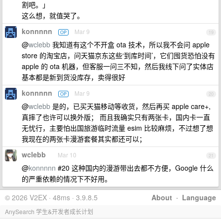
割吧。」
这么想，就值哭了。
konnnnn
Mar 9
OP
19
@
wclebb
我知道有这个不开盒 ota 技术，所以我不会问 apple
store 的淘宝店，问天猫京东这些‘到库时间’，它们囤货恐怕没有
apple 的 ota 机器，但客服一问三不知，然后我线下问了实体店
基本都是新到货没库存，卖得很好
konnnnn
Mar 9
OP
20
@
wclebb
是的，已买天猫移动等收货，然后再买 apple care+,
真摔了也许可以换外版； 而且我确实只有两张卡，国内卡一直
无忧行，主要怕出国旅游临时流量 esim 比较麻烦，不过想了想
我现在的两张卡漫游套餐其实都还可以；
wclebb
Mar 10
21
@
konnnnn
#20 这种国内的漫游带出去都不方便，Google 什么
的严重依赖的情况下不好用。
© 2026 V2EX · 48ms · 3.9.8.5
About
·
Language
AnySearch 学生&开发者成长计划