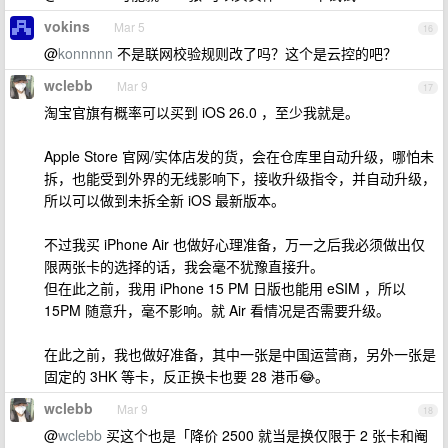
vokins
Mar 5
16
@
konnnnn
不是联网校验规则改了吗？这个是云控的吧？
wclebb
Mar 9
17
淘宝官旗有概率可以买到 iOS 26.0 ，至少我就是。
Apple Store 官网/实体店发的货，会在仓库里自动升级，哪怕未
拆，也能受到外界的无线影响下，接收升级指令，并自动升级，
所以可以做到未拆全新 iOS 最新版本。
不过我买 iPhone Air 也做好心理准备，万一之后我必须做出仅
限两张卡的选择的话，我会毫不犹豫直接升。
但在此之前，我用 iPhone 15 PM 日版也能用 eSIM ，所以
15PM 随意升，毫不影响。就 Air 看情况是否需要升级。
在此之前，我也做好准备，其中一张是中国运营商，另外一张是
固定的 3HK 等卡，反正换卡也要 28 港币😂。
wclebb
Mar 9
18
@
wclebb
买这个也是「降价 2500 就当是换仅限于 2 张卡和阉