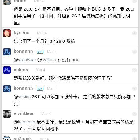
trioon
Mar 4
3
但是 26.0 实在是不好用，各种卡顿和小 BUG 太多了。我 26.0
到手后用了一段时间，升级到 26.3 后流畅度提升的感知很明
显。
kyrieou
Mar 4
4
出台用了一个月的 air 26.0 系统
konnnnn
Mar 4
OP
5
@
vivinBear
@
kyrieou
有没有 ac+
vokins
Mar 4
6
跟系统没关系吧，现在激活策略不是联网验证了吗？
konnnnn
Mar 4
OP
7
@
vokins
26.0 可以添加 n 张外卡， 之后的版本总共只能添加 2
张
vivinBear
Mar 4
8
@
konnnnn
我不出哈，我只是说我 1 月初在淘宝官旗买的还是
26.0 ，你可以问问楼下
so2back
Mar 4
9