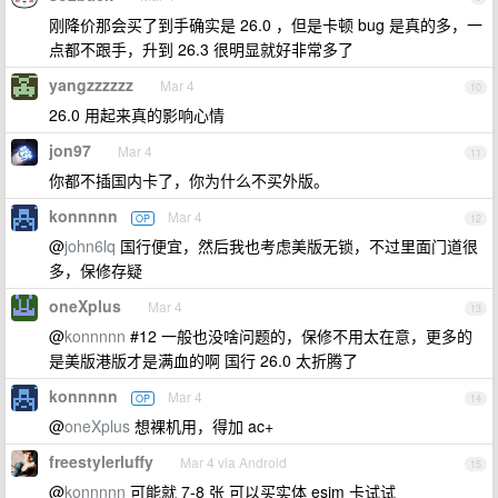
刚降价那会买了到手确实是 26.0 ，但是卡顿 bug 是真的多，一
点都不跟手，升到 26.3 很明显就好非常多了
yangzzzzzz
Mar 4
10
26.0 用起来真的影响心情
jon97
Mar 4
11
你都不插国内卡了，你为什么不买外版。
konnnnn
Mar 4
OP
12
@
john6lq
国行便宜，然后我也考虑美版无锁，不过里面门道很
多，保修存疑
oneXplus
Mar 4
13
@
konnnnn
#12 一般也没啥问题的，保修不用太在意，更多的
是美版港版才是满血的啊 国行 26.0 太折腾了
konnnnn
Mar 4
OP
14
@
oneXplus
想裸机用，得加 ac+
freestylerluffy
Mar 4 via Android
15
@
konnnnn
可能就 7-8 张 可以买实体 esim 卡试试