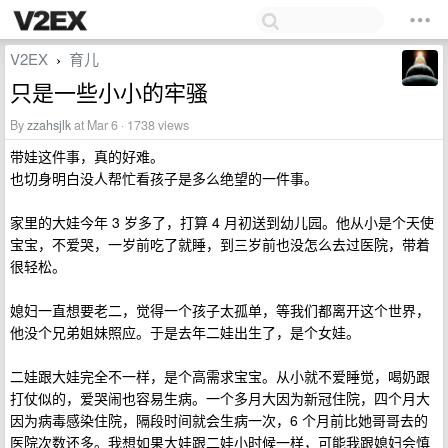
V2EX
育儿
›
只是一些小小的牢骚
By
zzahsjlk
at Mar 6 · 1738 views
带娃这件事，真的好难。
也切身明白没人帮忙看孩子是多么绝望的一件事。
家里的大娃今年 3 岁多了，打算 4 月初送到幼儿园。他从小是个天使
宝宝，不爱哭，一岁前吃了就睡，到三岁前也没怎么去过医院，带着
很轻松。
媳妇一直想要老二，觉得一个孩子太孤单，等我们都离开这个世界，
他没个兄弟姐妹照应。于是去年二娃出生了，是个女娃。
二娃跟大娃完全不一样，是个高需求宝宝。从小就不爱睡觉，喝奶跟
打仗似的，爱哭闹也容易生病。一个多月大因为新冠住院，四个月大
因为病毒感染住院，隔段时间就会生病一次，6 个月前比她哥哥去的
医院次数还多。我想如果大娃跟二娃小时候一样，可能我跟媳妇会慎