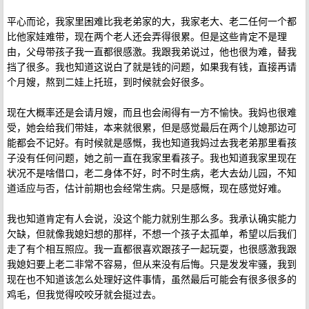
平心而论，我家里困难比我老弟家的大，我家老大、老二任何一个都
比他家娃难带，现在两个老人还会弄得很累。但是这些肯定不是理
由，父母带孩子我一直都很感激。我跟我弟说过，他也很为难，替我
挡了很多。我也知道这说白了就是钱的问题，如果我有钱，直接再请
个月嫂，熬到二娃上托班，到时候就会好很多。
现在大概率还是会请月嫂，而且也会闹得有一方不愉快。我妈也很难
受，她会给我们带娃，本来就很累，但是感觉最后在两个儿媳那边可
能都会不记好。有时候就是感慨，我也知道我妈过去我老弟那里看孩
子没有任何问题，她之前一直在我家里看孩子。我也知道我家里现在
状况不是啥借口，老二身体不好，时不时生病，老大去幼儿园，不知
道适应与否，估计前期也会经常生病。只是感慨，现在感觉好难。
我也知道肯定有人会说，没这个能力就别生那么多。我承认确实能力
欠缺，但就像我媳妇想的那样，不想一个孩子太孤单，希望以后我们
走了有个相互照应。我一直都很喜欢跟孩子一起玩耍，也很感激我跟
我媳妇要上老二非常不容易，但从来没有后悔。只是发发牢骚，我到
现在也不知道该怎么处理好这件事情，虽然最后可能会有很多很多的
鸡毛，但我觉得咬咬牙就会挺过去。