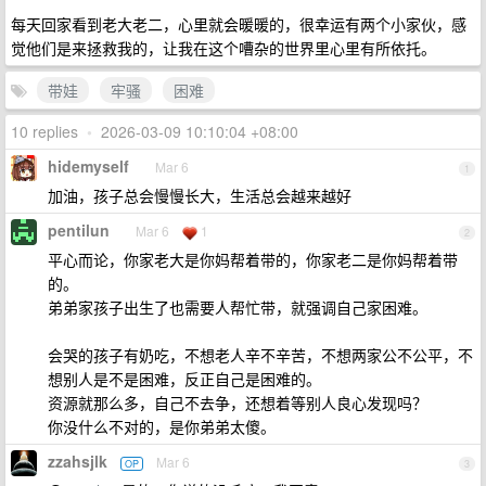
每天回家看到老大老二，心里就会暖暖的，很幸运有两个小家伙，感
觉他们是来拯救我的，让我在这个嘈杂的世界里心里有所依托。
带娃
牢骚
困难
10 replies
•
2026-03-09 10:10:04 +08:00
hidemyself
Mar 6
1
加油，孩子总会慢慢长大，生活总会越来越好
pentilun
Mar 6
1
2
平心而论，你家老大是你妈帮着带的，你家老二是你妈帮着带
的。
弟弟家孩子出生了也需要人帮忙带，就强调自己家困难。
会哭的孩子有奶吃，不想老人辛不辛苦，不想两家公不公平，不
想别人是不是困难，反正自己是困难的。
资源就那么多，自己不去争，还想着等别人良心发现吗？
你没什么不对的，是你弟弟太傻。
zzahsjlk
Mar 6
OP
3