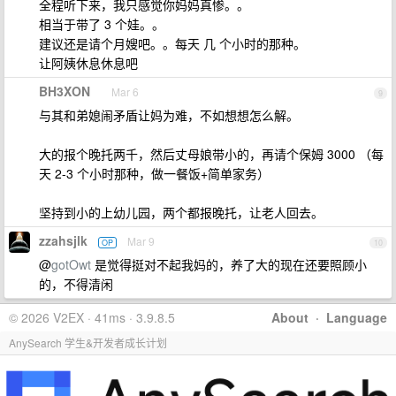
全程听下来，我只感觉你妈妈真惨。。
相当于带了 3 个娃。。
建议还是请个月嫂吧。。每天 几 个小时的那种。
让阿姨休息休息吧
BH3XON
Mar 6
9
与其和弟媳闹矛盾让妈为难，不如想想怎么解。
大的报个晚托两千，然后丈母娘带小的，再请个保姆 3000 （每
天 2-3 个小时那种，做一餐饭+简单家务）
坚持到小的上幼儿园，两个都报晚托，让老人回去。
zzahsjlk
Mar 9
OP
10
@
gotOwt
是觉得挺对不起我妈的，养了大的现在还要照顾小
的，不得清闲
© 2026 V2EX · 41ms · 3.9.8.5
About
·
Language
AnySearch 学生&开发者成长计划