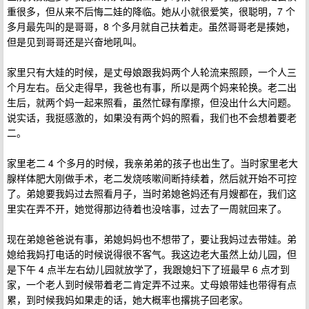
重很多，但从来不后悔二娃的降临。她从小就很爱笑，很聪明，7 个
多月最先叫的是哥哥，8 个多月就自己扶着走。虽然哥哥老是揍她，
但是见到哥哥还是兴奋地吼叫。
家里只有大娃的时候，是丈母娘跟我妈两个人轮流来照顾，一个人三
个月左右。岳父走得早，我爸也有事，所以是两个妈来轮换。老二出
生后，就两个妈一起来照看，虽然忙碌有摩擦，但没出什么大问题。
说实话，我挺感激的，如果没有两个妈的照看，我们也不会想着要老
二。
家里老二 4 个多月的时候，我亲弟弟的孩子也出生了。当时家里老大
腺样体肥大刚做手术，老二发烧咳嗽间断持续着，然后就开始不可控
了。弟媳要我妈过去照看月子，当时弟媳爸妈还有月嫂都在，我们这
里实在弄不开，她觉得那边待着也没啥事，过去了一周就回来了。
现在弟媳爸爸说有事，弟媳妈妈也不想带了，要让我妈过去带娃。弟
媳给我妈打电话的时候说得很不客气。我这边老大虽然上幼儿园，但
是下午 4 点半左右幼儿园就放学了，我跟媳妇下了班最早 6 点才到
家，一个老人到时候带着老二肯定弄不过来。丈母娘带娃也带得有点
累，到时候我妈如果走的话，她大概率也撂挑子回老家。