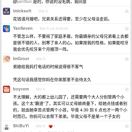
@
pentilun
是的，你说的没毛病，我同意
imicksoft
Mar 6
4
花钱请月嫂吧，兄弟关系还得要，至少在父母没走前。
YanSeven
Mar 6 via Android
5
不管怎么样，不要闹了家庭矛盾，你最嫡亲的父母兄弟看上去都
是很不错的人，别寒了亲人的心。如果按我的性格，如果能咬牙
我会优先咬牙来个月嫂顶一阵。
ImGroot
Mar 6
6
弟媳给我妈打电话的时候说得很不客气
凭这句话我感觉你妈在你弟那里不会待太久
boycem
Mar 6
7
不太理解，大的都上幼儿园了，还需要两个大人分别管两个小
孩。这个太”霸道“了，其实可以丈母娘商量下，给她点钱或者别
的，就由她幸苦点管两个小孩，毕竟 4.30 到 6 点也才一两个小
时而已。你妈可以去帮下弟弟。毕竟父母不是某一个子女的
ShiBuYi
Mar 6
1
8