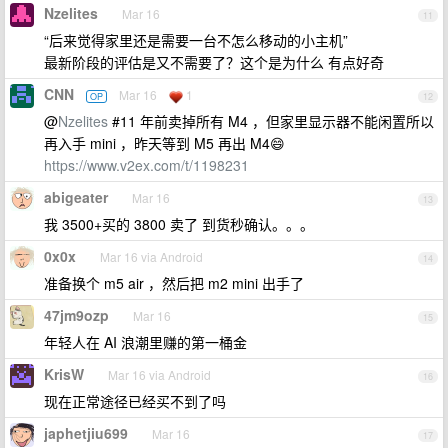
Nzelites
Mar 16
11
“后来觉得家里还是需要一台不怎么移动的小主机”
最新阶段的评估是又不需要了？这个是为什么 有点好奇
CNN
Mar 16
1
OP
12
@
Nzelites
#11 年前卖掉所有 M4 ，但家里显示器不能闲置所以
再入手 mini ，昨天等到 M5 再出 M4😄
https://www.v2ex.com/t/1198231
abigeater
Mar 16
13
我 3500+买的 3800 卖了 到货秒确认。。。
0x0x
Mar 16 via Android
14
准备换个 m5 air ，然后把 m2 mini 出手了
47jm9ozp
Mar 16
15
年轻人在 AI 浪潮里赚的第一桶金
KrisW
Mar 16 via Android
16
现在正常途径已经买不到了吗
japhetjiu699
Mar 16
17