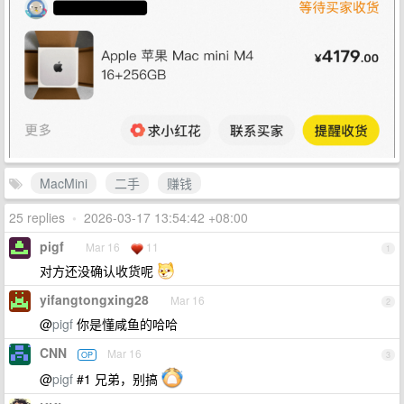
MacMini
二手
赚钱
25 replies
•
2026-03-17 13:54:42 +08:00
pigf
Mar 16
11
1
对方还没确认收货呢
yifangtongxing28
Mar 16
2
@
pigf
你是懂咸鱼的哈哈
CNN
Mar 16
OP
3
@
pigf
#1 兄弟，别搞