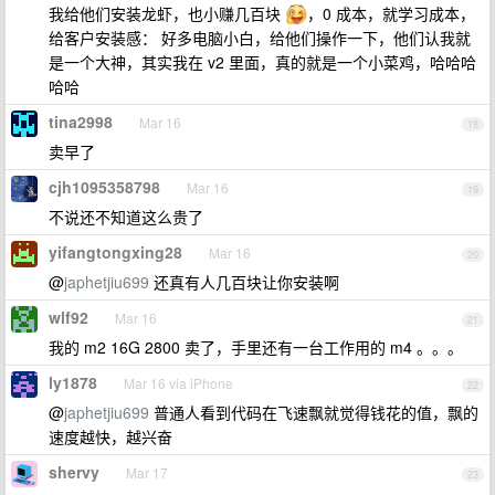
我给他们安装龙虾，也小赚几百块
，0 成本，就学习成本，
给客户安装感： 好多电脑小白，给他们操作一下，他们认我就
是一个大神，其实我在 v2 里面，真的就是一个小菜鸡，哈哈哈
哈哈
tina2998
Mar 16
18
卖早了
cjh1095358798
Mar 16
19
不说还不知道这么贵了
yifangtongxing28
Mar 16
20
@
japhetjiu699
还真有人几百块让你安装啊
wlf92
Mar 16
21
我的 m2 16G 2800 卖了，手里还有一台工作用的 m4 。。。
ly1878
Mar 16 via iPhone
22
@
japhetjiu699
普通人看到代码在飞速飘就觉得钱花的值，飘的
速度越快，越兴奋
shervy
Mar 17
23