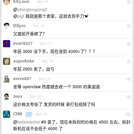
KKLeon
Mar 16
4
@
yifangtongxing2
@
pigf
我就是那个卖家，这就去到手刀🐒
DXpro
Mar 16
5
又提前开香槟了？
evan9527
Mar 16
6
年前 3000 没下手，现在涨到 4000+了？？？
superkeke
Mar 16
7
年前 2900 卖了，血亏
steve687
Mar 16
8
坐等 openclaw 热度褪去收一个 3000 的美滋滋
zeex
Mar 16
9
这价格太夸张了 发货的时候 录打包视频了吗
CNN
Mar 16
OP
10
@
fadaixiaohai
#9 录了，现在未拆封的价格在 4500 左右，拆封
新机应该不会低于 4000 了