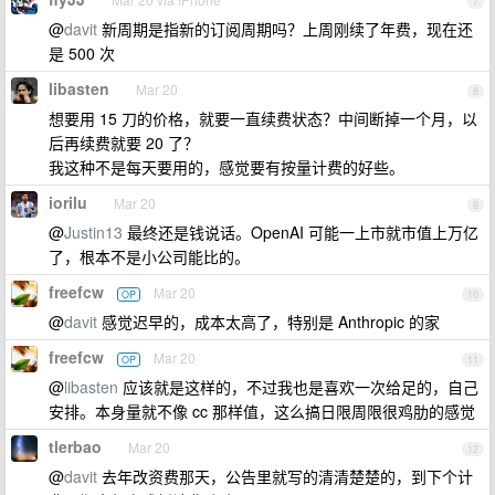
7
@
davit
新周期是指新的订阅周期吗？上周刚续了年费，现在还
是 500 次
libasten
Mar 20
8
想要用 15 刀的价格，就要一直续费状态？中间断掉一个月，以
后再续费就要 20 了？
我这种不是每天要用的，感觉要有按量计费的好些。
iorilu
Mar 20
9
@
Justin13
最终还是钱说话。OpenAI 可能一上市就市值上万亿
了，根本不是小公司能比的。
freefcw
Mar 20
OP
10
@
davit
感觉迟早的，成本太高了，特别是 Anthropic 的家
freefcw
Mar 20
OP
11
@
libasten
应该就是这样的，不过我也是喜欢一次给足的，自己
安排。本身量就不像 cc 那样值，这么搞日限周限很鸡肋的感觉
tlerbao
Mar 20
12
@
davit
去年改资费那天，公告里就写的清清楚楚的，到下个计