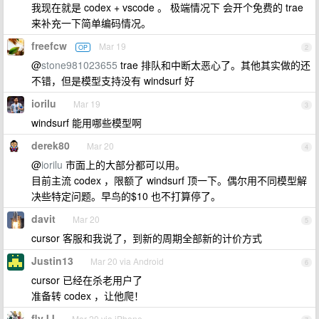
我现在就是 codex + vscode 。 极端情况下 会开个免费的 trae
来补充一下简单编码情况。
freefcw
Mar 19
OP
2
@
stone981023655
trae 排队和中断太恶心了。其他其实做的还
不错，但是模型支持没有 windsurf 好
iorilu
Mar 19
3
windsurf 能用哪些模型啊
derek80
Mar 20
4
@
iorilu
市面上的大部分都可以用。
目前主流 codex ，限额了 windsurf 顶一下。偶尔用不同模型解
决些特定问题。早鸟的$10 也不打算停了。
davit
Mar 20
5
cursor 客服和我说了，到新的周期全部新的计价方式
Justin13
Mar 20 via Android
6
cursor 已经在杀老用户了
准备转 codex ，让他爬！
flyJJ
Mar 20 via iPhone