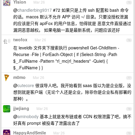
YIsion
Mar 26
75
@
chandlerbing9317
#72 如果只是上传 ssh 配置和 bash 命令
的话。macos 默认不允许 APP 访问 ~/ 目录。只要没授权泄漏
的应该是只有 apiFox 的用户信息，怕得就是 恶意文件直接通过
漏洞恶意越权。 如果电脑一直是最新系统，问题应该还好
twofox
Mar 26
76
在 leveldb 文件夹下搜索执行 powershell Get-ChildItem -
Recurse -File | ForEach-Object { if (Select-String -Path
$_.FullName -Pattern "rl_mc|rl_headers" -Quiet) {
$_.FullName } }
m0mo
Mar 26
77
@
cutecore
很误导人吧。我开始看到 saas 版以为是企业版，没
想到就是客户端（无论个人还是企业，除非你是企业私有部署的
那种）。
jjwjiang
Mar 26
78
@
aminobody
基本上就是发布链或者 CDN 权限泄露了吧，搞不
好真有 prompt 被投毒了泄露出去了
HappyAndSmile
Mar 26
79