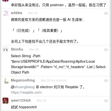
幸好我从来没用过，只用 postman ，虽然一般般，胜在习惯了
w568w
Mar 26
80
搞笑的是官方发的道歉通告也是一股 AI 生成味：
「（已完成） 」「（极其重要）」
全司上下怕是找不出几个还会手敲文字的了。
ShinKu
Mar 26
81
Select-String -Path
"$env:USERPROFILE\AppData\Roaming\Apifox\Local
Storage\leveldb\*" -Pattern "rl_mc","rl_headers" -List | Select-
Object Path
MegatronKing
Mar 26 via Android
82
@
shuangbiaog
非 electron 的只有 Reqable 了，
https://reqable.com/
qwer1234zh
Mar 26
83
試試 hoppscotch