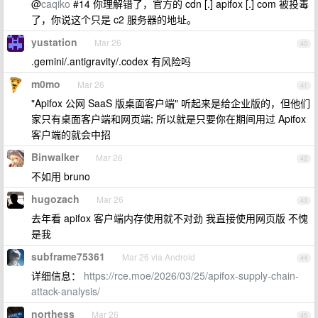
@
caqiko
#14 你理解错了，官方的 cdn [.] apifox [.] com 被投毒
了，你说这个只是 c2 服务器的地址。
yustation
Mar 26
40
.gemini/.antigravity/.codex 有风险吗
m0mo
Mar 26
41
"Apifox 公网 SaaS 版桌面客户端" 听起来是给企业版的，但他们
家只有桌面客户端和网页端; 所以就是只要你在期间用过 Apifox
客户端的就会中招
Binwalker
Mar 26
42
不如用 bruno
hugozach
Mar 26
43
去年看 apifox 客户端内存使用就不对劲 我直接使用网页版 不愧
是我
subframe75361
Mar 26 via Android
44
详细信息：
https://rce.moe/2026/03/25/apifox-supply-chain-
attack-analysis/
northess
Mar 26
45