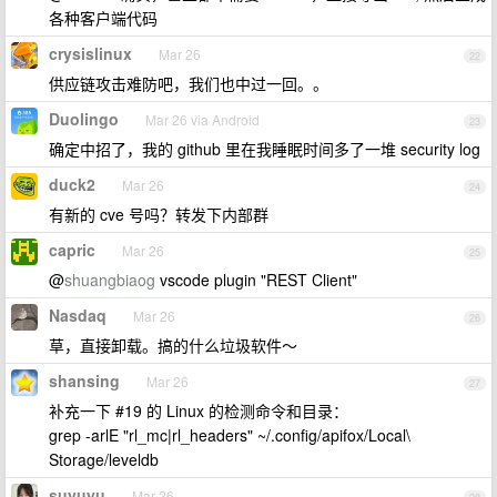
各种客户端代码
crysislinux
Mar 26
22
供应链攻击难防吧，我们也中过一回。。
Duolingo
Mar 26 via Android
23
确定中招了，我的 github 里在我睡眠时间多了一堆 security log
duck2
Mar 26
24
有新的 cve 号吗？转发下内部群
capric
Mar 26
25
@
shuangbiaog
vscode plugin "REST Client"
Nasdaq
Mar 26
26
草，直接卸载。搞的什么垃圾软件～
shansing
Mar 26
27
补充一下 #19 的 Linux 的检测命令和目录：
grep -arlE "rl_mc|rl_headers" ~/.config/apifox/Local\
Storage/leveldb
suyuyu
Mar 26