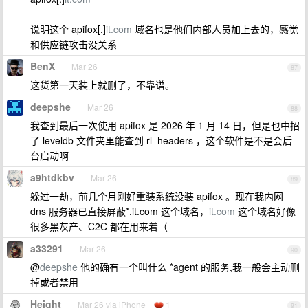
说明这个 apifox[.]
it.com
域名也是他们内部人员加上去的，感觉
和供应链攻击没关系
BenX
Mar 26
87
这货第一天装上就删了，不靠谱。
deepshe
Mar 26
88
我查到最后一次使用 apifox 是 2026 年 1 月 14 日，但是也中招
了 leveldb 文件夹里能查到 rl_headers ，这个软件是不是会后
台启动啊
a9htdkbv
Mar 26
89
躲过一劫，前几个月刚好重装系统没装 apifox 。现在我内网
dns 服务器已直接屏蔽*.it.com 这个域名，
it.com
这个域名好像
很多黑灰产、C2C 都在用来着（
a33291
Mar 26
90
@
deepshe
他的确有一个叫什么 *agent 的服务,我一般会主动删
掉或者禁用
Height
Mar 26 via iPhone
1
91