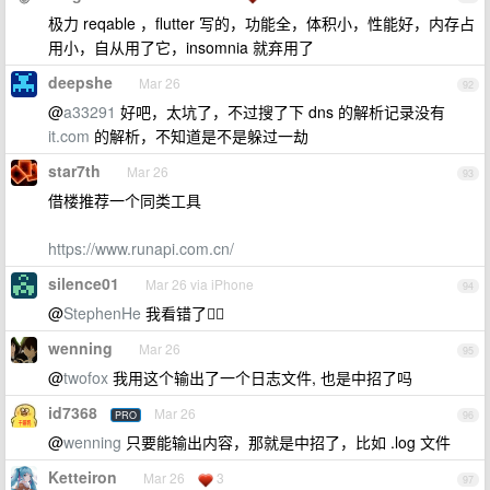
极力 reqable ，flutter 写的，功能全，体积小，性能好，内存占
用小，自从用了它，insomnia 就弃用了
deepshe
Mar 26
92
@
a33291
好吧，太坑了，不过搜了下 dns 的解析记录没有
it.com
的解析，不知道是不是躲过一劫
star7th
Mar 26
93
借楼推荐一个同类工具
https://www.runapi.com.cn/
silence01
Mar 26 via iPhone
94
@
StephenHe
我看错了🤦‍♂️
wenning
Mar 26
95
@
twofox
我用这个输出了一个日志文件, 也是中招了吗
id7368
Mar 26
PRO
96
@
wenning
只要能输出内容，那就是中招了，比如 .log 文件
Ketteiron
Mar 26
3
97