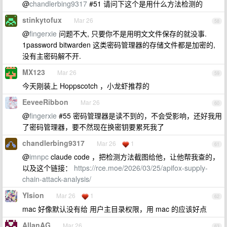
@
chandlerbing9317
#51 请问下这个是用什么方法检测的
stinkytofux
Mar 26
58
@
fingerxie
问题不大, 只要你不是用明文文件保存的就没事.
1password bitwarden 这类密码管理器的存储文件都是加密的,
没有主密码解不开.
MX123
Mar 26
59
今天刚装上 Hoppscotch ，小龙虾推荐的
EeveeRibbon
Mar 26
60
@
fingerxie
#55 密码管理器是读不到的，不会受影响，还好我用
了密码管理器，要不然现在换密钥要累死我了
chandlerbing9317
Mar 26
1
61
@
imnpc
claude code ，把检测方法截图给他，让他帮我查的，
以及这个链接：
https://rce.moe/2026/03/25/apifox-supply-
chain-attack-analysis/
YIsion
Mar 26
1
62
mac 好像默认没有给 用户主目录权限，用 mac 的应该好点
AllanAG
Mar 26
63