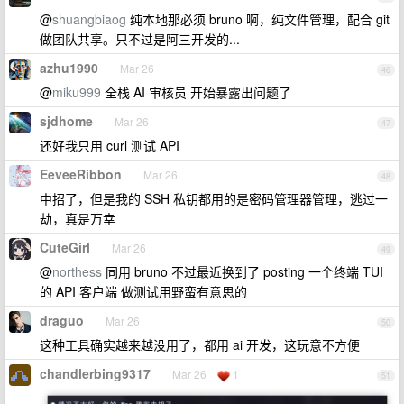
@
shuangbiaog
纯本地那必须 bruno 啊，纯文件管理，配合 git
做团队共享。只不过是阿三开发的...
azhu1990
Mar 26
46
@
miku999
全栈 AI 审核员 开始暴露出问题了
sjdhome
Mar 26
47
还好我只用 curl 测试 API
EeveeRibbon
Mar 26
48
中招了，但是我的 SSH 私钥都用的是密码管理器管理，逃过一
劫，真是万幸
CuteGirl
Mar 26
49
@
northess
同用 bruno 不过最近换到了 posting 一个终端 TUI
的 API 客户端 做测试用野蛮有意思的
draguo
Mar 26
50
这种工具确实越来越没用了，都用 ai 开发，这玩意不方便
chandlerbing9317
Mar 26
1
51