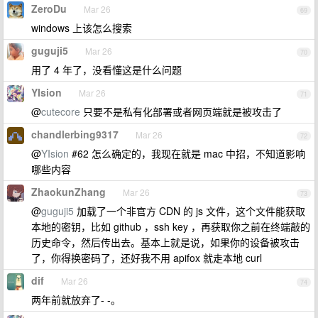
ZeroDu
Mar 26
69
windows 上该怎么搜索
guguji5
Mar 26
70
用了 4 年了，没看懂这是什么问题
YIsion
Mar 26
71
@
cutecore
只要不是私有化部署或者网页端就是被攻击了
chandlerbing9317
Mar 26
72
@
YIsion
#62 怎么确定的，我现在就是 mac 中招，不知道影响
哪些内容
ZhaokunZhang
Mar 26
73
@
guguji5
加载了一个非官方 CDN 的 js 文件，这个文件能获取
本地的密钥，比如 github ，ssh key ，再获取你之前在终端敲的
历史命令，然后传出去。基本上就是说，如果你的设备被攻击
了，你得换密码了，还好我不用 apifox 就走本地 curl
dif
Mar 26
74
两年前就放弃了- -。