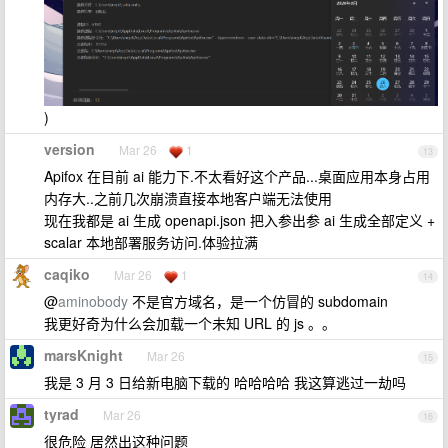
)
version
Mar 26
1
13
Apifox 在目前 ai 能力下.不太看好这个产品...桌面应用本身占用
内存大..之前几次崩溃直接本地客户端无法使用
现在我都是 ai 生成 openapi.json 把入参出参 ai 生成全部定义 +
scalar 本地部署服务访问.体验拉满
caqiko
Mar 26
1
14
@
aminobody
不是官方域名，是一个仿冒的 subdomain
我更好奇为什么会加载一个未知 URL 的 js 。。
marsKnight
Mar 26
15
我是 3 月 3 日给新电脑下载的 哈哈哈哈 我这算逃过一劫吗
tyrad
Mar 26
16
很危险 居然出这种问题