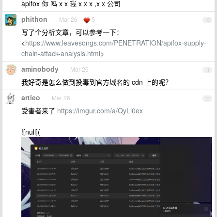
apifox 你 吗 x x 我 x x x ,x x 公司
phithon
Mar 26
5
10
写了个分析文章，可以参考一下：
<
https://www.leavesongs.com/PENETRATION/apifox-supply-
chain-attack-analysis.html
>
aminobody
Mar 26
11
我好奇是怎么做到投毒到官方域名的 cdn 上的呢？
artieo
Mar 26
12
受害者来了
https://imgur.com/a/QyLi0ex
![null](