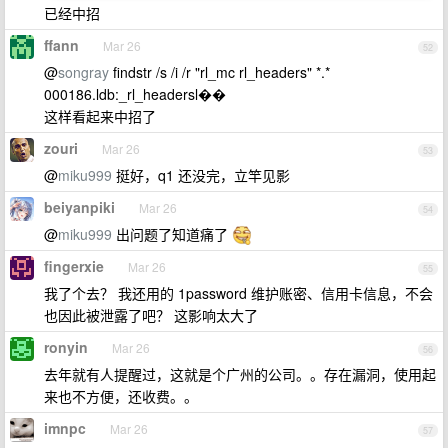
已经中招
ffann
Mar 26
52
@
songray
findstr /s /i /r "rl_mc rl_headers" *.*
000186.ldb:_rl_headersl��
这样看起来中招了
zouri
Mar 26
53
@
miku999
挺好，q1 还没完，立竿见影
beiyanpiki
Mar 26
54
@
miku999
出问题了知道痛了
fingerxie
Mar 26
55
我了个去？ 我还用的 1password 维护账密、信用卡信息，不会
也因此被泄露了吧？ 这影响太大了
ronyin
Mar 26
56
去年就有人提醒过，这就是个广州的公司。。存在漏洞，使用起
来也不方便，还收费。。
imnpc
Mar 26
57