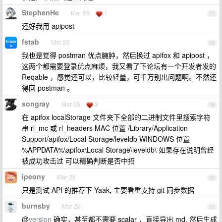
StephenHe
Mar 26
1
17
还好我用 apipost
fstab
Mar 26
18
我也是觉得 postman 优点臃肿，然后换过 apifox 和 apipost ，
这两个都需要登录优点麻烦，我又看了下论坛有一个开发者发的
Reqable ，感觉还可以，比较轻量，可千万别出问题啊。不然还
得回 postman 。
songray
Mar 26
3
19
在 apifox localStorage 文件夹下全部的二进制文件里搜索字符
串 rl_mc 或 rl_headers MAC 位置 /Library/Application
Support/apifox/Local Storage/leveldb WINDOWS 位置
%APPDATA%\apifox\Local Storage\leveldb\ 如果存在说明曾经
被成功攻击过 可以精确判断是否中招
ipeony
Mar 26
20
只是测试 API 的推荐下 Yaak, 主要看重支持 git 同步数据
burnsby
Mar 26
21
@
version
确实，甚至都不需要 scalar ，直接导出 md, 然后生成