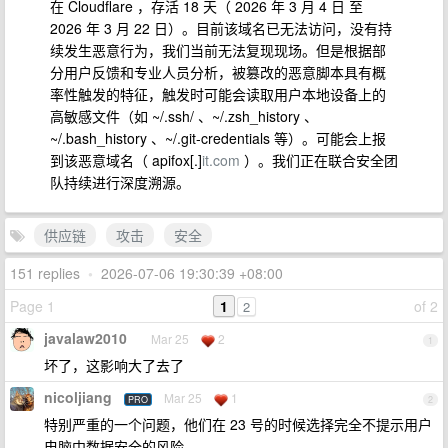
在 Cloudflare ，存活 18 天（ 2026 年 3 月 4 日 至
2026 年 3 月 22 日）。目前该域名已无法访问，没有持
续发生恶意行为，我们当前无法复现现场。但是根据部
分用户反馈和专业人员分析，被篡改的恶意脚本具有概
率性触发的特征，触发时可能会读取用户本地设备上的
高敏感文件（如 ~/.ssh/ 、~/.zsh_history 、
~/.bash_history 、~/.git-credentials 等）。可能会上报
到该恶意域名（ apifox[.]
it.com
）。我们正在联合安全团
队持续进行深度溯源。
供应链
攻击
安全
151 replies
•
2026-07-06 19:30:39 +08:00
Page 1
1
of 2
2
javalaw2010
Mar 25
2
1
坏了，这影响大了去了
nicoljiang
Mar 25
1
PRO
2
特别严重的一个问题，他们在 23 号的时候选择完全不提示用户
电脑中数据安全的风险。