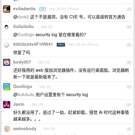
eviladan0s
Mar 26 via iPhone
OP
33
@
duck2
这个不是漏洞，没有 CVE 号，可以直接转官方通告
liuliuliuliu
Mar 26
34
@
Duolingo
security log 是在哪里看的？
940i3s34v4F1HW41
Mar 26 via iPhone
PRO
35
修复了吗
body007
Mar 26
36
还好我用的 web 版加浏览器插件，没有运行桌面版。浏览器刷
新一下就是最新版本了。
Duolingo
Mar 26
37
@
liuliuliuliu
用户设置里有个 security log
Javin
Mar 26
38
好久都没用了，逃过了一劫，赶紧卸载，感觉 Ai 时代这种事情
越来越多。。。
aminobody
Mar 26
39