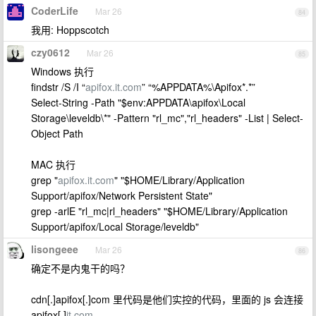
CoderLife
Mar 26
84
我用: Hoppscotch
czy0612
Mar 26
85
Windows 执行
findstr /S /I “
apifox.it.com
” “%APPDATA%\Apifox*.*”
Select-String -Path "$env:APPDATA\apifox\Local
Storage\leveldb\*" -Pattern "rl_mc","rl_headers" -List | Select-
Object Path
MAC 执行
grep "
apifox.it.com
" "$HOME/Library/Application
Support/apifox/Network Persistent State"
grep -arlE "rl_mc|rl_headers" "$HOME/Library/Application
Support/apifox/Local Storage/leveldb"
lisongeee
Mar 26
86
确定不是内鬼干的吗？
cdn[.]apifox[.]com 里代码是他们实控的代码，里面的 js 会连接
apifox[.]
it.com