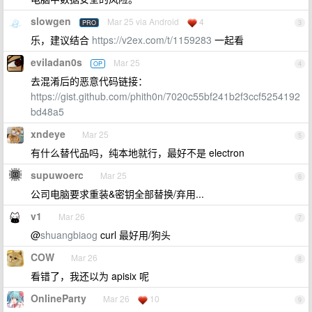
slowgen
Mar 25 via Android
4
PRO
3
乐，建议结合
https://v2ex.com/t/1159283
一起看
eviladan0s
Mar 25
OP
4
去混淆后的恶意代码链接：
https://gist.github.com/phith0n/7020c55bf241b2f3ccf5254192
bd48a5
xndeye
Mar 25
5
有什么替代品吗，纯本地就行，最好不是 electron
supuwoerc
Mar 25
6
公司电脑要求重装&密钥全部替换/弃用...
v1
Mar 26
7
@
shuangbiaog
curl 最好用/狗头
COW
Mar 26
8
看错了，我还以为 apisix 呢
OnlineParty
Mar 26
10
9