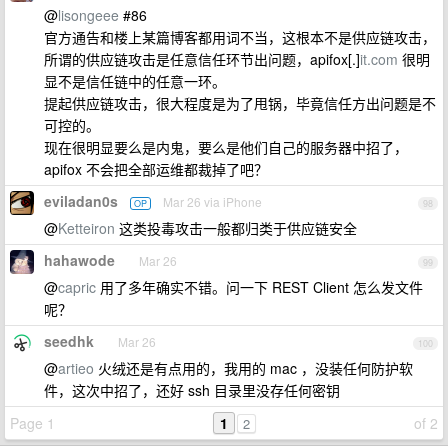
@
lisongeee
#86
官方通告和楼上某篇博客都用词不当，这根本不是供应链攻击，
所谓的供应链攻击是任意信任环节出问题，apifox[.]
it.com
很明
显不是信任链中的任意一环。
提起供应链攻击，很大程度是为了甩锅，毕竟信任方出问题是不
可控的。
现在很明显要么是内鬼，要么是他们自己的服务器中招了，
apifox 不会把全部运维都裁掉了吧？
eviladan0s
Mar 26 via iPhone
OP
98
@
Ketteiron
这类投毒攻击一般都归类于供应链安全
hahawode
Mar 26
99
@
capric
用了多年确实不错。问一下 REST Client 怎么发文件
呢？
seedhk
Mar 26
100
@
artieo
火绒还是有点用的，我用的 mac ，没装任何防护软
件，这次中招了，还好 ssh 目录里没存任何密钥
Page 1
1
of 2
2