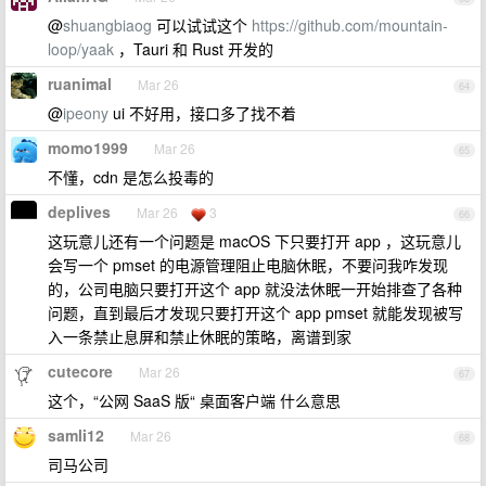
@
shuangbiaog
可以试试这个
https://github.com/mountain-
loop/yaak
，Tauri 和 Rust 开发的
ruanimal
Mar 26
64
@
ipeony
ui 不好用，接口多了找不着
momo1999
Mar 26
65
不懂，cdn 是怎么投毒的
deplives
Mar 26
3
66
这玩意儿还有一个问题是 macOS 下只要打开 app ，这玩意儿
会写一个 pmset 的电源管理阻止电脑休眠，不要问我咋发现
的，公司电脑只要打开这个 app 就没法休眠一开始排查了各种
问题，直到最后才发现只要打开这个 app pmset 就能发现被写
入一条禁止息屏和禁止休眠的策略，离谱到家
cutecore
Mar 26
67
这个，“公网 SaaS 版“ 桌面客户端 什么意思
samli12
Mar 26
68
司马公司