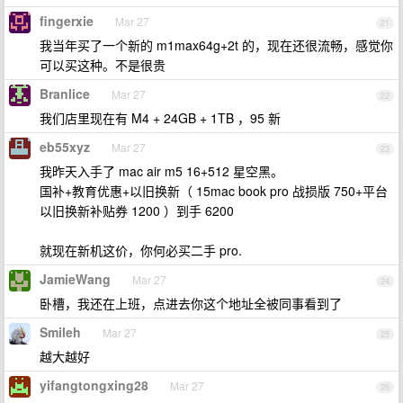
fingerxie
Mar 27
21
我当年买了一个新的 m1max64g+2t 的，现在还很流畅，感觉你
可以买这种。不是很贵
Branlice
Mar 27
22
我们店里现在有 M4 + 24GB + 1TB ，95 新
eb55xyz
Mar 27
23
我昨天入手了 mac air m5 16+512 星空黑。
国补+教育优惠+以旧换新（ 15mac book pro 战损版 750+平台
以旧换新补贴券 1200 ）到手 6200
就现在新机这价，你何必买二手 pro.
JamieWang
Mar 27
24
卧槽，我还在上班，点进去你这个地址全被同事看到了
Smileh
Mar 27
25
越大越好
yifangtongxing28
Mar 27
26