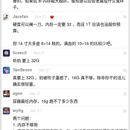
香的，如果玩 ai 内存越大越好，谁知道以后会发展成什么鬼样
子。
Jacefan
Mar 27
1
4
硬盘可以阉一刀，内存一定要 32 ，而且 1T 应该也没超你预
算。
但 14 寸大多是 8+14 核的，满血的 10+16 的比较少吧。
liceecil
Mar 27
5
听劝 要上 32G
YanSeven
Mar 27
6
真要上 32G ，别被吹子蛊惑了，16G 真不够，除非你干的活儿
确实很轻量。
egen
Mar 27
7
容器最吃内存，16g 跑不了多少东西
wyfig
Mar 27
8
两个问题：
1. 内存不够用