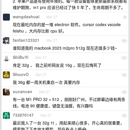
2. 苹果产品是有使用年限的。每一款设备能够更新最新系统都有
维护期限，m1 pro 应该已经过了快 5 年了，生命周期不多了。
wangdashuai
Mar 27
9
现在最吃内存的是一堆 electron 软件。cursor codex vscode
feishu ，大内存比新 cpu 好。
fanfan123321
Mar 27
10
谁知道我的 macbook 2023 m2pro 512g 现在还值多少钱~
ShiBuYi
Mar 27
11
肯定 32g ， 我之前听网友说 16g ，现在后悔死了
ShuovO
Mar 27
12
我 36g 都一周关机重启一次 真要内存
xucancan
Mar 27
13
有一台 M1 PRO 32 + 512 ，刚刚好广州，不过屏幕边缘有两条
线，电池 90 健康度，键盘无油膜，有兴趣吗
732870147
Mar 27
14
最近我入了一台 32g 1t ，用起来顺心很多，开心真的很重要，
摸索跑了下本地大模型，现在有点上瘾😂