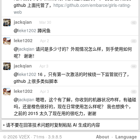
github 上面托管了，
https://github.com/embarce/girls-rating-
web
jackqian
Mar 30
42
@
leke1202
蹲闲鱼
leke1202
Apr 2
43
@
jackqian
请问是多少寸的？外观情况怎么样，到手使用如何
呢？ 谢谢！
jackqian
Apr 3
44
@
leke1202
16 ，只有第一次激活的时候绕一下监管就行了，
github 上很多类似脚本
leke1202
Apr 3
45
@
jackqian
嗯嗯，这个有了解，你收到的机器状况咋样，有磕碰
吗，还是橙色很好的，现在日常使用怎么样呢？ 我也想换个，
之前的 2015 太久了现在用的很吃力，谢谢
• 请不要在回答技术问题时复制粘贴 AI 生成的内容
© 2026 V2EX · 71ms · 3.9.8.5
About
·
Language