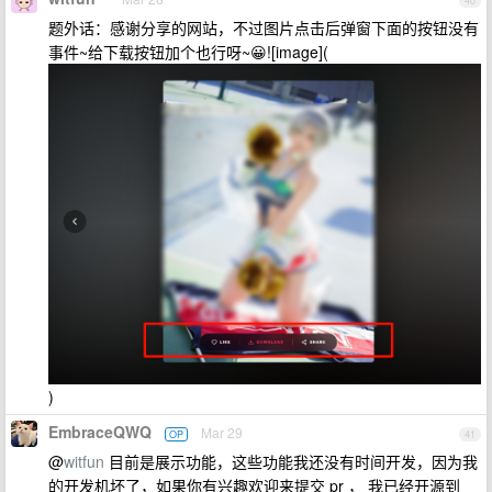
40
题外话：感谢分享的网站，不过图片点击后弹窗下面的按钮没有
事件~给下载按钮加个也行呀~😀![image](
)
EmbraceQWQ
Mar 29
OP
41
@
witfun
目前是展示功能，这些功能我还没有时间开发，因为我
的开发机坏了，如果你有兴趣欢迎来提交 pr ， 我已经开源到