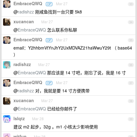
EmbraceQWQ
Mar 27
OP
33
@
radishzz
刚咸鱼找到一台只要 5k8
xucancan
Mar 27
34
@
EmbraceQWQ
怎么联系你私聊
EmbraceQWQ
Mar 27
OP
35
email：Y2hhbmVtYnJhY2UxMDVAZ21haWwuY29t （ base64
）
radishzz
Mar 27
36
@
EmbraceQWQ
那应该是 14 寸吧，刚忘了说，我是 16 寸
EmbraceQWQ
Mar 27
OP
37
@
radishzz
对，我就是要 14 寸方便携带
xucancan
Mar 27
38
@
EmbraceQWQ
已经给你邮件了
lslqtz
Mar 28
39
建议 m2 起步，32g 。m1 小核太少影响使用
witfun
Mar 28