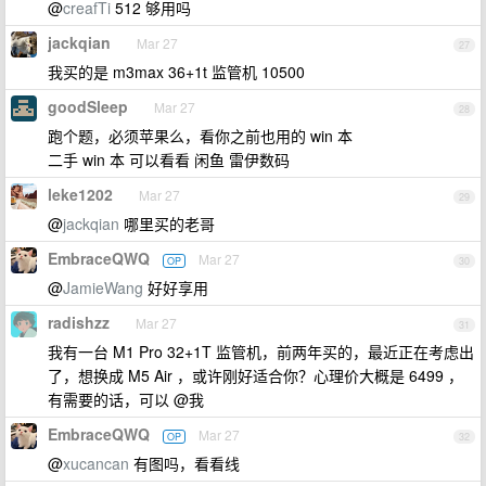
@
creafTi
512 够用吗
jackqian
Mar 27
27
我买的是 m3max 36+1t 监管机 10500
goodSleep
Mar 27
28
跑个题，必须苹果么，看你之前也用的 win 本
二手 win 本 可以看看 闲鱼 雷伊数码
leke1202
Mar 27
29
@
jackqian
哪里买的老哥
EmbraceQWQ
Mar 27
OP
30
@
JamieWang
好好享用
radishzz
Mar 27
31
我有一台 M1 Pro 32+1T 监管机，前两年买的，最近正在考虑出
了，想换成 M5 Air ，或许刚好适合你？心理价大概是 6499 ，
有需要的话，可以 @我
EmbraceQWQ
Mar 27
OP
32
@
xucancan
有图吗，看看线