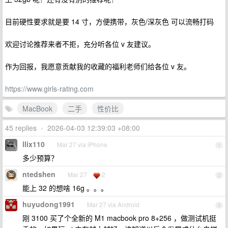
目前硬性要求就是要 14 寸，方便携带，灰色/深灰色 可以流畅打码
欢迎讨论推荐来者不拒，充分听各位 v 友建议。
作为回报，我愿意贡献我的收藏的福利老师们给各位 v 友。
https://www.girls-rating.com
MacBook
二手
性价比
45 replies
•
2026-04-03 12:39:03 +08:00
llix110
Mar 27 via iPhone
1
多少预算？
ntedshen
Mar 27
2
2
能上 32 的想啥 16g 。。。
huyudong1991
Mar 27 via Android
3
刚 3100 买了个全新的 M1 macbook pro 8+256 ，做测试机挺