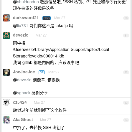
@
shuiduoduo
敏感信息吧, "SSH 私钥、Git 凭证和命令行历史"
现在披露的好像是这些
darksword21
Mar 27
PRO
30
@
liu731
哥们你这不是 fake ip 吗
devezio
Mar 27
31
同中招
/Users/ezio/Library/Application Support/apifox/Local
Storage/leveldb/000014.ldb
我司 gitlab 都是内网的，应该没事吧
JoeJoeJoe
Mar 27
OP
32
@
devezio
别侥幸, 该换换
@
yghack
感谢分享
cz5424
Mar 27
33
貌似过年前就删掉了这个软件
AkaGhost
Mar 27
34
中招了，去轮换 SSH 密钥了