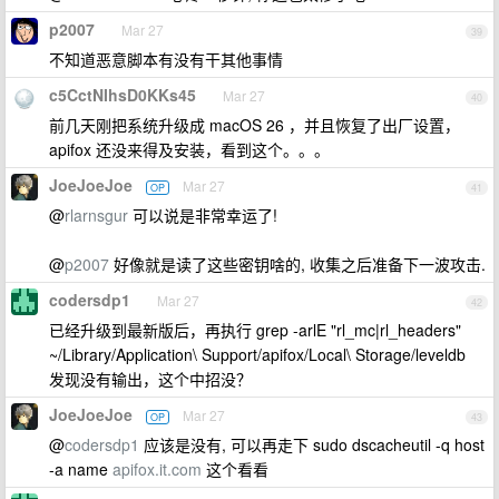
p2007
Mar 27
39
不知道恶意脚本有没有干其他事情
c5CctNIhsD0KKs45
Mar 27
40
前几天刚把系统升级成 macOS 26 ，并且恢复了出厂设置，
apifox 还没来得及安装，看到这个。。。
JoeJoeJoe
Mar 27
OP
41
@
rlarnsgur
可以说是非常幸运了!
@
p2007
好像就是读了这些密钥啥的, 收集之后准备下一波攻击.
codersdp1
Mar 27
42
已经升级到最新版后，再执行 grep -arlE "rl_mc|rl_headers"
~/Library/Application\ Support/apifox/Local\ Storage/leveldb
发现没有输出，这个中招没？
JoeJoeJoe
Mar 27
OP
43
@
codersdp1
应该是没有, 可以再走下 sudo dscacheutil -q host
-a name
apifox.it.com
这个看看