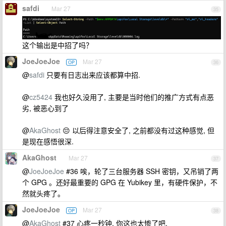
safdi
Mar 27
35
这个输出是中招了吗？
JoeJoeJoe
Mar 27
OP
36
@
safdi
只要有日志出来应该都算中招.
@
cz5424
我也好久没用了, 主要是当时他们的推广方式有点恶
劣, 被恶心到了
@
AkaGhost
😔 以后得注意安全了, 之前都没有过这种感觉, 但
是现在感悟很深.
AkaGhost
Mar 27
37
@
JoeJoeJoe
#36 唉，轮了三台服务器 SSH 密钥，又吊销了两
个 GPG 。还好最重要的 GPG 在 Yubikey 里，有硬件保护，不
然就头疼了。
JoeJoeJoe
Mar 27
OP
38
@
AkaGhost
#37 心疼一秒钟, 你这也太惨了吧.