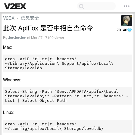
V2EX
信息安全
›
此次 ApiFox 是否中招自查命令
70.46
By
JoeJoeJoe
at Mar 27 · 7102 views
Mac:
grep -arlE "rl_mc|rl_headers" 
~/Library/Application\ Support/apifox/Local\ 
Windows:
Select-String -Path "$env:APPDATA\apifox\Local 
Storage\leveldb\*" -Pattern "rl_mc","rl_headers" -
Linux:
grep -arlE "rl_mc|rl_headers" 