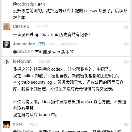
@
codersdp1
#44
没升级之前测的，我把远端仓库上配的 sshkey 都删了，后续都
走 http
C64NRD
Mar 27
55
一直没开过 apifox ，dns 历史竟然有记录？
JoeJoeJoe
Mar 27 via iPhone
OP
56
@
C64NRD
有可能是 web 版本的
IceRovah
Mar 28
57
我把之前的帖子喂给 codex ，让它帮我查的，中招了。
现在 apifox 卸载了，密钥全换，新的密钥也都加上密码了。
查 github security log ，暂没发现异常，还有公司的阿里云仓
库，我看不到日志，不过至少没有奇奇怪怪的提交记录。
不过话说回来，idea 插件直接导出到 apifox 真心方便，不知道
有没有平替。
现在努力适应 bruno 中。
q534
Apr 2
58
@
PrtScScrLk
重要的 key 加 passphrase ，其他的随他去吧