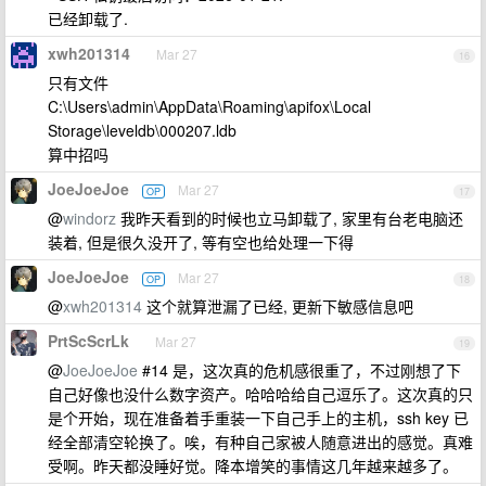
已经卸载了.
xwh201314
Mar 27
16
只有文件
C:\Users\admin\AppData\Roaming\apifox\Local
Storage\leveldb\000207.ldb
算中招吗
JoeJoeJoe
Mar 27
OP
17
@
windorz
我昨天看到的时候也立马卸载了, 家里有台老电脑还
装着, 但是很久没开了, 等有空也给处理一下得
JoeJoeJoe
Mar 27
OP
18
@
xwh201314
这个就算泄漏了已经, 更新下敏感信息吧
PrtScScrLk
Mar 27
19
@
JoeJoeJoe
#14 是，这次真的危机感很重了，不过刚想了下
自己好像也没什么数字资产。哈哈哈给自己逗乐了。这次真的只
是个开始，现在准备着手重装一下自己手上的主机，ssh key 已
经全部清空轮换了。唉，有种自己家被人随意进出的感觉。真难
受啊。昨天都没睡好觉。降本增笑的事情这几年越来越多了。