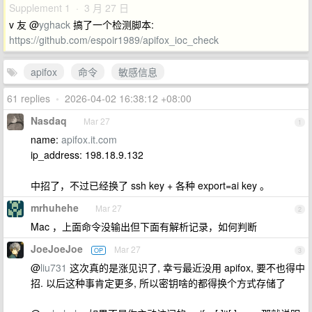
Supplement 1 · 3 月 27 日
v 友 @
yghack
搞了一个检测脚本:
https://github.com/espoir1989/apifox_ioc_check
apifox
命令
敏感信息
61 replies
•
2026-04-02 16:38:12 +08:00
Nasdaq
Mar 27
1
name:
apifox.it.com
ip_address: 198.18.9.132
中招了，不过已经换了 ssh key + 各种 export=ai key 。
mrhuhehe
Mar 27
2
Mac ，上面命令没输出但下面有解析记录，如何判断
JoeJoeJoe
Mar 27
OP
3
@
liu731
这次真的是涨见识了, 幸亏最近没用 apifox, 要不也得中
招. 以后这种事肯定更多, 所以密钥啥的都得换个方式存储了