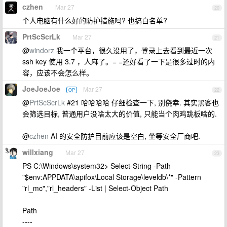
czhen
Mar 27
20
个人电脑有什么好的防护措施吗? 也搞白名单?
PrtScScrLk
Mar 27
21
@
windorz
我一个平台，很久没用了，登录上去看到最近一次
ssh key 使用 3.7 ，人麻了。= =还好看了一下是很多过时的内
容，应该不会怎么样。
JoeJoeJoe
Mar 27
OP
22
@
PrtScScrLk
#21 哈哈哈哈 仔细检查一下, 别侥幸. 其实黑客也
会筛选目标, 普通用户没啥太大的价值, 只能当个肉鸡跳板啥的.
@
czhen
AI 的安全防护目前应该是空白, 坐等安全厂商吧.
willxiang
Mar 27
23
PS C:\Windows\system32> Select-String -Path
"$env:APPDATA\apifox\Local Storage\leveldb\*" -Pattern
"rl_mc","rl_headers" -List | Select-Object Path
Path
----