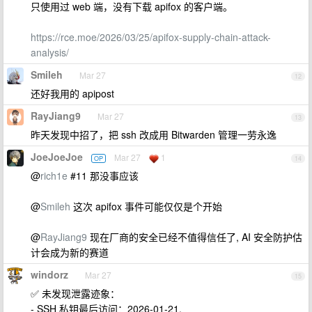
只使用过 web 端，没有下载 apifox 的客户端。
https://rce.moe/2026/03/25/apifox-supply-chain-attack-
analysis/
Smileh
Mar 27
12
还好我用的 apipost
RayJiang9
Mar 27
13
昨天发现中招了，把 ssh 改成用 Bitwarden 管理一劳永逸
JoeJoeJoe
Mar 27
1
OP
14
@
rich1e
#11 那没事应该
@
Smileh
这次 apifox 事件可能仅仅是个开始
@
RayJiang9
现在厂商的安全已经不值得信任了, AI 安全防护估
计会成为新的赛道
windorz
Mar 27
15
✅ 未发现泄露迹象：
- SSH 私钥最后访问：2026-01-21.