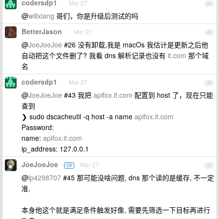
codersdp1
Mar 27
44
@
willxiang
哥们，你是升级后测试的吗
BetterJason
Mar 27
45
@
JoeJoeJoe
#26 没有卸载,我是 macOs 我估计是更新之后他
自动把这个文件删了? 我看 dns 解析记录也没有
it.com
那个域
名
codersdp1
Mar 27
46
@
JoeJoeJoe
#43 我把
apifox.it.com
配置到 host 了，现在只能
查到
❯ sudo dscacheutil -q host -a name
apifox.it.com
Password:
name:
apifox.it.com
ip_address: 127.0.0.1
JoeJoeJoe
Mar 27
OP
47
@
lp4298707
#45 那可能没啥问题, dns 那个读的是缓存, 不一定
准.
本身他这个就是满足条件触发好像, 需要先筛选一下目标再进行