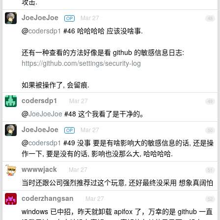
攻击.
JoeJoeJoe
Mar 27
OP
48
@
codersdp1
#46 哈哈哈哈 应该没啥事.
还有一种查看的方法好像是看 github 的敏感信息日志:
https://github.com/settings/security-log
如果被操作了, 会留痕.
codersdp1
Mar 27
49
@
JoeJoeJoe
#48 这个我看了是干净的。
JoeJoeJoe
Mar 27
OP
50
@
codersdp1
#49 没事 要是有啥影响大的敏感信息的话, 还是操
作一下, 要是没有的话, 影响也没那么大, 哈哈哈哈.
wwwwjack
Mar 27
51
当时还跟公司强烈推荐过这个玩意, 还好最终没采用 想象真阔怕
coderzhangsan
Mar 27
52
windows 已中招，昨天就卸载 apifox 了，万幸的是 github 一直