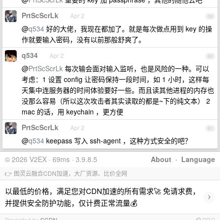
PrtScScrLk
Apr 2
59
@
q534
好的大佬，我现在都加了。就是每次做点用到 key 的操
作就要输入密码，没有以前那般舒爽了。
q534
Apr 2
60
@
PrtScScrLk
每次输会面对输入监听，也是风险的一种。可以
考虑：1 设置 config 让密码保持一段时间，如 1 小时，这样每
天集中连服务器的时间体验要好一些。而且读其他进程的内存也
没那么容易（所以这次攻击者其实读取的都是~下的纯文本） 2
mac 的话，用 keychain ，更方便
PrtScScrLk
Apr 2
61
@
q534
keepass 写入 ssh-agent ，这种方式安全的吧？
© 2026 V2EX · 69ms · 3.9.8.5
About
·
Language
👉 图灵云融合CDN加速，大厂资源、比价全网
以最低的价格，满足您对CDN加速的所有需求🚀 免请求费，
›
并提供安全防护功能，仅计费正常流量💰
Promoted by
SCDN
PRO