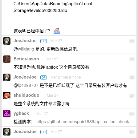
C:\Users\AppData\Roaming\apifox\Local
Storage\leveldb\000250.ldb
这表明已经中招了？
JoeJoeJoe
Mar 27
OP
24
@
willxiang
是的, 更新敏感信息吧.
BetterJason
Mar 27
25
不知道为啥,我连 apifox 这个目录都没有
JoeJoeJoe
Mar 27 via iPhone
OP
26
@
lp4298707
是不是已经卸载了 这个目录只有装客户端才有
shuiduoduo
Mar 27
27
是整个系统的文件都泄露了吗
yghack
Mar 27
28
检测脚本：
https://github.com/espoir1989/apifox_ioc_check
JoeJoeJoe
Mar 27
OP
29