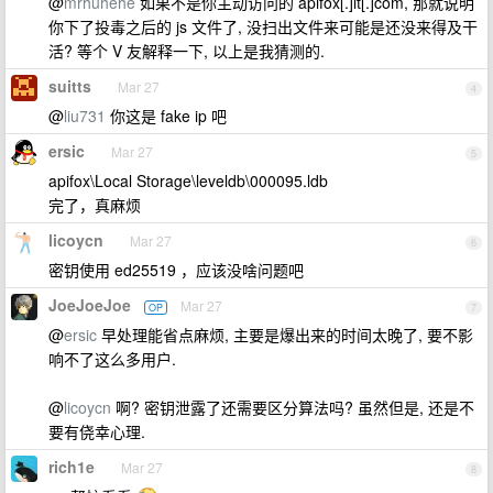
@
mrhuhehe
如果不是你主动访问的 apifox[.]it[.]com, 那就说明
你下了投毒之后的 js 文件了, 没扫出文件来可能是还没来得及干
活? 等个 V 友解释一下, 以上是我猜测的.
suitts
Mar 27
4
@
liu731
你这是 fake ip 吧
ersic
Mar 27
5
apifox\Local Storage\leveldb\000095.ldb
完了，真麻烦
licoycn
Mar 27
6
密钥使用 ed25519 ，应该没啥问题吧
JoeJoeJoe
Mar 27
OP
7
@
ersic
早处理能省点麻烦, 主要是爆出来的时间太晚了, 要不影
响不了这么多用户.
@
licoycn
啊? 密钥泄露了还需要区分算法吗? 虽然但是, 还是不
要有侥幸心理.
rich1e
Mar 27
8