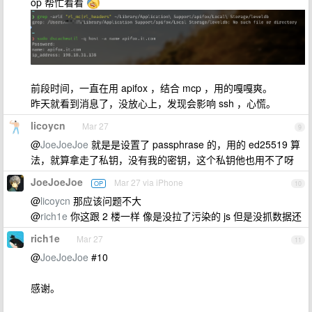
op 帮忙看看
前段时间，一直在用 apifox ，结合 mcp ，用的嘎嘎爽。
昨天就看到消息了，没放心上，发现会影响 ssh ，心慌。
licoycn
Mar 27
9
@
JoeJoeJoe
就是是设置了 passphrase 的，用的 ed25519 算
法，就算拿走了私钥，没有我的密钥，这个私钥他也用不了呀
JoeJoeJoe
Mar 27 via iPhone
OP
10
@
licoycn
那应该问题不大
@
rich1e
你这跟 2 楼一样 像是没拉了污染的 js 但是没抓数据还
rich1e
Mar 27
11
@
JoeJoeJoe
#10
感谢。