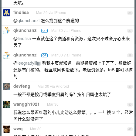
天坑。
findlisa
Mar 29 via iPhone
36
@
qkunchanzi
怎么找到这个赛道的
qkunchanzi
Mar 30 via iPhone
OP
37
@
findlisa
一直就在这个赛道和有资源，这次只不过全身心出来
罢了
qkunchanzi
Mar 30 via iPhone
OP
38
@
leegradyllljjjj
看我主页就知道。前期投资都上千万了，想做好
还是有门槛的。 我互联网也没放下。老板资源多。toB 都可以搞
的
devfeng
Mar 30 via Android
39
一般不都是按月或季度归属的吗？按年归属也太坑了
wanggh1021
Mar 30
40
我说怎么最近红薯的小儿变动这么频繁。。。一年换 3 个，经常
问什么就没声了
wwq
Mar 30
41