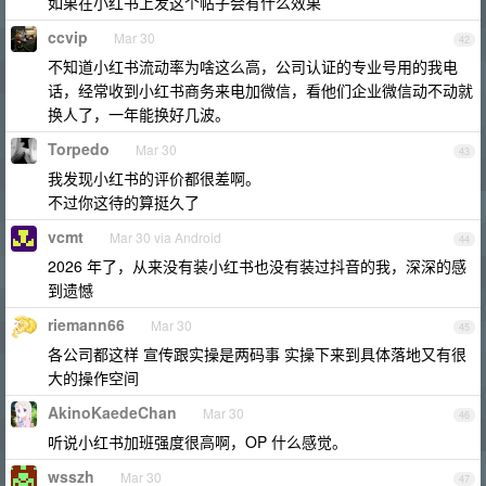
如果在小红书上发这个帖子会有什么效果
ccvip
Mar 30
42
不知道小红书流动率为啥这么高，公司认证的专业号用的我电
话，经常收到小红书商务来电加微信，看他们企业微信动不动就
换人了，一年能换好几波。
Torpedo
Mar 30
43
我发现小红书的评价都很差啊。
不过你这待的算挺久了
vcmt
Mar 30 via Android
44
2026 年了，从来没有装小红书也没有装过抖音的我，深深的感
到遗憾
riemann66
Mar 30
45
各公司都这样 宣传跟实操是两码事 实操下来到具体落地又有很
大的操作空间
AkinoKaedeChan
Mar 30
46
听说小红书加班强度很高啊，OP 什么感觉。
wsszh
Mar 30
47