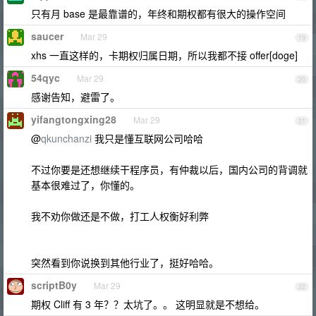
只有月 base 是最靠谱的，年终和期权都有很大的操作空间
saucer
Mar 29
19
xhs 一直这样的，卡期权归属日期，所以我都不接 offer[doge]
54qyc
Mar 29
20
感谢告知，避雷了。
yifangtongxing28
Mar 29
21
@
qkunchanzi
我只是懂互联网公司哈哈
不过你要是还想继续干程序员，有仲裁以后，国内公司的背调就
基本很难过了，你懂的。
我不劝你做还是不做，打工人权衡好利弊
突然看到你说换到其他行业了，挺好哈哈。
scriptB0y
Mar 29
22
期权 Cliff 有 3 年？？太坑了。。 这明显就是不想给。