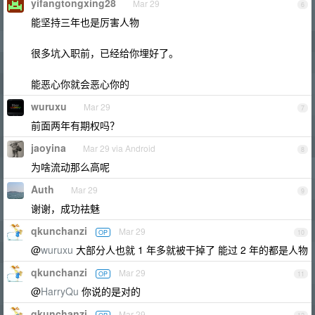
yifangtongxing28
Mar 29
6
能坚持三年也是厉害人物
很多坑入职前，已经给你埋好了。
能恶心你就会恶心你的
wuruxu
Mar 29
7
前面两年有期权吗？
jaoyina
Mar 29 via Android
8
为啥流动那么高呢
Auth
Mar 29
9
谢谢，成功祛魅
qkunchanzi
Mar 29
OP
10
@
wuruxu
大部分人也就 1 年多就被干掉了 能过 2 年的都是人物
qkunchanzi
Mar 29
OP
11
@
HarryQu
你说的是对的
qkunchanzi
Mar 29