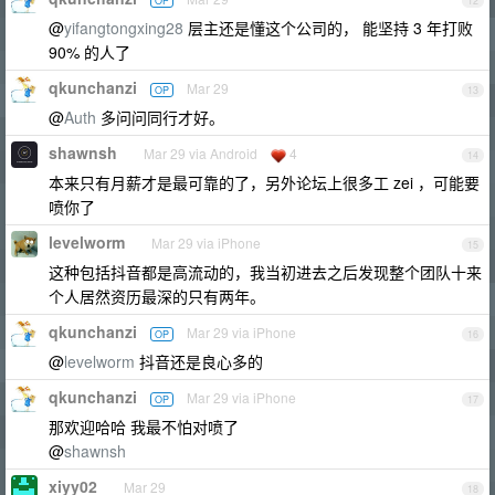
OP
12
@
yifangtongxing28
层主还是懂这个公司的， 能坚持 3 年打败
90% 的人了
qkunchanzi
Mar 29
OP
13
@
Auth
多问问同行才好。
shawnsh
Mar 29 via Android
4
14
本来只有月薪才是最可靠的了，另外论坛上很多工 zei ，可能要
喷你了
levelworm
Mar 29 via iPhone
15
这种包括抖音都是高流动的，我当初进去之后发现整个团队十来
个人居然资历最深的只有两年。
qkunchanzi
Mar 29 via iPhone
OP
16
@
levelworm
抖音还是良心多的
qkunchanzi
Mar 29 via iPhone
OP
17
那欢迎哈哈 我最不怕对喷了
@
shawnsh
xiyy02
Mar 29
18