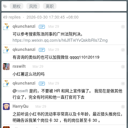
期权
风险
离职
49 replies
•
2026-03-30 17:30:45 +08:00
qkunchanzi
Mar 29
OP
1
可以参考搜索陈浩同事的广州法院判决。
https://mp.weixin.qq.com/s/h6JflTi4YvQskIbRIs7Zmg
qkunchanzi
Mar 29
OP
2
有咨询的类似的也可以加我微信 qqqq110120119
rxswift
Mar 29
3
小红薯这么坑的吗
qkunchanzi
Mar 29
OP
4
@
rxswift
是的，不要被 HR 和网上宣传骗了。 我现在是做其他
行业了，完全有时间和他一直打官司下去
HarryQu
Mar 29
5
之前听说小红书的流动率非常高以及卡年龄，最近猎头推岗位，
明确告诉我某个岗位卡 32 ，有的岗位甚至卡 30 。