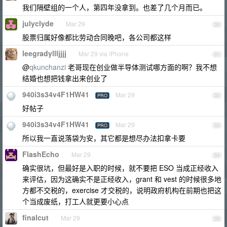
我们隔壁组的一个人，第四年没拿到。也差了几个月而已。
julyclyde
Mar 29
30
股票归属好像都比劳动合同晚吧，各公司都这样
leegradyllljjjj
Mar 29 via iPhone
31
@
qkunchanzi
老哥现在创业做半导体测试哪方面的啊？我不想
结婚也想把钱拿出来创业了
940i3s34v4F1HW41
Mar 29
PRO
32
好帖子
940i3s34v4F1HW41
Mar 29
PRO
33
所以我一直说落袋为安，其它都是想尽办法扣拿卡要
FlashEcho
Mar 29
34
确实很坑，但最好是入职的时候，就不要把 ESO 当成正经收入
来评估，因为这确实不是正经收入，grant 和 vest 的时候很多地
方都不交税的，exercise 才交税的，说明政府机构在前期也把这
个当成废纸，打工人就更要小心点
finalcut
Mar 29
35