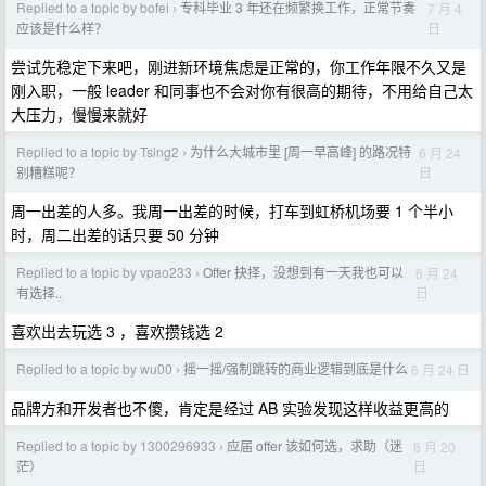
Replied to a topic by bofei
专科毕业 3 年还在频繁换工作，正常节奏
7 月 4
›
日
应该是什么样？
尝试先稳定下来吧，刚进新环境焦虑是正常的，你工作年限不久又是
刚入职，一般 leader 和同事也不会对你有很高的期待，不用给自己太
大压力，慢慢来就好
Replied to a topic by Tsing2
为什么大城市里 [周一早高峰] 的路况特
6 月 24
›
日
别糟糕呢？
周一出差的人多。我周一出差的时候，打车到虹桥机场要 1 个半小
时，周二出差的话只要 50 分钟
Replied to a topic by vpao233
Offer 抉择，没想到有一天我也可以
6 月 24
›
日
有选择..
喜欢出去玩选 3 ，喜欢攒钱选 2
Replied to a topic by wu00
摇一摇/强制跳转的商业逻辑到底是什么
6 月 24 日
›
品牌方和开发者也不傻，肯定是经过 AB 实验发现这样收益更高的
Replied to a topic by 1300296933
应届 offer 该如何选，求助（迷
6 月 20
›
日
茫）