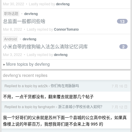
Mar 30, 2022 • Lastly replied by
devfeng
职场话题
•
devfeng
总监面一般都问些啥
13
Mar 8, 2022 • Lastly replied by
ConnorTomato
Android
•
devfeng
小米自带的搜狗输入法怎么清除记忆词库
2
Mar 3, 2022 • Lastly replied by
devfeng
More topics by devfeng
»
devfeng's recent replies
Replied to a topic by adz2k
你们有在用脉脉吗
7 月 16 日
›
不用，一点干货都没有，翻来覆去就是那几个帖子
Replied to a topic by fanghaydn
浙江县城小学校长收入如何？
7 月 12 日
›
我一个好哥们的父亲就是苏州下面一个县城的公立高中校长，如果真
像楼上说的年薪百万，我想我哥们是不会来上海 995 的