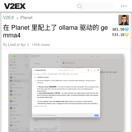
V2EX
Planet
›
在 Planet 里配上了 ollama 驱动的 ge
383.56
mma4
533.16
By
Livid
at Apr 3 · 1458 views