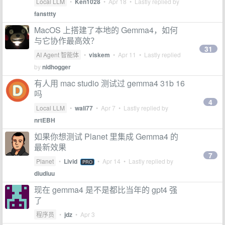
Local LLM
•
Ken1028
•
Apr 18
• Lastly replied by
fansttty
MacOS 上搭建了本地的 Gemma4，如何
与它协作最高效？
31
AI Agent 智能体
•
viskem
•
Apr 11
• Lastly replied
by
nidhogger
有人用 mac studio 测试过 gemma4 31b 16
吗
4
Local LLM
•
wali77
•
Apr 7
• Lastly replied by
nrtEBH
如果你想测试 Planet 里集成 Gemma4 的
最新效果
7
Planet
•
Livid
•
Apr 14
• Lastly replied by
PRO
diudiuu
现在 gemma4 是不是都比当年的 gpt4 强
了
程序员
•
jdz
•
Apr 3