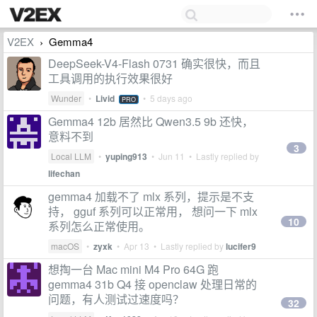
V2EX
Gemma4
›
DeepSeek-V4-Flash 0731 确实很快，而且
工具调用的执行效果很好
Wunder
•
Livid
•
5 days ago
PRO
Gemma4 12b 居然比 Qwen3.5 9b 还快，
意料不到
3
Local LLM
•
yuping913
•
Jun 11
• Lastly replied by
lifechan
gemma4 加载不了 mlx 系列，提示是不支
持， gguf 系列可以正常用， 想问一下 mlx
10
系列怎么正常使用。
macOS
•
zyxk
•
Apr 13
• Lastly replied by
lucifer9
想掏一台 Mac mini M4 Pro 64G 跑
gemma4 31b Q4 接 openclaw 处理日常的
问题，有人测试过速度吗？
32