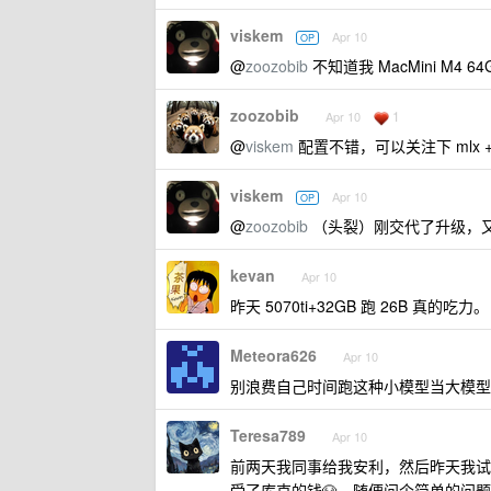
viskem
Apr 10
OP
@
zoozobib
不知道我 MacMini M4 
zoozobib
1
Apr 10
@
viskem
配置不错，可以关注下 mlx +
viskem
Apr 10
OP
@
zoozobib
（头裂）刚交代了升级，又来
kevan
Apr 10
昨天 5070ti+32GB 跑 26B 真的吃力。
Meteora626
Apr 10
别浪费自己时间跑这种小模型当大模型
Teresa789
Apr 10
前两天我同事给我安利，然后昨天我试了
受了库克的钱🐶，随便问个简单的问题，都