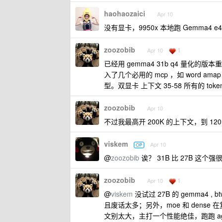
haohaozaici
Apr 10
没有显卡，9950x 本地跑 Gemma4 e
zoozobib
1
Apr 10
已经用 gemma4 31b q4 量化的版本重构
入了几个必用的 mcp ，如 word am
型。双显卡 上下文 35-58 所有的 t
zoozobib
Apr 10
不过我最高开 200K 的上下文，到 120
viskem
Apr 10
OP
@
zoozobib
诶？ 31B 比 27B 这
zoozobib
1
Apr 10
@
viskem
没试过 27B 的 gemma4 
且废话太多；另外，moe 和 dens
文别太大，主打一个性能绝佳，跑跑 agent