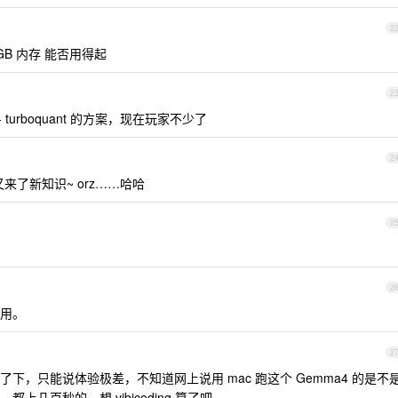
2
64GB 内存 能否用得起
2
 turboquant 的方案，现在玩家不少了
2
了新知识~ orz……哈哈
2
2
用。
2
下，只能说体验极差，不知道网上说用 mac 跑这个 Gemma4 的是不
上几百秒的。想 vibicoding 算了吧