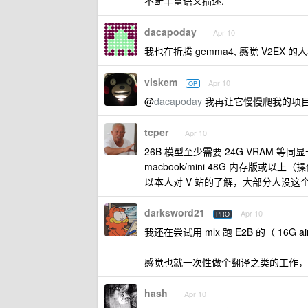
不断丰富语义描述.
dacapoday
Apr 10
我也在折腾 gemma4, 感觉 V2EX 的人
viskem
Apr 10
OP
@
dacapoday
我再让它慢慢爬我的项目
tcper
Apr 10
26B 模型至少需要 24G VRAM 等同显
macbook/mini 48G 内存版或
以本人对 V 站的了解，大部分人没这
darksword21
Apr 10
PRO
我还在尝试用 mlx 跑 E2B 的（ 16G a
感觉也就一次性做个翻译之类的工作，
hash
Apr 10