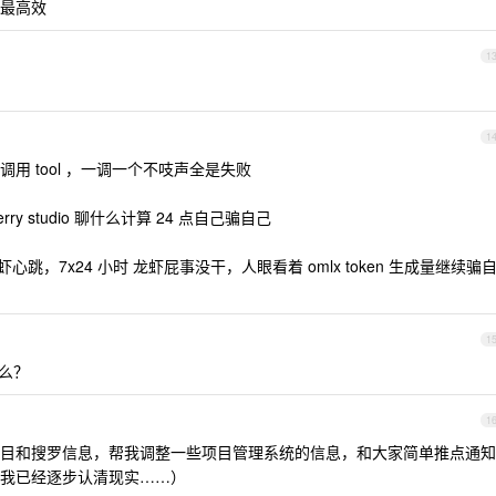
最高效
1
1
虾调用 tool ，一调一个不吱声全是失败
erry studio 聊什么计算 24 点自己骗自己
给龙虾心跳，7x24 小时 龙虾屁事没干，人眼看着 omlx token 生成量继续骗
1
什么？
1
目和搜罗信息，帮我调整一些项目管理系统的信息，和大家简单推点通知
我已经逐步认清现实……）