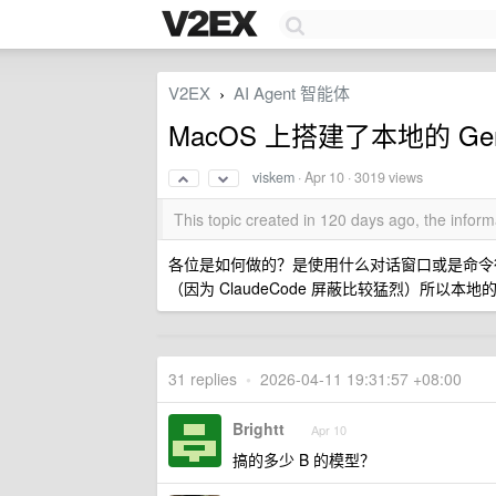
V2EX
AI Agent 智能体
›
MacOS 上搭建了本地的 
viskem
·
Apr 10
· 3019 views
This topic created in 120 days ago, the info
各位是如何做的？是使用什么对话窗口或是命令行、或者第三
（因为 ClaudeCode 屏蔽比较猛烈）所以
31 replies
•
2026-04-11 19:31:57 +08:00
Brightt
Apr 10
搞的多少 B 的模型？