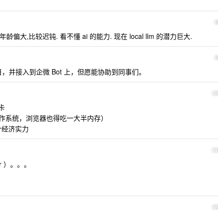
年龄偏大,比较迟钝. 看不懂 ai 的能力. 现在 local llm 的潜力巨大.
，并接入到企微 Bot 上，但愿能协助到同事们。
1
卡
以上（操作系统，浏览器也得吃一大半内存）
个经济实力
1
ir ）。。。
1