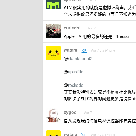
ATV 很实用的功能是虚拟环绕声，太适
个人觉得效果还挺好的（而且不知道为什么
cutiechi
Apr 7
Apple TV 用的最多的还是 Fitness+
watara
Apr 7 via iPhone
OP
@
skankhunt42
@
apuslilie
@
rockddd
其实我没特别去研究是不是真杜比视界，
的解决了杜比视界的问题更多是说看 d
xygod
Apr 7
自从发现我的海信电视遥控器能完美控制 a
watara
Apr 7 via iPhone
OP