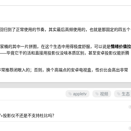
回归到了正常使用的节奏，其实最后高频使用的，也就是那固定的四五个
e 全家桶的其中一片拼图，在这个生态中用得极度舒服，可以说是
情绪价值拉
高——毕竟它干的活和直接用投影仪没啥本质区别，甚至安卓投影仪能折腾
我是非常推荐闭眼入的；否则，换个高端点的安卓电视盒，性价比会高出非常
appletv
视频
生态
TV+投影仪不还是不支持杜比吗？