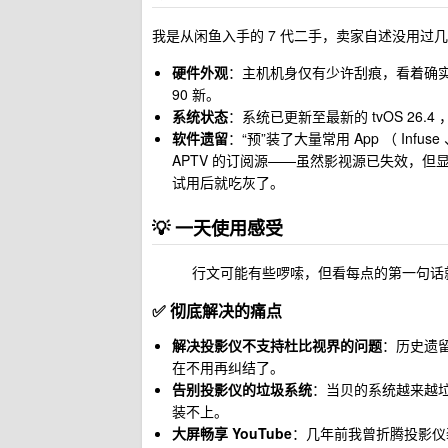
我是从闲鱼入手的 7 代二手，卖家自述没用过几次
硬件外观
：主机机身仅有少许刮痕，看着确实
90 新。
系统状态
：系统已更新至最新的 tvOS 26
软件遗留
：“预”装了大量常用 App （ Infu
APTV 的订阅源——虽然影视源已失效，但显
试用后就吃灰了。
💡 一天使用感受
行文可能有些啰嗦，但看每点的第一句话
✅ 彻底解决的痛点
解决投影仪不支持杜比视界的问题
：历史遗
在不用再纠结了。
告别投影仪的垃圾系统
：当贝的系统越来越垃
装不上。
大屏畅享 YouTube
：几年前我曾折腾投影仪装