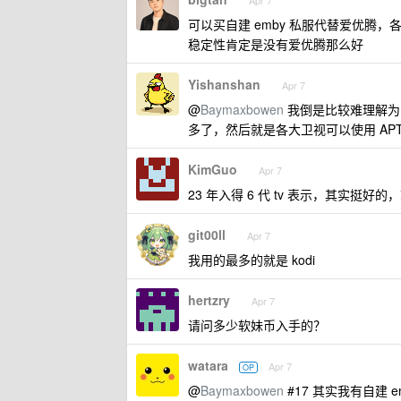
可以买自建 emby 私服代替爱优腾，各
稳定性肯定是没有爱优腾那么好
Yishanshan
Apr 7
@
Baymaxbowen
我倒是比较难理解为啥
多了，然后就是各大卫视可以使用 AP
KimGuo
Apr 7
23 年入得 6 代 tv 表示，其实挺
git00ll
Apr 7
我用的最多的就是 kodi
hertzry
Apr 7
请问多少软妹币入手的？
watara
Apr 7
OP
@
Baymaxbowen
#17 其实我有自建