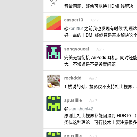
音量问题，好像可以换 HDMI 线解决
casper13
Apr 7
@
xpn282
之前我也发现有时候“乱蹦达
好一点的 HDMI 线缆算是基本解决这
songyoucai
Apr 7
完美无缝衔接 AirPods 耳机，同
大。不知道是不是设置问题
rockddd
Apr 7
1 楼说的对，投影仪不支持杜比视界，A
apuslilie
Apr 7
@
skankhunt42
原则上杜比视界都能回退到 HDR10
类似这种理论上可行技术上要注意很多
apuslilie
Apr 7