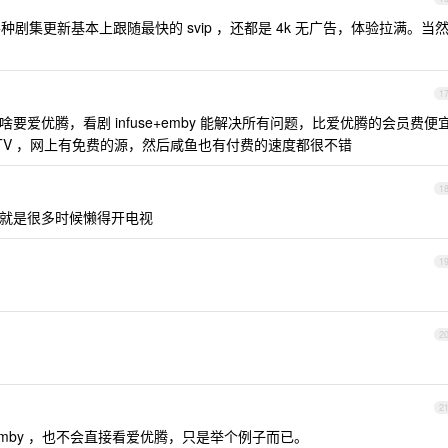
种剧集更新基本上跟随最快的 svip ，还都是 4k 无广告，体验拉满。当
1
要爱优腾，看剧 infuse+emby 能解决所有问题，比爱优腾的会员费便
TV ，网上有免费的源，然后咸鱼也有付费的速度都很不错
1
好的，就是很多时候懒得开电视
1
2
2
 emby ，也不会直接看爱优腾，只是举个例子而已。