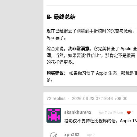
📝 最终总结
现在已经褪去了刚拿到手折腾时的兴奋与激动，
App 罢了。
综合来说，我
非常满意
。它完美补全了 Appl
满
。当然，如果要谈“性价比”，那肯定不是很
的花样还更多。
购买建议：
如果你习惯了 Apple 生态，那
多。
72 replies
•
2026-06-23 07:19:46 +08:00
skankhunt42
1
Apr 7 via iPhone
投影仪不支持杜比视界的话，Apple 
xpn282
Apr 7