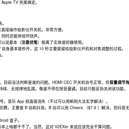
pple TV 完美搞定。
告。
可以直接操作投影仪开关机，非常方便。
耳机，同时还能体验环绕声。
可以说基本（
注意伏笔
）脱离了实体遥控器使用。
e TV 自身基本是秒开，这 10 秒主要是留给投影仪开机和对焦调整的过程。
由。
目前没法判断是谁的问题。HDMI CEC 开关机信号正常，但
音量调节
就会持续、无规律地乱跳，像是不停在按音量键。目前只能妥协关闭该功能，
号，音乐 App 就直接消失（不过可以用断网大法玄学解决）。
腾，主要是 B 站和抖音。B 站可以用 Cheers （$7.9 ）解决，但抖音
oid 盒子。
基本上啥都干不了。当然，这对 V2EXer 来说应该完全不算问题。