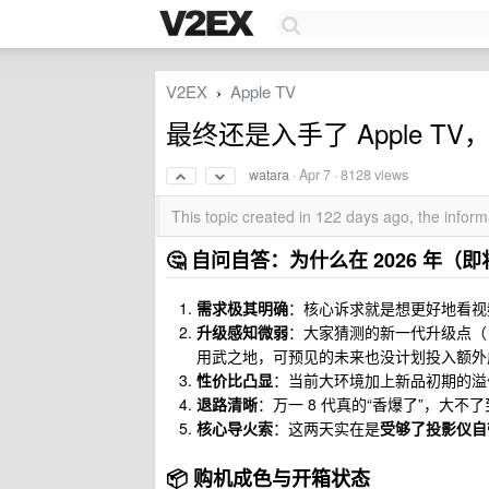
V2EX
Apple TV
›
最终还是入手了 Apple T
watara
·
Apr 7
· 8128 views
This topic created in 122 days ago, the info
🤔 自问自答：为什么在 2026 年（
需求极其明确
：核心诉求就是想更好地看视频。
升级感知微弱
：大家猜测的新一代升级点（ 
用武之地，可预见的未来也没计划投入额外
性价比凸显
：当前大环境加上新品初期的溢价
退路清晰
：万一 8 代真的“香爆了”，大不
核心导火索
：这两天实在是
受够了投影仪自
📦 购机成色与开箱状态