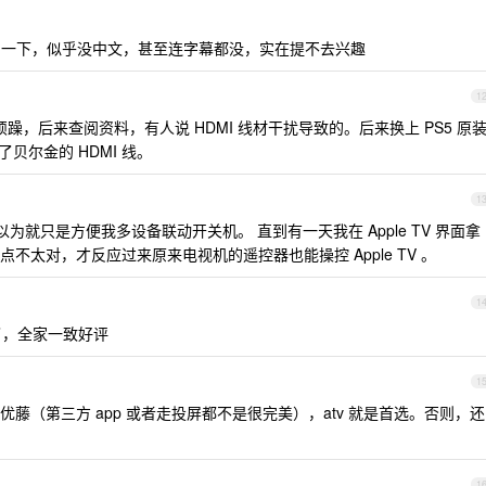
简单试用了一下，似乎没中文，甚至连字幕都没，实在提不去兴趣
1
，后来查阅资料，有人说 HDMI 线材干扰导致的。后来换上 PS5 原
贝尔金的 HDMI 线。
1
以为就只是方便我多设备联动开关机。 直到有一天我在 Apple TV 界面拿
不太对，才反应过来原来电视机的遥控器也能操控 Apple TV 。
1
品了，全家一致好评
1
藤（第三方 app 或者走投屏都不是很完美），atv 就是首选。否则，还
1