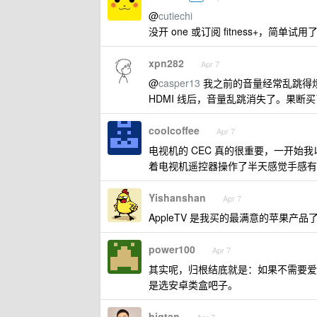
@
cutiechi
没开 one 或订阅 fitness+，
xpn282
Apr 7
@
casper13
我之前的音量经常乱跳得烦躁
HDMI 线后，音量乱跳消失了。果断买了
coolcoffee
Apr 7
电视机的 CEC 真的很重要，一开始我
着电视机遥控器操作了半天感觉手感有点
Yishanshan
Apr 7
AppleTV 是我买的最满意的苹果产
power100
Apr 7
其实呢，归根结底就是：如果不需要爱优
是选安卓类盒吧子。
bigtan
Apr 7