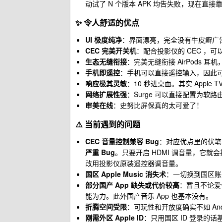
动试了 N 个版本 APK 均告失败，现在直接靠 A
✨ 令人舒适的优点
UI 极度纯净
：界面漂亮，完全没有牛皮癣广
CEC 完美开关机
：配合投影仪的 CEC ，
生态无缝衔接
：完美无缝衔接 AirPods 
手机即遥控
：手机可以直接遥控输入，因此
响应极其灵敏
：10 秒进桌面。其实 Appl
网络扩展性强
：Surge 可以直接配置为软路
审美在线
：史努比屏保真的太可爱了！
⚠️ 当前遇到的问题
CEC 音量控制兼容 Bug
：对应优点里的伏笔，
严重 Bug
。只要开启 HDMI 调音量，它
改用投影仪原装遥控器调音量。
国区 Apple Music 消失术
：一切换到国区账
部分国产 App 缺失或代价较高
：暂且不论爱优
能为力。此外国产音乐 App 也基本没有。
折腾空间受限
：可玩性和开放度确实不如 Andr
刚需外区 Apple ID
：只用国区 ID 登录的话