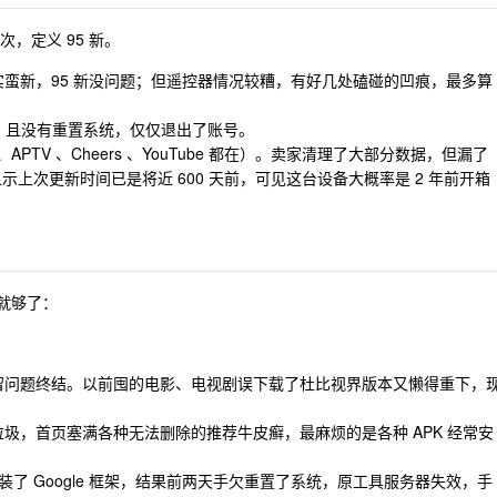
，定义 95 新。
蛮新，95 新没问题；但遥控器情况较糟，有好几处磕碰的凹痕，最多算
.4 ，且没有重置系统，仅仅退出了账号。
se 、APTV 、Cheers 、YouTube 都在）。卖家清理了大部分数据，但漏了
示上次更新时间已是将近 600 天前，可见这台设备大概率是 2 年前开箱
就够了：
留问题终结。以前囤的电影、电视剧误下载了杜比视界版本又懒得重下，
圾，首页塞满各种无法删除的推荐牛皮癣，最麻烦的是各种 APK 经常安
了 Google 框架，结果前两天手欠重置了系统，原工具服务器失效，手