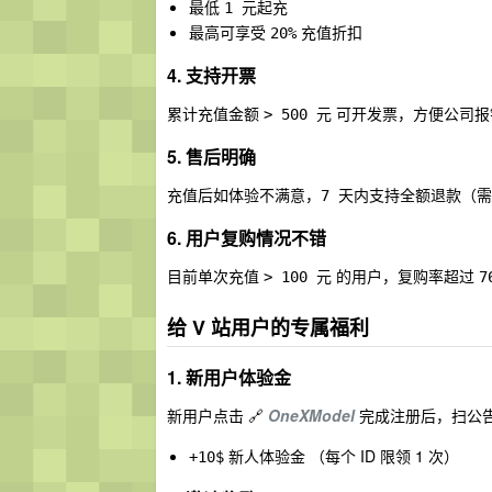
最低
起充
1 元
最高可享受
充值折扣
20%
4. 支持开票
累计充值金额
可开发票，方便公司报
> 500 元
5. 售后明确
充值后如体验不满意，
（需
7 天内支持全额退款
6. 用户复购情况不错
目前单次充值
的用户，复购率超过
> 100 元
7
给 V 站用户的专属福利
1. 新用户体验金
新用户点击 🔗
OneXModel
完成注册后，扫公告
新人体验金 （每个 ID 限领 1 次）
+10$