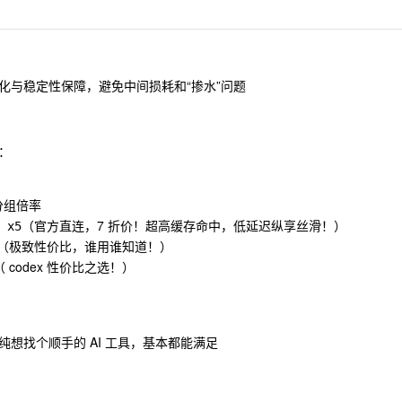
化与稳定性保障，避免中间损耗和“掺水”问题
：
 分组倍率
（官方直连，7 折价！超高缓存命中，低延迟纵享丝滑！）
 x5
（极致性价比，谁用谁知道！）
（ codex 性价比之选！）
想找个顺手的 AI 工具，基本都能满足