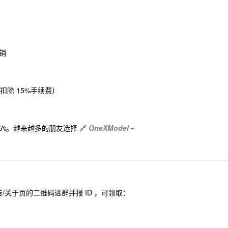
销
扣除 15%手续费）
。越来越多的朋友选择 🔗
OneXModel
~
6%
/关于页的二维码进群并报 ID ，可领取：