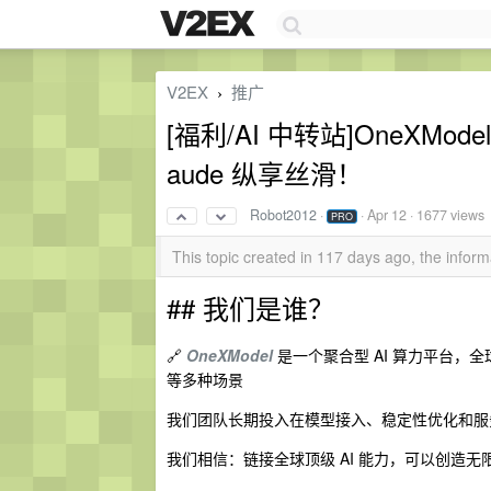
V2EX
推广
›
[福利/AI 中转站]OneXMo
aude 纵享丝滑！
Robot2012
·
·
Apr 12
· 1677 views
PRO
This topic created in 117 days ago, the info
## 我们是谁？
🔗
OneXModel
是一个聚合型 AI 算力平台
等多种场景
我们团队长期投入在模型接入、稳定性优化和服
我们相信：链接全球顶级 AI 能力，可以创造无