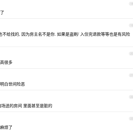
1
了
1
不给找的, 因为房主名不是你. 如果是盗刷/ 入住完退款等等也是有风险
2
高很多
2
明白世间险恶
2
赌场送的房间 里面甚至是脏的
2
麻烦了