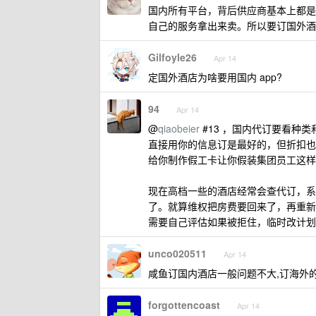
国内所有平台，背后供应商基本上都是 am
自己的服务拿出来卖。所以要订国外酒
Gilfoyle26
Apr 14
定国外酒店为啥要用国内 app?
94
Apr 14
@
qiaobeier
#13 ，国内代订要看种
直接用你的信息订是最好的，但折扣也
给你制作假工卡让你假装集团员工这样
现在高档一些的酒店经常会查代订，系
了。就算维权把房费要回来了，再重新
需要自己评估如果被拒住，临时改计划
unco020511
Apr 14
咸鱼订国内酒店一般问题不大,订海外
forgottencoast
Apr 14