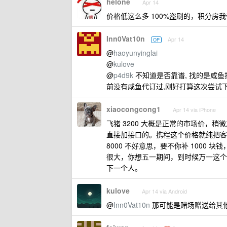
helone
Apr 14
价格低这么多 100%盗刷的，积分房我都不
Inn0Vat10n
Apr 14
OP
@
haoyunyinglai
@
kulove
@
p4d9k
不知道是否靠谱, 找的是咸鱼
前没有咸鱼代订过,刚好打算这次尝试
xiaocongcong1
Apr 14 via iPhone
飞猪 3200 大概是正常的市场价，稍微
直接加接口的。携程这个价格就纯把客户
8000 不好意思，要不你补 100
很大，你想五一期间，到时候万一这个酒
下一个人。
kulove
Apr 14 via Android
@
Inn0Vat10n
那可能是赌场赠送给其他