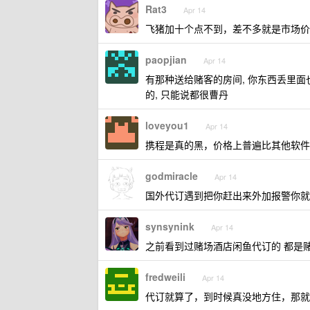
Rat3
Apr 14
飞猪加十个点不到，差不多就是市场价
paopjian
Apr 14
有那种送给赌客的房间, 你东西丢里面也
的, 只能说都很曹丹
loveyou1
Apr 14
携程是真的黑，价格上普遍比其他软件
godmiracle
Apr 14
国外代订遇到把你赶出来外加报警你就
synsynink
Apr 14
之前看到过赌场酒店闲鱼代订的 都是
fredweili
Apr 14
代订就算了，到时候真没地方住，那就