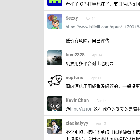
看样子 OP 打算死扛了，节日后记得
Sezxy
Apr 14
https://www.bilibili.com/opus/11799
低价有风险，自己评估
love2328
Apr 14
机票用多平台对比也明显
neptuno
Apr 14
国内酒店用用咸鱼没问题的，一般没事
KevinChan
Apr 14
@
Inn0Vat10n
这在咸鱼的妥妥的是奇
xiaokaiyyy
Apr 15
不说别的，携程下单的时候顺便看下
上海携程，会员体系比国内携程也要舒