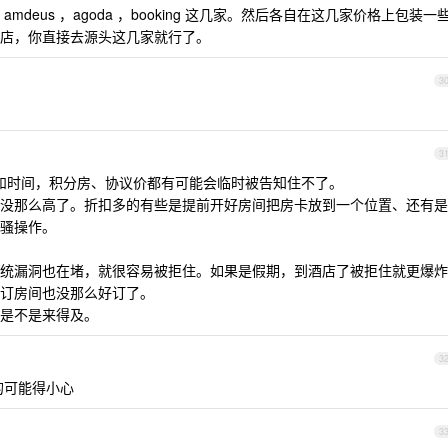
deus ，agoda ，booking 这几家。然后各自在这几家价格上包装一
店，你直接去源头这几家就行了。
3
3
类和时间，积分房、协议价都有可能会临时被告知住不了。
没那么高了。折扣多的有些是提前开好房间把房卡放到一个位置、还有是
骚操作。
统漏洞也在堵，就很容易被拒住。如果是假期，到酒店了被拒住就更爆炸
订房间也没那么好订了。
是不是来得及。
3
的可能得小心
3