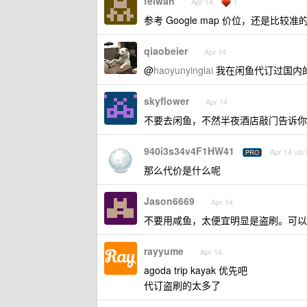
feiwan
1
Apr 14
参考 Google map 价位，还是比较准
qiaobeier
Apr 14
@
haoyunyinglai
我在闲鱼代订过国内
skyflower
Apr 14
不要去闲鱼，不然半夜酒店敲门告诉你
940i3s34v4F1HW41
Apr 14 via
PRO
那么代价是什么呢
Jason6669
Apr 14
不要用咸鱼，太便宜明显是盗刷。可以去海
rayyume
Apr 14
agoda trip kayak 优先吧
代订盗刷的太多了