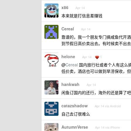
x86
Apr 14
本来就是打信息差赚钱
Cereal
Apr 14
靠谱的，我一个朋友专门搞咸鱼代开酒
到节假日高价卖出去。有时候卖不出去
helone
1
Apr 14
@
Cereal
国内旅行社或者个人有这么搞
低价卖，酒店也可以做到旱涝保收，但
hankwah
Apr 14
闲鱼订国内的还行，海外的还是算了吧
catazshadow
Apr 14 via Android
自己去订很难么
AutumnVerse
Apr 14 via iPhone