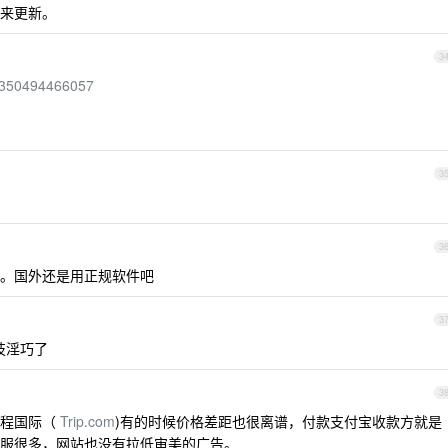
回来更新。
3
18350494466057
3
3
。国外还是用正规软件吧
3
技淫巧了
3
携程国际（
Trip.com
)有的时候价格差距也很离谱，付款支付宝收款方就是
服很多，网站也没有拉低审美的广告。