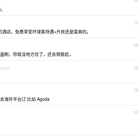
1
的。
1
的酒店，免费享受环球客待遇+升房还是蛮爽的。
1
盗刷，你就没地方住了，还会很尴尬，
 iPhone
1
1
外平台订 比如 Agoda
1