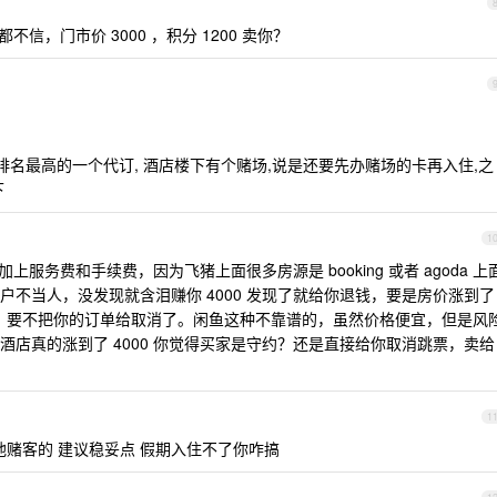
信，门市价 3000 ，积分 1200 卖你？
排名最高的一个代订, 酒店楼下有个赌场,说是还要先办赌场的卡再入住,之
下
1
加上服务费和手续费，因为飞猪上面很多房源是 booking 或者 agoda 上
不当人，没发现就含泪赚你 4000 发现了就给你退钱，要是房价涨到了
0 块钱，要不把你的订单给取消了。闲鱼这种不靠谱的，虽然价格便宜，但是风
店真的涨到了 4000 你觉得买家是守约？还是直接给你取消跳票，卖给
1
赌客的 建议稳妥点 假期入住不了你咋搞