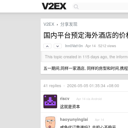
V2EX
分享发现
›
国内平台预定海外酒店的价
Inn0Vat10n
·
Apr 14
· 5212 views
This topic created in 115 days ago, the info
五一期间,同样一家酒店, 同样的房型和时间,携程 7000
41 replies
•
2026-05-05 01:35:34 +08:00
riscv
Apr 14 via Android
这就是资本
haoyunyinglai
Apr 14
咸鱼代订靠谱吗？总担心不稳妥