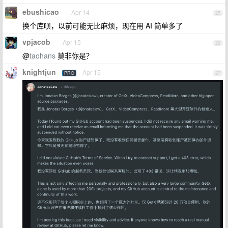
ebushicao
Apr 14
25
换个库呗，以前可能无比麻烦，现在用 AI 简单多了
vpjacob
Apr 15
26
@
taohans
莫非你是？
knightjun
Apr 15
PRO
27