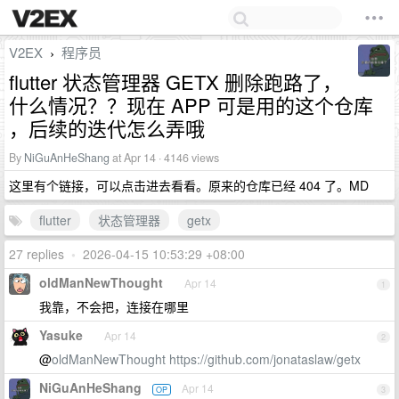
V2EX
程序员
›
flutter 状态管理器 GETX 删除跑路了，
什么情况？？现在 APP 可是用的这个仓库
，后续的迭代怎么弄哦
By
NiGuAnHeShang
at Apr 14 · 4146 views
这里有个链接，可以点击进去看看。原来的仓库已经 404 了。MD
flutter
状态管理器
getx
27 replies
•
2026-04-15 10:53:29 +08:00
oldManNewThought
Apr 14
1
我靠，不会把，连接在哪里
Yasuke
Apr 14
2
@
oldManNewThought
https://github.com/jonataslaw/getx
NiGuAnHeShang
Apr 14
OP
3