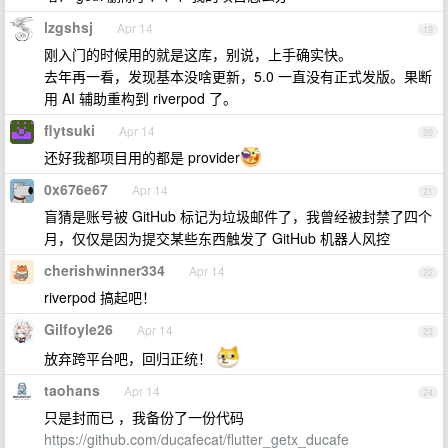
lzgshsj
Apr 14
19
刚入门的时候用的就是这库，别说，上手确实快。
去年再一看，发现基本没啥更新，5.0 一直没有正式发版。果断
用 AI 辅助重构到 riverpod 了。
flytsuki
Apr 14
20
还好我都项目用的都是 provider
0x676e67
Apr 14
21
盲猜是账号被 GitHub 标记为垃圾邮件了，我曾经被封禁了四个
月，仅仅是因为提交某些东西触发了 GitHub 机器人风控
cherishwinner334
Apr 14
22
riverpod 搞起吧！
Gilfoyle26
Apr 14
23
放弃跨平台吧，回归正统！
taohans
Apr 14
24
只是封而已 ，我备份了一份代码
https://github.com/ducafecat/flutter_getx_ducafe