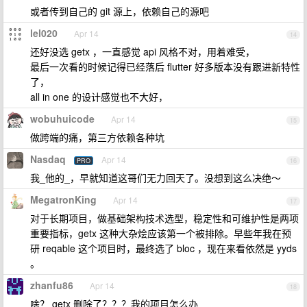
或者传到自己的 git 源上，依赖自己的源吧
lel020
Apr 14
14
还好没选 getx ，一直感觉 api 风格不对，用着难受，
最后一次看的时候记得已经落后 flutter 好多版本没有跟进新特性
了，
all in one 的设计感觉也不大好，
wobuhuicode
Apr 14
15
做跨端的痛，第三方依赖各种坑
Nasdaq
Apr 14
PRO
16
我_他的_，早就知道这哥们无力回天了。没想到这么决绝～
MegatronKing
Apr 14
17
对于长期项目，做基础架构技术选型，稳定性和可维护性是两项
重要指标，getx 这种大杂烩应该第一个被排除。早些年我在预
研 reqable 这个项目时，最终选了 bloc ，现在来看依然是 yyds
。
zhanfu86
Apr 14
18
啥？ getx 删除了？？？我的项目怎么办