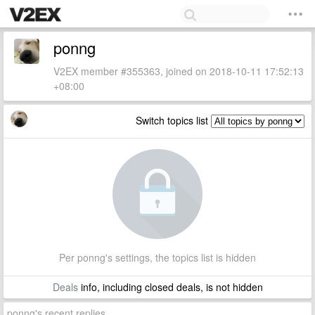
ponng
V2EX member #355363, joined on 2018-10-11 17:52:13
+08:00
Switch topics list
Per ponng's settings, the topics list is hidden
Deals
info, including closed deals, is not hidden
ponng's recent replies