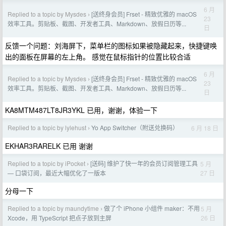
6 月
Replied to a topic by Mysdes
[送终身会员] Frset - 精致优雅的 macOS
›
23
效率工具。剪贴板、截图、开发者工具、Markdown、放假日历等...
日
反馈一个问题：刘海屏下，菜单栏的图标如果被隐藏起来，快捷键唤
出的面板在屏幕的左上角。 感觉在鼠标指针的位置比较合适
6 月
Replied to a topic by Mysdes
[送终身会员] Frset - 精致优雅的 macOS
›
23
效率工具。剪贴板、截图、开发者工具、Markdown、放假日历等...
日
KA8MTM487LT8JR3YKL 已用，谢谢，体验一下
Replied to a topic by lylehust
Yo App Switcher（附送兑换码）
6 月 18 日
›
EKHAR3RARELK 已用 谢谢
Replied to a topic by iPocket
[送码] 维护了快一年的会员订阅管理工具
5 月
›
27 日
— 口袋订阅，最近大幅优化了一版本
分母一下
Replied to a topic by maundytime
做了个 iPhone 小组件 maker：不用
5 月
›
26 日
Xcode，用 TypeScript 把点子放到主屏