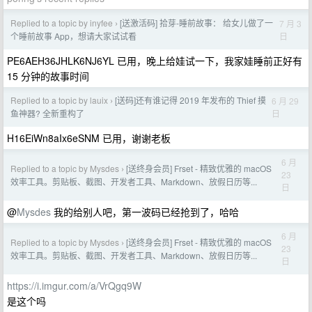
Replied to a topic by inyfee
[送激活码] 拾芽-睡前故事： 给女儿做了一
7 月 3
›
日
个睡前故事 App，想请大家试试看
PE6AEH36JHLK6NJ6YL 已用，晚上给娃试一下，我家娃睡前正好有
15 分钟的故事时间
Replied to a topic by lauix
[送码]还有谁记得 2019 年发布的 Thief 摸
6 月 29
›
日
鱼神器? 全新重构了
H16EiWn8aIx6eSNM 已用，谢谢老板
6 月
Replied to a topic by Mysdes
[送终身会员] Frset - 精致优雅的 macOS
›
23
效率工具。剪贴板、截图、开发者工具、Markdown、放假日历等...
日
@
Mysdes
我的给别人吧，第一波码已经抢到了，哈哈
6 月
Replied to a topic by Mysdes
[送终身会员] Frset - 精致优雅的 macOS
›
23
效率工具。剪贴板、截图、开发者工具、Markdown、放假日历等...
日
https://i.imgur.com/a/VrQgq9W
是这个吗