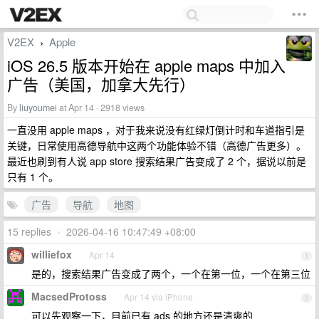
V2EX
Apple
›
iOS 26.5 版本开始在 apple maps 中加入
广告（美国，加拿大先行）
By
liuyoumei
at Apr 14 · 2918 views
一直没用 apple maps ，对于我来说没有红绿灯倒计时和车道指引是
关键，日常使用高德导航中这两个功能体验不错（高德广告更多）。
最近也刷到有人说 app store 搜索结果广告变成了 2 个，据说以前是
只有 1 个。
广告
导航
地图
15 replies
•
2026-04-16 10:47:49 +08:00
williefox
Apr 14
1
是的，搜索结果广告变成了两个，一个在第一位，一个在第三位
MacsedProtoss
Apr 14 via iPhone
2
可以先观察一下，目前已有 ads 的地方还是清爽的