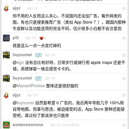
ajyz
Apr 14
3
你不用的人反而这么关心，不说国内还没加广告，看外网发的
图，有也只是搜索推荐广告（类似 App Store ？），跟国内那种
牛皮鲜以及功能选项的完全不同，估计很多小白都不会注意到
pill
Apr 14
3
4
就是这么一点一点变烂掉的
liuyoumei
Apr 14
OP
5
@
ajyz
没有总比有好呀，日常步行或骑行用 apple maps 还是不
错，高德弹窗一堆总感觉卡卡的。
liuyoumei
Apr 14
OP
6
@
MacsedProtoss
整体还是很舒服的
ajyz
Apr 14
7
@
liuyoumei
自然是希望 0 广告的，我近两年导航几乎 100%用
自带地图，但事与愿违，被迫接受的话，App Store 那种还能接
受吧，真过份了那该弃也只能弃
someonesnone
Apr 14 via Android
8