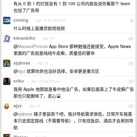
有从 0 到 1 的烂就会有 1 到 100 公司内部会说你看那个 team
也加了广告呀
cnrting
Apr 14 via iPhone
9
什么时候上直播贷款短视频
kierankihn
Apr 14
10
@
MacsedProtoss
App Store 那种勉强还能接受，Apple News
里面的广告就是纯纯牛皮癣，质量低的要命
sjqboss
Apr 15
11
@
ajyz
就算你弃也没好选择，安卓更是重灾区
eriko
Apr 15 via iPhone
12
我用 Apple 地图就是看中他没广告，如果后面真上了牛皮癣广告
那也只能删除了，恶心🤮
ajyz
Apr 15
13
@
sjqboss
矮子里拔高个吧，我对导航需求很低，日常开车我基
本只走固定路线（不需要导航），只有找饭店、酒店才会用到导
航