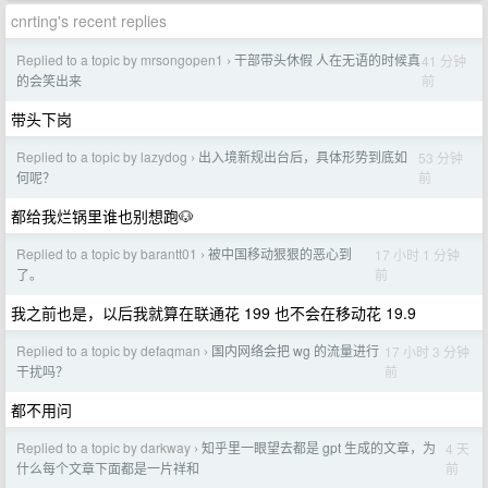
cnrting's recent replies
Replied to a topic by mrsongopen1
干部带头休假 人在无语的时候真
41 分钟
›
前
的会笑出来
带头下岗
Replied to a topic by lazydog
出入境新规出台后，具体形势到底如
53 分钟
›
前
何呢？
都给我烂锅里谁也别想跑🐶
Replied to a topic by barantt01
被中国移动狠狠的恶心到
17 小时 1 分钟
›
前
了。
我之前也是，以后我就算在联通花 199 也不会在移动花 19.9
Replied to a topic by defaqman
国内网络会把 wg 的流量进行
17 小时 3 分钟
›
前
干扰吗？
都不用问
Replied to a topic by darkway
知乎里一眼望去都是 gpt 生成的文章，为
4 天
›
前
什么每个文章下面都是一片祥和