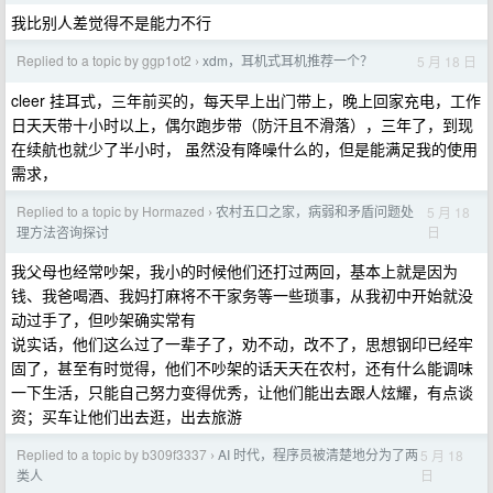
我比别人差觉得不是能力不行
Replied to a topic by ggp1ot2
xdm，耳机式耳机推荐一个？
5 月 18 日
›
cleer 挂耳式，三年前买的，每天早上出门带上，晚上回家充电，工作
日天天带十小时以上，偶尔跑步带（防汗且不滑落），三年了，到现
在续航也就少了半小时， 虽然没有降噪什么的，但是能满足我的使用
需求，
Replied to a topic by Hormazed
农村五口之家，病弱和矛盾问题处
5 月 18
›
日
理方法咨询探讨
我父母也经常吵架，我小的时候他们还打过两回，基本上就是因为
钱、我爸喝酒、我妈打麻将不干家务等一些琐事，从我初中开始就没
动过手了，但吵架确实常有
说实话，他们这么过了一辈子了，劝不动，改不了，思想钢印已经牢
固了，甚至有时觉得，他们不吵架的话天天在农村，还有什么能调味
一下生活，只能自己努力变得优秀，让他们能出去跟人炫耀，有点谈
资；买车让他们出去逛，出去旅游
Replied to a topic by b309f3337
AI 时代，程序员被清楚地分为了两
5 月 18
›
日
类人