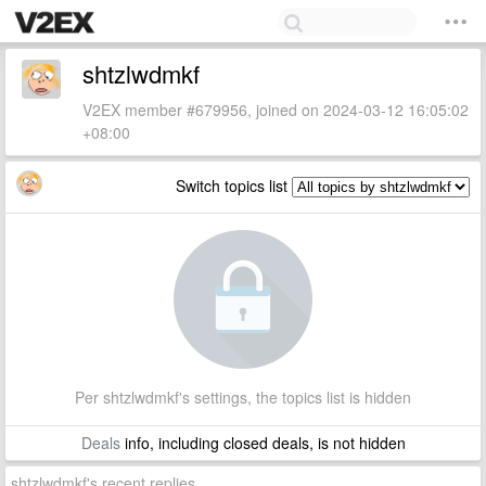
shtzlwdmkf
V2EX member #679956, joined on 2024-03-12 16:05:02
+08:00
Switch topics list
Per shtzlwdmkf's settings, the topics list is hidden
Deals
info, including closed deals, is not hidden
shtzlwdmkf's recent replies