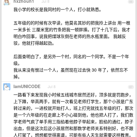
hxzhouh1
Jul 8
66
我小学的校长是我同村的一个人，打小就熟悉。
五年级的的时候有次早读，他莫名其妙的把我拎上讲台 用一根
一米多长 三厘米宽的竹条把我一顿胖揍。打了十几下后，我才
明白咋回事，说我把煤球灰倒在老师的热水瓶里面。 我越反
驳，他就打得越起劲。
后面查明白了，是另外一个村，同名的一个同学。不是一个年
级。
我从来没有恨过一个人，虽然现在过去快 30 年了，依然忘不
掉。
IamUNICODE
Jul 8
67
一路看下来发现我小时候五线城市居然还好，顶多就是罚跑步，
上下蹲，举高两手，就有一次看见老师打学生，那个小孩是广东
转过来的，一进校就开始打人，班上打完就找五年级的打，那次
是一个六年级的在走廊上不小心碰到他，他也把人打了，我们数
学老师气疯了单手用三指掐着他脖子举起来，脸掐的通红，脖子
出血，但是这次后这小孩居然和那数学老师关系特别好，也不跟
人打架了，想想都觉得离谱，可能有些人天生就需要这样教育。