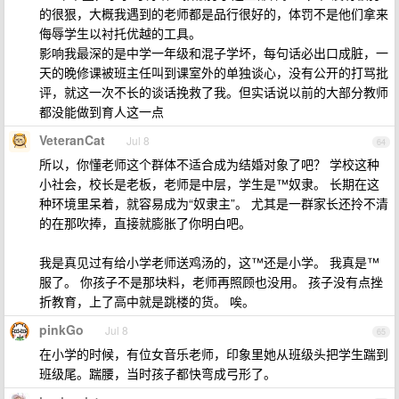
的很狠，大概我遇到的老师都是品行很好的，体罚不是他们拿来
侮辱学生以衬托优越的工具。
影响我最深的是中学一年级和混子学坏，每句话必出口成脏，一
天的晚修课被班主任叫到课室外的单独谈心，没有公开的打骂批
评，就这一次不长的谈话挽救了我。但实话说以前的大部分教师
都没能做到育人这一点
VeteranCat
Jul 8
64
所以，你懂老师这个群体不适合成为结婚对象了吧？ 学校这种
小社会，校长是老板，老师是中层，学生是™奴隶。 长期在这
种环境里呆着，就容易成为“奴隶主”。 尤其是一群家长还拎不清
的在那吹捧，直接就膨胀了你明白吧。
我是真见过有给小学老师送鸡汤的，这™还是小学。 我真是™
服了。 你孩子不是那块料，老师再照顾也没用。 孩子没有点挫
折教育，上了高中就是跳楼的货。 唉。
pinkGo
Jul 8
65
在小学的时候，有位女音乐老师，印象里她从班级头把学生踹到
班级尾。踹腰，当时孩子都快弯成弓形了。