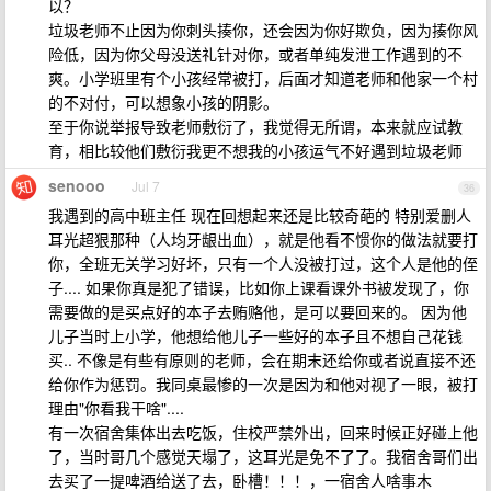
以？
垃圾老师不止因为你刺头揍你，还会因为你好欺负，因为揍你风
险低，因为你父母没送礼针对你，或者单纯发泄工作遇到的不
爽。小学班里有个小孩经常被打，后面才知道老师和他家一个村
的不对付，可以想象小孩的阴影。
至于你说举报导致老师敷衍了，我觉得无所谓，本来就应试教
育，相比较他们敷衍我更不想我的小孩运气不好遇到垃圾老师
senooo
Jul 7
36
我遇到的高中班主任 现在回想起来还是比较奇葩的 特别爱删人
耳光超狠那种（人均牙龈出血），就是他看不惯你的做法就要打
你，全班无关学习好坏，只有一个人没被打过，这个人是他的侄
子.... 如果你真是犯了错误，比如你上课看课外书被发现了，你
需要做的是买点好的本子去贿赂他，是可以要回来的。 因为他
儿子当时上小学，他想给他儿子一些好的本子且不想自己花钱
买.. 不像是有些有原则的老师，会在期末还给你或者说直接不还
给你作为惩罚。我同桌最惨的一次是因为和他对视了一眼，被打
理由"你看我干啥"....
有一次宿舍集体出去吃饭，住校严禁外出，回来时候正好碰上他
了，当时哥几个感觉天塌了，这耳光是免不了了。我宿舍哥们出
去买了一提啤酒给送了去，卧槽！！！，一宿舍人啥事木