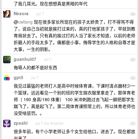
了我几耳光。现在想想真是黑暗的年代
Nexora
Jul 7
28
@
cwliang
现在很多家长所现在的孩子太娇贵了，打不得骂不得
了，说自己当初就是挨打过来的，真的打他家孩子了，早就到教
育局状去了。只有真的挨过打的人当了家长才知道，以前的老师
折磨人的手段太多了。痛都是小事，侮辱学生的人格和自尊才是
大事，一生的阴影。
guanhui07
Jul 7
29
侮辱人的都不是好东西
gpt5
Jul 7
30
我见过最猛的老师打人是高中时候体育课，下课时清点器材少一
个篮球，远远看见一个别的班的学生揣衣服里拿走了，那体育老
师（ 190 身高/180 体重） 100 米冲刺跑过去飞起一脚把那学生
踹飞了，真是起飞了。第二周体育课照常上的，所以体育老师也
没受啥惩罚。。
zpxshl
Jul 7 via Android
31
很多年前，有个小学老师让多个女生给他口，进去了。现在都放
出来了