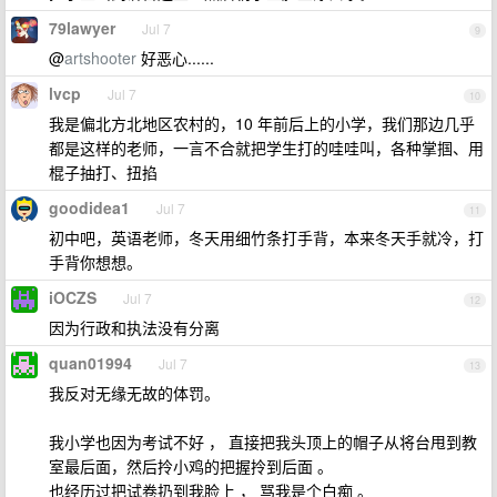
79lawyer
Jul 7
9
@
artshooter
好恶心......
lvcp
Jul 7
10
我是偏北方北地区农村的，10 年前后上的小学，我们那边几乎
都是这样的老师，一言不合就把学生打的哇哇叫，各种掌掴、用
棍子抽打、扭掐
goodidea1
Jul 7
11
初中吧，英语老师，冬天用细竹条打手背，本来冬天手就冷，打
手背你想想。
iOCZS
Jul 7
12
因为行政和执法没有分离
quan01994
Jul 7
13
我反对无缘无故的体罚。
我小学也因为考试不好 ， 直接把我头顶上的帽子从将台甩到教
室最后面，然后拎小鸡的把握拎到后面 。
也经历过把试卷扔到我脸上 ， 骂我是个白痴 。