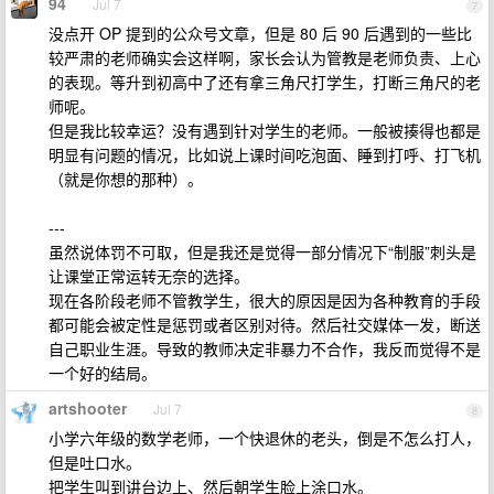
94
Jul 7
7
没点开 OP 提到的公众号文章，但是 80 后 90 后遇到的一些比
较严肃的老师确实会这样啊，家长会认为管教是老师负责、上心
的表现。等升到初高中了还有拿三角尺打学生，打断三角尺的老
师呢。
但是我比较幸运？没有遇到针对学生的老师。一般被揍得也都是
明显有问题的情况，比如说上课时间吃泡面、睡到打呼、打飞机
（就是你想的那种）。
---
虽然说体罚不可取，但是我还是觉得一部分情况下“制服”刺头是
让课堂正常运转无奈的选择。
现在各阶段老师不管教学生，很大的原因是因为各种教育的手段
都可能会被定性是惩罚或者区别对待。然后社交媒体一发，断送
自己职业生涯。导致的教师决定非暴力不合作，我反而觉得不是
一个好的结局。
artshooter
Jul 7
8
小学六年级的数学老师，一个快退休的老头，倒是不怎么打人，
但是吐口水。
把学生叫到讲台边上、然后朝学生脸上涂口水。