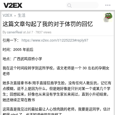
V2EX
生活
›
这篇文章勾起了我的对于体罚的回忆
By
carverReal
at Jul 7 · 7837 views
引用一下：
https://www.v2ex.com/t/1225223#reply97
时间：2005 年前后
地点：广西武鸣双桥小学
我在这个时间段转学到这所学校，语文老师是一个 30 左右的孕期女
老师
她多次直接拿书本/用手直接狂扇学生脸，没有任何人敢反抗，记忆有
点模糊，说不上是因为什么，但是她好像是只针对某一个或某几个学
生；回想起来，好像也从来没有学生家长来闹过，直到小升初结束，
她还继续正常在教书
这简直是我见过的最扯最让人心惊肉跳的老师，我要是这同学，估计
都得 ptsd 了，也不知道他现在咋样了