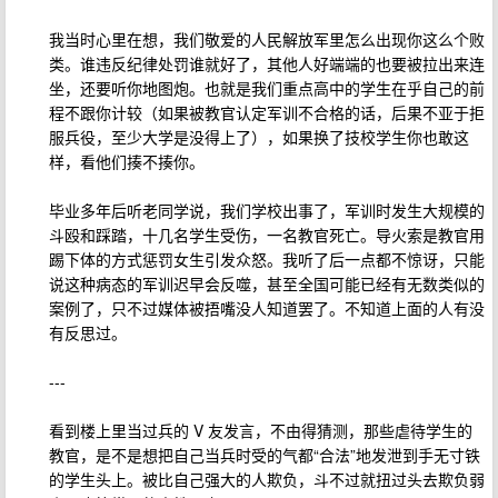
我当时心里在想，我们敬爱的人民解放军里怎么出现你这么个败
类。谁违反纪律处罚谁就好了，其他人好端端的也要被拉出来连
坐，还要听你地图炮。也就是我们重点高中的学生在乎自己的前
程不跟你计较（如果被教官认定军训不合格的话，后果不亚于拒
服兵役，至少大学是没得上了），如果换了技校学生你也敢这
样，看他们揍不揍你。
毕业多年后听老同学说，我们学校出事了，军训时发生大规模的
斗殴和踩踏，十几名学生受伤，一名教官死亡。导火索是教官用
踢下体的方式惩罚女生引发众怒。我听了后一点都不惊讶，只能
说这种病态的军训迟早会反噬，甚至全国可能已经有无数类似的
案例了，只不过媒体被捂嘴没人知道罢了。不知道上面的人有没
有反思过。
---
看到楼上里当过兵的 V 友发言，不由得猜测，那些虐待学生的
教官，是不是想把自己当兵时受的气都“合法”地发泄到手无寸铁
的学生头上。被比自己强大的人欺负，斗不过就扭过头去欺负弱