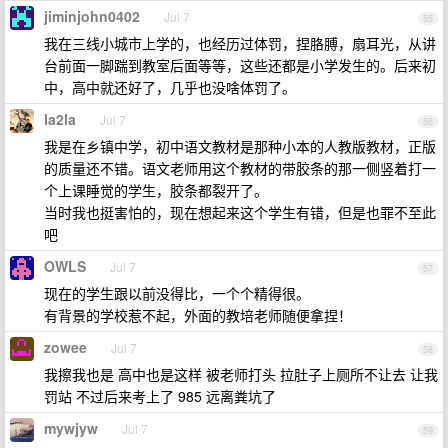
jiminjohn0402
Jul 7
55
我在三线小城市上学的，也经历过体罚，捏胳膊，扇耳光，从讲
台前面一脚踹到教室后面等等，这些还都是小学发生的。后来初
中，高中就还好了，几乎也没啥体罚了。
la2la
Jul 7
56
我是在乡镇中学，初中语文教材是那种小本的人教版教材，正版
的质量还不错。语文老师用这个教材的带胶条的那一侧竖着打一
个上课睡觉的学生，胶条都裂开了。
当时我也挺害怕的，现在想起来这个学生有错，但是也罪不至此
吧
OWLS
Jul 7
57
现在的学生跟以前没得比，一个个精得很。
有背景的学校惹不起，外面的教培老师随便拿捏！
zowee
Jul 7
58
我擦我也是 高中也是这样 被老师打头 拉肚子上厕所不让去 让我
罚站 不过后来考上了 985 远离粪坑了
mywjyw
Jul 7
59