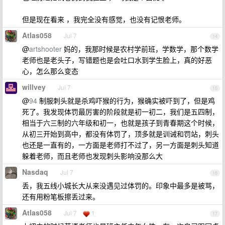
但是现在看来 ，我完全没有感觉，也没有记恨老师。
Atlas058
Jul 7
14
@
artshooter
妈的，我那时候是农村学前班，学数学，那个数学
老师也是老头子，写错题也是会吐口水到学生脸上，真的好恶
心，怎么那么变态
willvey
Jul 7
15
@
94
制服刺头就是杀鸡吓猴的行为，猴确实被吓到了，但是鸡
死了。我发现体罚最厉害的阶段就是初一初二，我们是五四制，
相当于六三制的六年级和初一，也就是孩子到青春期这个时候，
从初三开始到高中，都没有体罚了，顶多就是训诫和罚站，刺头
也还是一直有的，一方面是老师打不过了，另一方面是刺头知道
躲着老师，而且老师也发现刺头影响没那么大
Nasdaq
Jul 7
16
丢，我五线小城长大从来没遇见过体罚的。印象中最多是被骂，
还有用粉笔板擦丢过来。
Atlas058
Jul 7
1
17