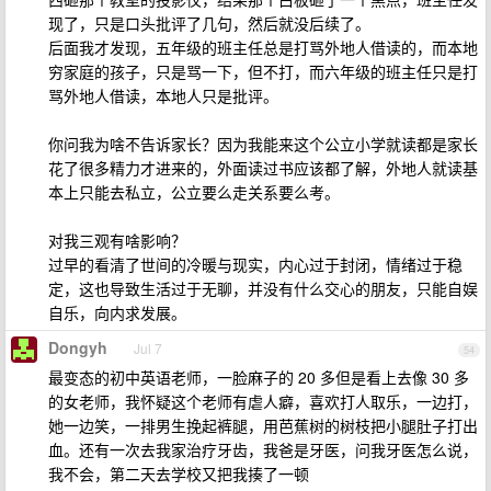
现了，只是口头批评了几句，然后就没后续了。
后面我才发现，五年级的班主任总是打骂外地人借读的，而本地
穷家庭的孩子，只是骂一下，但不打，而六年级的班主任只是打
骂外地人借读，本地人只是批评。
你问我为啥不告诉家长？因为我能来这个公立小学就读都是家长
花了很多精力才进来的，外面读过书应该都了解，外地人就读基
本上只能去私立，公立要么走关系要么考。
对我三观有啥影响？
过早的看清了世间的冷暖与现实，内心过于封闭，情绪过于稳
定，这也导致生活过于无聊，并没有什么交心的朋友，只能自娱
自乐，向内求发展。
Dongyh
Jul 7
54
最变态的初中英语老师，一脸麻子的 20 多但是看上去像 30 多
的女老师，我怀疑这个老师有虐人癖，喜欢打人取乐，一边打，
她一边笑，一排男生挽起裤腿，用芭蕉树的树枝把小腿肚子打出
血。还有一次去我家治疗牙齿，我爸是牙医，问我牙医怎么说，
我不会，第二天去学校又把我揍了一顿