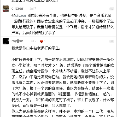
cirzear
Jul 7
52
@
cirzear
刚想起来还有个事，也是初中的时候，是个音乐老师
（副管行政的）跟从食堂出来的学生起了冲突，一脚把那个学生
睾丸给踢破了，我当时看见就是一个飞踢，后来才知道给踢那么
严重，后面好像赔钱了事了
rsyjjsn
Jul 7
1
53
我就是你口中被老师打的学生。
小时候去外地上学，由于是在沿海城市，因此我被安排进一所公
立小学就读，那个时候才 5 年级，然后遇到了那个嫌贫嫉富的女
班主任，她会经常说你一个外地人不听话，我就不让你来上学
了，然后中午睡觉发现你在动，就会用她的高跟鞋踢你的头，没
事儿就会骂你，反正你要是敢反抗，就威胁你不要来上学了，到
了六年级，换了一个男的班主任，我以为会好点，结果有一次我
的笔不小心掉到教师后面的书柜里面，书柜是和墙连在一起的，
我用力一掰，书柜和墙的固定钉子松了，班主任发现了，什么都
没问，直接就是一耳光，我人都懵了。
你以为是班主任都是这样吗，并不是，本地的一个厂二代，用东
西砸那个教室的投影仪，结果那个白板砸了一个黑点，班主任发