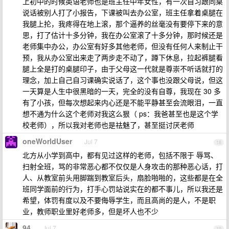
上初中的时候英语老师也是班主任中年女性，有一次自习跟同桌
说话被别人打了小报告，下课被叫去办公室，班主任拿着桌腿在
我腿上抡，我疼得在地上滚，那个逼养的丝毫没有要停下来的意
思，打了估计十多分钟，我在办公室滚了十多分钟，那时候还是
老师集中办公，办公室有好多其他老师，但没有任何人来制止干
预，我从办公室出来走了两步走不动了，蹲下休息，拉起裤腿看
腿上全是打的桌腿印子，由于父母这一代就是尊崇不听话就打的
理念，加上自己自习课确实说话了，这个事也没跟父母说，但这
一天算是人生中很黑暗的一天，完全的没有自尊，我现在 30 多
有了小孩，但每次想起来内心还是不能平静甚至会流眼泪，一直
想不通为什么这个老师对我这么狠（ ps：我爸甚至也是这个学
校老师），所以我对老师也是祛魅了，甚至挺讨厌老师
oneWorldUser
Jul 7
18
北方从小学到高中，都有见过这样的老师，包括不限于 辱骂、
扫射全班，骂的非常恶心都不仅仅是人身攻击的那种恶心话，打
人、从教室前头用脚踹到教室后头，扇脸啪啪的，这些都是在全
班同学面前的行为，打手心罚站说实在的都不事儿，所以我还是
希望，体罚有度以及不要侮辱学生，而且高尚的是人，不是职
业，教师职业里好老师多，但是坏人也不少
94
Jul 7
19