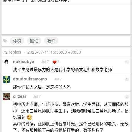
体罚
回忆
教师
72 replies
•
2026-07-11 15:56:00 +08:00
nokisubye
Jul 7
5
1
我平生见过最暴力的人是我小学的语文老师和数学老师
doudouisamomo
Jul 7
2
那你们长大之后，是这样的人吗
cirzear
Jul 7
3
初中历史老师，年轻小伙，最喜欢肘击学生后背，从天而降的那
种，还用三角尺排队打学生手，到我的时候把三角尺打断了，记
忆深刻
高中的时候，让排队上讲台扇耳光，是个已经退休的老头，无敌
了，还有那种拆下来的板凳腿打手的，数不胜数了