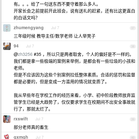
有。。。给了一句送东西不要守着那么多人。
开家长会之前提前开此班会，说有送礼的赶紧，还有比这更直白
的白话文吗？
zhumengyang
Jul 7
37
三年级时候 教导主任/数学老师 让人举凳子
94
Jul 7
38
@
zh3256
#35 ，所以只是两者取舍，个人的偏好是不一样的。
我们都是拿一些极端的案例来举例，是都会有一些垃圾的小孩和
老师。
但是不应该因为这些个别案例拉低整体素质。合适的惩罚和监督
都是必要的，但是变成一方滥用的情况就变质了。
我从早些年在学校工作的经历来看，小学、初中阶段教师放弃监
管学生已经是大趋势了，仅仅要求学生在校期间不出安全事故就
行了，那就太烂了。
rxswift
Jul 7
39
部分老师真的畜生
qxmqh
Jul 7
40