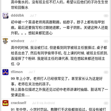
高中衡水的，没有班主任不打人的，希望以后他们的子孙生生世
世轮回衡水
ddddbk
Jul 7
60
初中被一个英语老师用高跟鞋踢，掐脖子，脖子上都有指甲划
痕。最后还要我写检讨跟她道歉，一辈子阴影。关键这种人还能
升职。。。想起来都犯恶心
windorz
Jul 7
61
高中的时候, 我没被打过, 但是看到同学被班主任狠揍过, 桌子都
给丢出去了, 然后有同学偷带手机, 在上课的时候, 被班主任抓到,
直接摔了个粉碎. 我是班主任的课代表, 现在想起来都还怕班主
任. 🥲
tflimon
Jul 7
62
99 年上小学，老师打人已经很常见了，甚至家长认为这是好
事，老师在关注他的孩子。
除上面各位描述之外我还见过初中老师讲课时抽烟、脏话骂了一
堂课这些.....
crackself
Jul 8 via Android
63
91 年中登，小学时罚站、教鞭打手这些都体验过，但没有被打