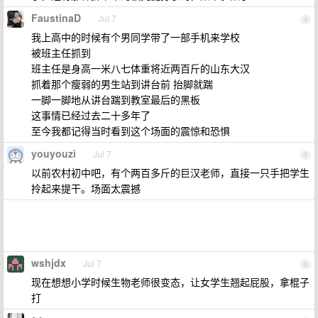
FaustinaD
Jul 7
4
我上高中的时候有个男同学带了一部手机来学校
被班主任抓到
班主任是身高一米八七体重将近两百斤的山东大汉
抓着那个瘦弱的男生站到讲台前 抬脚就踹
一脚一脚地从讲台踹到教室最后的黑板
这事情已经过去二十多年了
至今我都记得当时看到这个场面的震惊和恐惧
youyouzi
Jul 7
5
以前农村初中吧，有个两百多斤的巨汉老师，直接一只手把学生
拎起来提干。场面太震撼
wshjdx
Jul 7
6
现在想想小学时候生物老师很变态，让女学生翘起屁股，拿棍子
打