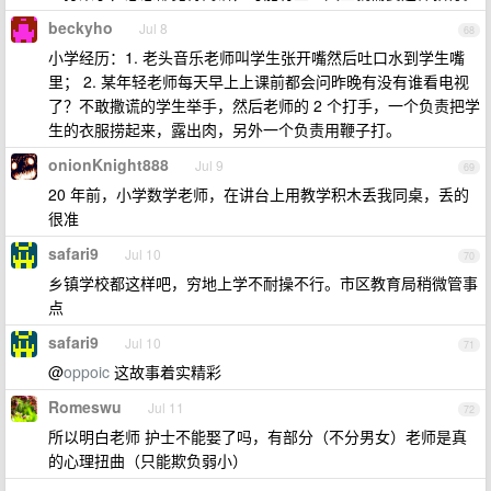
beckyho
Jul 8
68
小学经历：1. 老头音乐老师叫学生张开嘴然后吐口水到学生嘴
里； 2. 某年轻老师每天早上上课前都会问昨晚有没有谁看电视
了？不敢撒谎的学生举手，然后老师的 2 个打手，一个负责把学
生的衣服捞起来，露出肉，另外一个负责用鞭子打。
onionKnight888
Jul 9
69
20 年前，小学数学老师，在讲台上用教学积木丢我同桌，丢的
很准
safari9
Jul 10
70
乡镇学校都这样吧，穷地上学不耐操不行。市区教育局稍微管事
点
safari9
Jul 10
71
@
oppoic
这故事着实精彩
Romeswu
Jul 11
72
所以明白老师 护士不能娶了吗，有部分（不分男女）老师是真
的心理扭曲（只能欺负弱小）