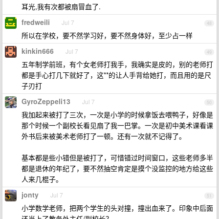
耳光,我有次都被扇冒血了.
fredweili
Jul 7
48
所以在学校，要不然学习好，要不然身体好，至少占一样
kinkin666
Jul 7
49
五年制学前班，有个女老师打我手，我确实是皮的，别的老师打
都是手心打几下就好了，这**的让人手背给她打，而且用的是尺
子刃打
GyroZeppeli13
Jul 7
50
我加起来被打了三次，一次是小学的时候拿饭去喂鸭子，好像是
那个时候一个副校长看见扇了我一巴掌。一次是初中美术课看课
外书后来被美术老师打了一顿。还有一次就不记得了。
基本都是些小错但是被打了，可惜错过时间窗口，这些老师多半
都是退休的年纪了，要不然抽空肯定是摸个没监控的地方给这些
人来几棍子。
jonty
Jul 7
51
小学数学老师，把两个学生的头对撞，撞出血来了。印象中后面
还当上了教务处主任/副校长？