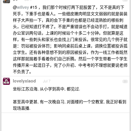
@
willvey
#15 ，我们那个时候打两下屁股罢了，又不是真的下
死手，下重手也是看人。一些细皮嫩肉明显文文弱弱的就是装装
样子大声拍一下，真的会下手重的也都是已经混熟脸的哪些刺
头，已经知道打不疼了。不是严重错误也不会动手打，就是喊道
办公室训两句话，上课的时候站个十多二十分钟。但就算是这
样，有一些刺头和家长也会找上门来投诉。很常见的几个例子就
是：罚站被投诉体罚；影响同桌前后桌上课，调换位置被投诉孤
立学生。还有各种意想不到的原因被投诉，作为一线工作者既然
这样那就揣着手看着你们自己折腾。然后一个学生带着一个学生
传播开来一起混日子，完了小升初、中考考的不理想就要说老师
不负责了。
lovelyxiaod
Jul 7
20
坐标江苏沿海, 从小学到高中, 都见过.
甚至高中更甚, 有一次晚自习, 对面楼的一个空教室, 我正好看到
现场直播.