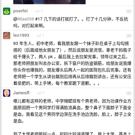
poerfei
Jul 7
22
@
Atlas058
#17 几下的话打就打了。。打了十几分钟，不反抗
吗，对打起来啊。
leo1993
Jul 7
23
93 年生人，初中老师，看我朋友跟一个妹子趴在桌子上勾勾搭
搭的（后面成他女朋友了），然后说朋友是流氓，拿老干妈瓶子
给干爆头了，两人 pk ，最后我上去拉架完事，领导过来之后，
那老师把朋友叫去办公室，拆下窗户的防盗钢筋，给朋友说我爆
你头你也爆我的，朋友爆头后两人一起的医院包扎后完事。还有
老师把一个学生从讲台踹到后排再从后排踹到讲台，还有公安压
着垒肥的，带上手铐，每个教室跪下道歉。。。
JamesR
Jul 7
24
哪儿都有这样的老师，中学隔壁班有个男老师，因为功课作业方
面原因把一个男同学打得满脸流鼻血，整个鼻子下面脖子下面全
是血，我看见这个男同学边哭在洗手池边洗脸，脸上，脖子上全
是血。
到了大学老师能好一点，起码比较讲道理了，我上大学，基本上