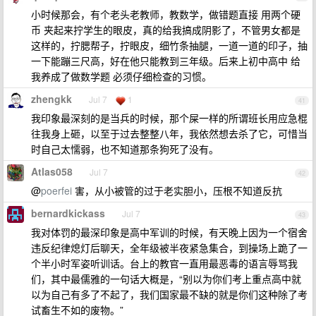
小时候那会，有个老头老教师，教数学，做错题直接 用两个硬
币 夹起来拧学生的眼皮，真的给我搞成阴影了，不管男女都是
这样的，拧腮帮子，拧眼皮，细竹条抽腿，一道一道的印子，抽
一下能蹦三尺高，好在他只能教到三年级。后来上初中高中 给
我养成了做数学题 必须仔细检查的习惯。
zhengkk
Jul 7
1
41
我印象最深刻的是当兵的时候，那个屎一样的所谓班长用应急棍
往我身上砸，以至于过去整整八年，我依然想去杀了它，可惜当
时自己太懦弱，也不知道那条狗死了没有。
Atlas058
Jul 7
42
@
poerfei
害，从小被管的过于老实胆小，压根不知道反抗
bernardkickass
Jul 7
43
我对体罚的最深印象是高中军训的时候，有天晚上因为一个宿舍
违反纪律熄灯后聊天，全年级被半夜紧急集合，到操场上跪了一
个半小时军姿听训话。台上的教官一直用最恶毒的语言辱骂我
们，其中最儒雅的一句话大概是，“别以为你们考上重点高中就
以为自己有多了不起了，我们国家最不缺的就是你们这种除了考
试畜生不如的废物。”