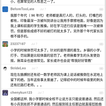
小，也算常见的人性恶之一了。
BeforeTooLate
Jul 7
44
我那个年代（ 96 年代）老师都是真打人的，打头的，打嘴巴的
都有，印象最深一次被叫到讲台让我用手摩擦地面，好像是因为
我上课和前面的学生推搡。好在学习还行应该是我唯一一次被体
罚，但是那些成绩不好的被打的就太多了。另外那个年代家长压
根不插手的。
23237187
Jul 7
45
小学的时候体罚可太多了，针对的是所谓的差生。乡镇的小学，
打手、罚站算是比较体面的惩罚了。老师揪着学生的头发使劲
摇，揪耳朵也是很常见。家长或许也会说“帮我好好管教”
StrideLeo
Jul 7
46
现在左胳膊肘还有初一数学老师因为课上说话被推倒在水泥地上
留下的疤。当年这些事太普遍了，记得初中的时候年级里的刺头
还有拦路打老师。。。
chenykun123
Jul 7
47
全国都这样, 我小学那时候全校不让说方言只能说普通话, 然后还
有小兵到处抓不讲普通话的, 然后报到班主任那边就直接怼脸扇