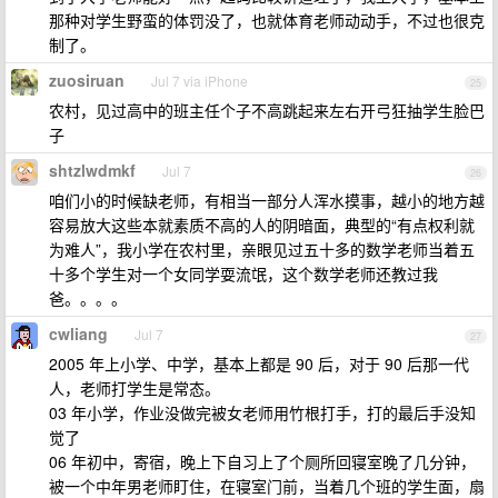
那种对学生野蛮的体罚没了，也就体育老师动动手，不过也很克
制了。
zuosiruan
Jul 7 via iPhone
25
农村，见过高中的班主任个子不高跳起来左右开弓狂抽学生脸巴
子
shtzlwdmkf
Jul 7
26
咱们小的时候缺老师，有相当一部分人浑水摸事，越小的地方越
容易放大这些本就素质不高的人的阴暗面，典型的“有点权利就
为难人”，我小学在农村里，亲眼见过五十多的数学老师当着五
十多个学生对一个女同学耍流氓，这个数学老师还教过我
爸。。。。
cwliang
Jul 7
27
2005 年上小学、中学，基本上都是 90 后，对于 90 后那一代
人，老师打学生是常态。
03 年小学，作业没做完被女老师用竹根打手，打的最后手没知
觉了
06 年初中，寄宿，晚上下自习上了个厕所回寝室晚了几分钟，
被一个中年男老师盯住，在寝室门前，当着几个班的学生面，扇