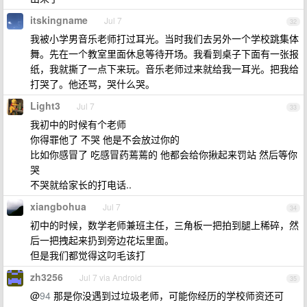
itskingname
Jul 7
32
我被小学男音乐老师打过耳光。当时我们去另外一个学校跳集体
舞。先在一个教室里面休息等待开场。我看到桌子下面有一张报
纸，我就撕了一点下来玩。音乐老师过来就给我一耳光。把我给
打哭了。他还骂，哭什么哭。
Light3
Jul 7
33
我初中的时候有个老师
你得罪他了 不哭 他是不会放过你的
比如你感冒了 吃感冒药蔫蔫的 他都会给你揪起来罚站 然后等你
哭
不哭就给家长的打电话..
xiangbohua
Jul 7
34
初中的时候，数学老师兼班主任，三角板一把拍到腿上稀碎，然
后一把拽起来扔到旁边花坛里面。
但是我们都觉得这叼毛该打
zh3256
Jul 7 via Android
35
@
94
那是你没遇到过垃圾老师，可能你经历的学校师资还可