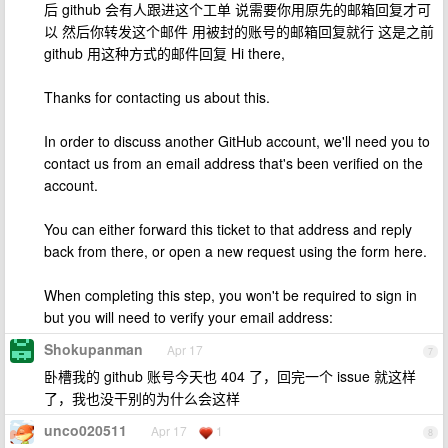
后 github 会有人跟进这个工单 说需要你用原先的邮箱回复才可
以 然后你转发这个邮件 用被封的账号的邮箱回复就行 这是之前
github 用这种方式的邮件回复 Hi there,
Thanks for contacting us about this.
In order to discuss another GitHub account, we'll need you to
contact us from an email address that's been verified on the
account.
You can either forward this ticket to that address and reply
back from there, or open a new request using the form here.
When completing this step, you won't be required to sign in
but you will need to verify your email address:
Shokupanman
Apr 17
7
卧槽我的 github 账号今天也 404 了，回完一个 issue 就这样
了，我也没干别的为什么会这样
unco020511
Apr 17
1
8