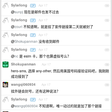
Sylarlong
Apr 17
OP
14
@
sunpj
现在是邮件也发不过去
Sylarlong
Apr 17
OP
15
@
zouri
不知道啊，就是挂了宣传链接第二天就被封了
Sylarlong
Apr 17
OP
16
@
Shokupanman
没有收到邮件
Sylarlong
Apr 17
OP
17
@
nc
是 esim 卡，那个也算虚拟号么？
Shokupanman
Apr 17
18
hero-sms, 选择 any-other, 然后用美国号码接验证码吧，我刚刚
成功接到了
wangqi060934
Apr 17
19
挂外链会封号，还有这种说法？
Sylarlong
Apr 17
OP
20
@
wangqi060934
不知道啊，唯一动过的就是加了那个链接