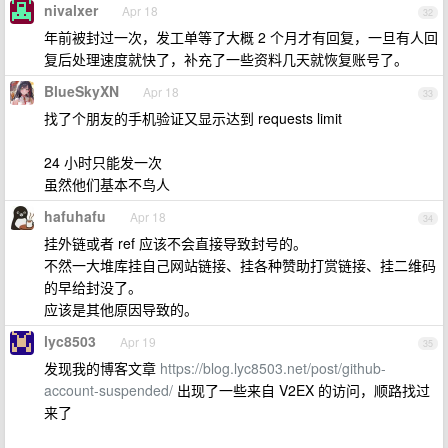
nivalxer
Apr 18
32
年前被封过一次，发工单等了大概 2 个月才有回复，一旦有人回
复后处理速度就快了，补充了一些资料几天就恢复账号了。
BlueSkyXN
Apr 18
33
找了个朋友的手机验证又显示达到 requests limit
24 小时只能发一次
虽然他们基本不鸟人
hafuhafu
Apr 18
34
挂外链或者 ref 应该不会直接导致封号的。
不然一大堆库挂自己网站链接、挂各种赞助打赏链接、挂二维码
的早给封没了。
应该是其他原因导致的。
lyc8503
Apr 19
35
发现我的博客文章
https://blog.lyc8503.net/post/github-
account-suspended/
出现了一些来自 V2EX 的访问，顺路找过
来了