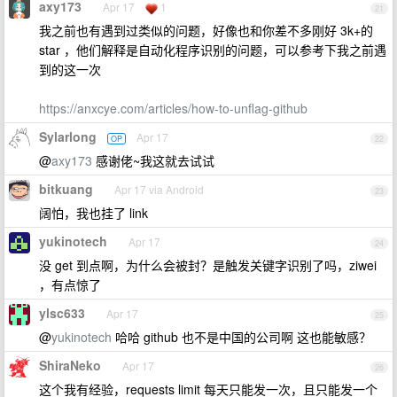
axy173
Apr 17
1
21
我之前也有遇到过类似的问题，好像也和你差不多刚好 3k+的
star ，他们解释是自动化程序识别的问题，可以参考下我之前遇
到的这一次
https://anxcye.com/articles/how-to-unflag-github
Sylarlong
Apr 17
OP
22
@
axy173
感谢佬~我这就去试试
bitkuang
Apr 17 via Android
23
阔怕，我也挂了 link
yukinotech
Apr 17
24
没 get 到点啊，为什么会被封？是触发关键字识别了吗，ziwei
，有点惊了
ylsc633
Apr 17
25
@
yukinotech
哈哈 github 也不是中国的公司啊 这也能敏感？
ShiraNeko
Apr 17
26
这个我有经验，requests limit 每天只能发一次，且只能发一个