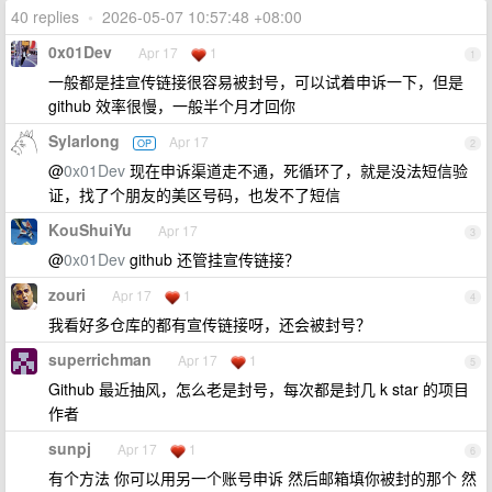
40 replies
•
2026-05-07 10:57:48 +08:00
0x01Dev
Apr 17
1
1
一般都是挂宣传链接很容易被封号，可以试着申诉一下，但是
github 效率很慢，一般半个月才回你
Sylarlong
Apr 17
OP
2
@
0x01Dev
现在申诉渠道走不通，死循环了，就是没法短信验
证，找了个朋友的美区号码，也发不了短信
KouShuiYu
Apr 17
3
@
0x01Dev
github 还管挂宣传链接？
zouri
Apr 17
1
4
我看好多仓库的都有宣传链接呀，还会被封号？
superrichman
Apr 17
1
5
Github 最近抽风，怎么老是封号，每次都是封几 k star 的项目
作者
sunpj
Apr 17
1
6
有个方法 你可以用另一个账号申诉 然后邮箱填你被封的那个 然