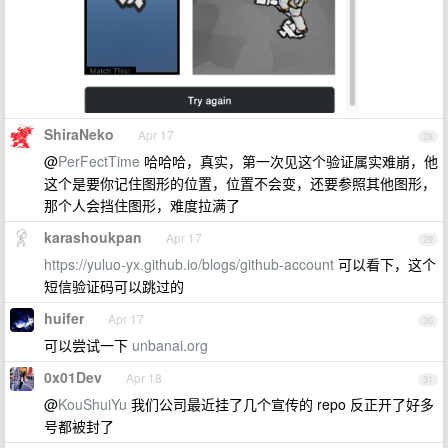
ShiraNeko
Apr 17
28
@
PerFectTime
哈哈哈，真实，第一次见这个验证属实难崩，他
这个是要你记住图形的位置，位置不会变，还要参照其他图形，
那个人会挡住图形，难度拉满了
karashoukpan
Apr 17
29
https://yuluo-yx.github.io/blogs/github-account
可以看下，这个
短信验证码可以跳过的
huifer
Apr 17
30
可以尝试一下
unbanai.org
0x01Dev
Apr 18
31
@
KouShuiYu
我们公司最近挂了几个宣传的 repo 反正开了好多
号都被封了