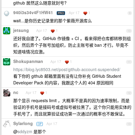
github 居然这么随意就封号?
940i3s34v4F1HW41
Apr 17
1
PRO
9
wait...是你历史记录里的那个紫薇开源库么
jetsung
Apr 17
1
10
还好我自建了。GitHub 作镜像 + CI 。看来得把仓库都转移到组
织，然后弄个子账号加组织，防止主账号被 ban 才行。毕竟不
知道啥情况应激。
Shokupanman
Apr 17
1
11
https://blog.lyc8503.net/post/github-account-suspended/
看下你的 github 邮箱里面有没有让你补充 GitHub Student
Developer Pack 的内容，我跟这个人的 404 原因相同
nc
Apr 17
1
12
那个显示 requests limit ，大概率不是真的因为速率限制，而是
验证的手机号是接码号或虚拟号被拉黑了。这个你只能用实体的
手机号了，而且就算验证成功第一次通过的概率也不敢保证。
Sylarlong
Apr 17
OP
13
@
sddyzm
是那个