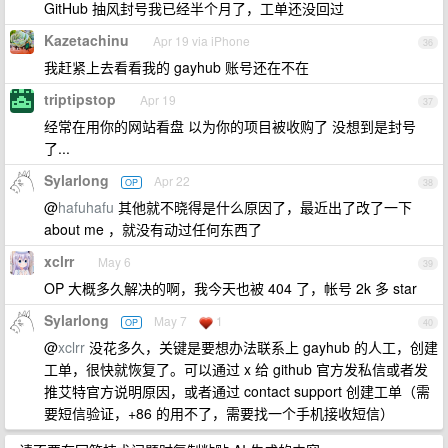
GitHub 抽风封号我已经半个月了，工单还没回过
Kazetachinu
Apr 19 via iPhone
36
我赶紧上去看看我的 gayhub 账号还在不在
triptipstop
Apr 19
37
经常在用你的网站看盘 以为你的项目被收购了 没想到是封号
了...
Sylarlong
Apr 22
OP
38
@
hafuhafu
其他就不晓得是什么原因了，最近出了改了一下
about me ，就没有动过任何东西了
xclrr
May 6
39
OP 大概多久解决的啊，我今天也被 404 了，帐号 2k 多 star
Sylarlong
May 7
1
OP
40
@
xclrr
没花多久，关键是要想办法联系上 gayhub 的人工，创建
工单，很快就恢复了。可以通过 x 给 github 官方发私信或者发
推艾特官方说明原因，或者通过 contact support 创建工单（需
要短信验证，+86 的用不了，需要找一个手机接收短信）