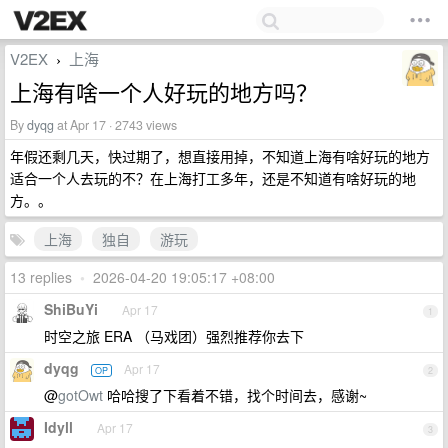
V2EX
上海
›
上海有啥一个人好玩的地方吗？
By
dyqg
at Apr 17 · 2743 views
年假还剩几天，快过期了，想直接用掉，不知道上海有啥好玩的地方
适合一个人去玩的不？在上海打工多年，还是不知道有啥好玩的地
方。。
上海
独自
游玩
13 replies
•
2026-04-20 19:05:17 +08:00
ShiBuYi
Apr 17
1
时空之旅 ERA （马戏团）强烈推荐你去下
dyqg
Apr 17
OP
2
@
gotOwt
哈哈搜了下看着不错，找个时间去，感谢~
Idyll
Apr 17
3