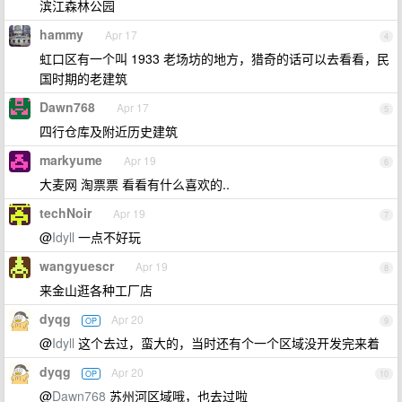
滨江森林公园
hammy
Apr 17
4
虹口区有一个叫 1933 老场坊的地方，猎奇的话可以去看看，民
国时期的老建筑
Dawn768
Apr 17
5
四行仓库及附近历史建筑
markyume
Apr 19
6
大麦网 淘票票 看看有什么喜欢的..
techNoir
Apr 19
7
@
Idyll
一点不好玩
wangyuescr
Apr 19
8
来金山逛各种工厂店
dyqg
Apr 20
OP
9
@
Idyll
这个去过，蛮大的，当时还有个一个区域没开发完来着
dyqg
Apr 20
OP
10
@
Dawn768
苏州河区域哦，也去过啦