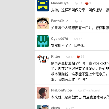
MasonDye
3
Apr 17
支持，这样不叫做分享，叫做扼杀，源
EarthChild
Apr 17
如果每个人都想拥有一口井，想获取源
Cycle0079
Apr 17
突然用不了了, 见光死.
Ritter
35
Apr 17
别再追查批发站了行吗，我 vibe cod
了，现在好不容易有了批发站，你们非说它
根本没赚钱，谁家能不遇上个程序员，你就
业，我想有工作，行吗？
PlsDontStop
Apr 17 via Android
本来就只是商战而已 而且也没啥可以的 
clevo
Apr 17