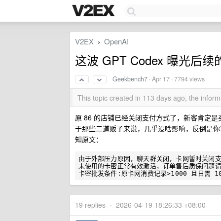
V2EX
OpenAI
›
这波 GPT Codex 曝光
Geekbench7
·
Apr 17
· 7794 views
This topic created in 113 days ago, the info
原 86 的店铺已经关闭支付方式了，新客肯定
于那些二道贩子来说，几乎没啥影响，反倒是你我这
知原文：
由于外部压力原因，聊天群关闭，卡网暂时关闭支
未使用的卡密正常有效激活，订单售后质保问题请
19 replies
•
2026-04-19 18:26:33 +08:00