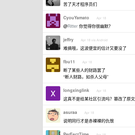
苦了天才程序员们
CyouYamato
Apr 18
@
Ritter
你觉得你很幽默？
jeffry
Apr 18 via Android
难搞哦，这波便宜的估计又要没了
fbu11
Apr 18
断了某些人的财路罢了
“断人财路，如杀人父母”
longxinglink
Apr 18
这真不是给某社区引流吗？篡改了原文
asuraa
Apr 18
说明同行才是赤裸裸的仇恨
PerFectTime
Apr 18