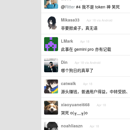
@
Ritter
#4 我不是 token 神 笑死
Mikasa33
Apr 18 via Android
非要掀桌子，真无语
LMark
Apr 18
此事在 gemini pro 亦有记载
Din
Apr 18 via Android
哪个狗日的真草了
catwalk
Apr 18
源头赚钱，普通用户得益，中转受损、
xiaoyuanei668
Apr 18
哭死 o(╥﹏╥)o
noahliaszn
Apr 18