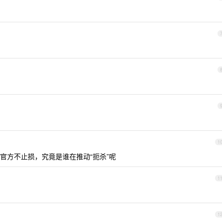
1
官方不止损，究竟是谁在推动“扼杀”呢
1
1