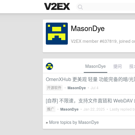
MasonDye
V2EX member #637819, joined on
MasonDye
提问
技
OmenXHub 更美观 轻量 功能完备的暗
开源软件
•
MasonDye
•
Jul 4
[自荐] 不限速，支持文件直链和 WebDAV
推广
•
MasonDye
•
Jan 22, 2025
• Lastly replied 
More topics by MasonDye
»