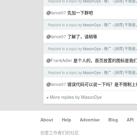
Replied to a topic by
MasonDye
推广
[自荐] 不限
›
›
@
lance07
先加一下群吧
Replied to a topic by
MasonDye
推广
[自荐] 不限
›
›
@
lance07
了解了，请稍等
Replied to a topic by
MasonDye
推广
[自荐] 不限
›
›
@
FrankAdler
是个人的，首页放置的图标是我
Replied to a topic by
MasonDye
推广
[自荐] 不限
›
›
@
lance07
错误代码可以说一下吗？是不限制上
More replies by MasonDye
»
About
·
Help
·
Advertise
·
Blog
·
API
创意工作者们的社区