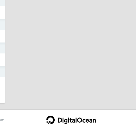
4
4
4
4
ge