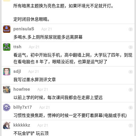
所有暗黑主题换为亮色主题，如果环境光不足就开灯。
定时闭目休息眼睛。
penisulaS
Apr 21
2
多喝水,多上厕所尿尿就能多远离屏幕
ttsh
Apr 21
3
看运气，初中开始玩手机，高中翻墙上网，大学玩了四年，到现
在看电脑也 8 年了，眼睛没近视，也算是运气好了
sdjl
Apr 21
4
我写过墨水屏测评文章
howfree
Apr 21
5
以前上学的时候，每次课间我都会在走廊上望远
billy7x17
Apr 21
6
习惯性变换焦距，愣神的时候一定不要盯着屏幕(电脑或手机)
kkkkkkz
Apr 21
7
不玩金铲铲 玩云顶