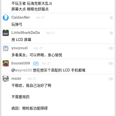
不玩王者 玩海克斯大乱斗
屏幕大点 眼睛也舒服点
CaidaoNet
Apr 21
8
玩弹弓
LittleSharkDaDa
Apr 21
9
用 LCD 屏幕
youyouzi
Apr 21
10
多看美女，可以养眼，身心愉悦
bouts0309
Apr 21
OP
11
@
wayne233
想在想买个高配的 LCD 手机都难
resist
Apr 21
12
干眼症，我自己治好了啊
不需要用药
病因：眼睑板功能障碍