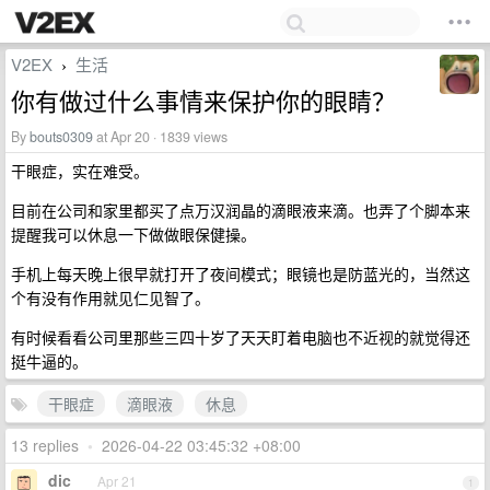
V2EX
生活
›
你有做过什么事情来保护你的眼睛？
By
bouts0309
at Apr 20 · 1839 views
干眼症，实在难受。
目前在公司和家里都买了点万汉润晶的滴眼液来滴。也弄了个脚本来
提醒我可以休息一下做做眼保健操。
手机上每天晚上很早就打开了夜间模式；眼镜也是防蓝光的，当然这
个有没有作用就见仁见智了。
有时候看看公司里那些三四十岁了天天盯着电脑也不近视的就觉得还
挺牛逼的。
干眼症
滴眼液
休息
13 replies
•
2026-04-22 03:45:32 +08:00
dic
Apr 21
1