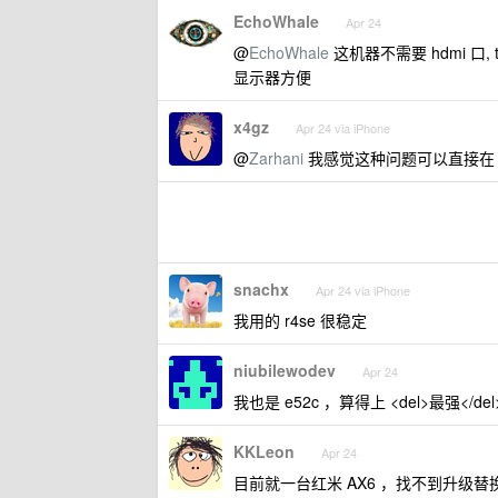
EchoWhale
Apr 24
@
EchoWhale
这机器不需要 hdmi 口,
显示器方便
x4gz
Apr 24 via iPhone
@
Zarhani
我感觉这种问题可以直接在 NA
snachx
Apr 24 via iPhone
我用的 r4se 很稳定
niubilewodev
Apr 24
我也是 e52c ，算得上 <del>最强</de
KKLeon
Apr 24
目前就一台红米 AX6 ，找不到升级替