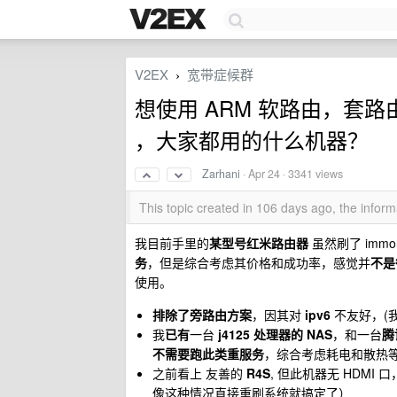
V2EX
宽带症候群
›
想使用 ARM 软路由，套路
，大家都用的什么机器？
Zarhani
·
Apr 24
· 3341 views
This topic created in 106 days ago, the info
我目前手里的
某型号红米路由器
虽然刷了 immo
务
，但是综合考虑其价格和成功率，感觉并
不是
使用。
排除了旁路由方案
，因其对
ipv6
不友好，(我有
我
已有
一台
j4125 处理器的 NAS
，和一台
腾
不需要跑此类重服务
，综合考虑耗电和散热
之前看上 友善的
R4S
, 但此机器无 HDM
像这种情况直接重刷系统就搞定了）