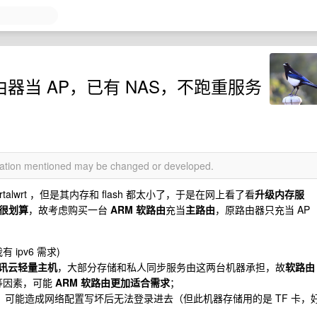
由器当 AP，已有 NAS，不跑重服务
rmation mentioned may be changed or developed.
rtalwrt ，但是其内存和 flash 都太小了，于是在网上看了看
升级内存服
很划算
，故考虑购买一台
ARM 软路由
充当
主路由
，原路由器只充当 AP
 ipv6 需求)
讯云轻量主机
，大部分存储和私人同步服务由这两台机器承担，故
软路由
等因素，可能
ARM 软路由更加适合需求
；
I 口，可能造成网络配置写坏后无法登录进去（但此机器存储用的是 TF 卡，