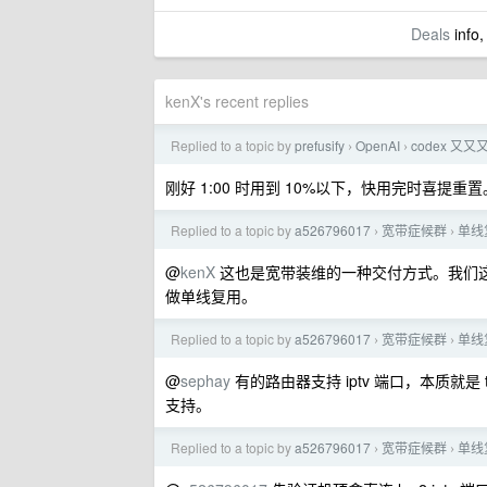
Deals
info,
kenX's recent replies
Replied to a topic by
prefusify
OpenAI
codex 又
›
›
刚好 1:00 时用到 10%以下，快用完时喜提重置
Replied to a topic by
a526796017
宽带症候群
单线
›
›
@
kenX
这也是宽带装维的一种交付方式。我们这边的
做单线复用。
Replied to a topic by
a526796017
宽带症候群
单线
›
›
@
sephay
有的路由器支持 iptv 端口，本质就是 tag
支持。
Replied to a topic by
a526796017
宽带症候群
单线
›
›