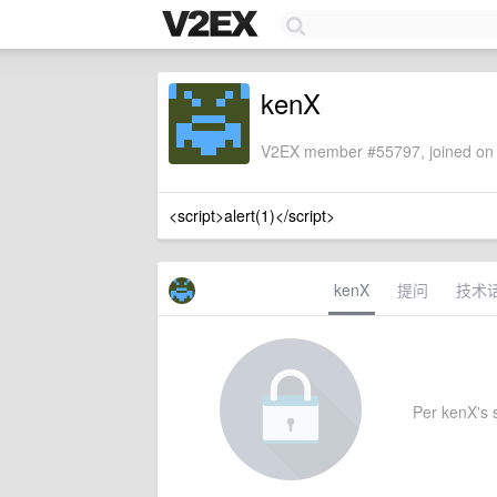
kenX
V2EX member #55797, joined on 
<script>alert(1)</script>
kenX
提问
技术
Per kenX's s