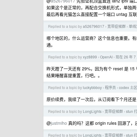
@
a526796017
先验证机顶盒直连 lan2 ip
如果这个是正常的，再配合交换机形式，单独两个接口
最后再看光猫怎么直接配置一个端口 untag 互联网+t
Replied to a topic by
a526796017
宽带症候群
单线
›
›
哪个地区的，什么运营商？这个信息也重要。有的
通。
Replied to a topic by
xyz8899
OpenAI
现在 26 年 
›
›
昨天蹬了一天还有 29%，因为有个 reset 是
结果睡醒喜提重置，行吧。。
Replied to a topic by
luckybbboy
程序员
codex 土
›
›
原价续费，我续了一次后，从订阅看下个月还是 49
Replied to a topic by
LongLights
宽带症候群
stun
›
›
@
justmiho
真的吗？这都 origin rules 回源
Replied to a topic by
LongLights
宽带症候群
stun
›
›