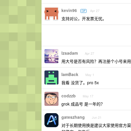
kevin96
Apr 27
OP
支持对公，开发票无忧。
lzsadam
Apr 27
用大号是否有风险？再注册个小号来用
IamBack
May 1
我看 没货了。pro 5x
codzzb
May 17
grok 成品号 是一年的？
gateszhang
Jun 21
对于长期使用换是建议大家使用官方渠道。大家