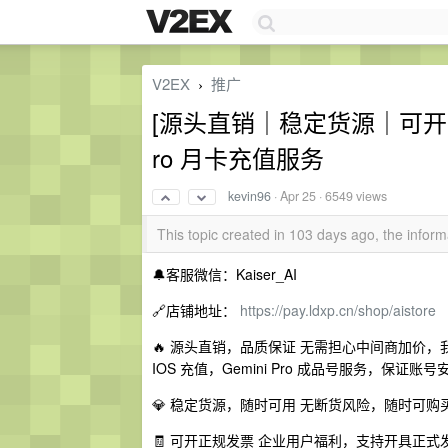
V2EX
推广
›
[源头直销｜稳定货源｜可开票] GPT 
ro 月卡充值服务
kevin96
·
Apr 25
· 6549 views
This topic created in 103 days ago, the info
🔔客服微信：Kaiser_AI
🔗店铺地址：
https://pay.ldxp.cn/shop/aistore
🔥 源头直销，品质保证 无需担心中间商加价，我们直接提供
IOS 充值，Gemini Pro 成品号服务，保证
💎 稳定货源，随时可用 无断货风险，随时可
🧾 可开正规发票 企业用户福利，支持开具正