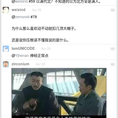
@
weixind
#59 以满代北？不知道的以为北方全是满人。
weixind
Apr 29
80
@
zerovoid
#78
为什么那么喜欢动不动就扣几顶大帽子。
还是说你压根读不懂我说的是什么。
IamUNICODE
Apr 29
81
@
Yjhenan
神经正常点
zirconium
Apr 29
82