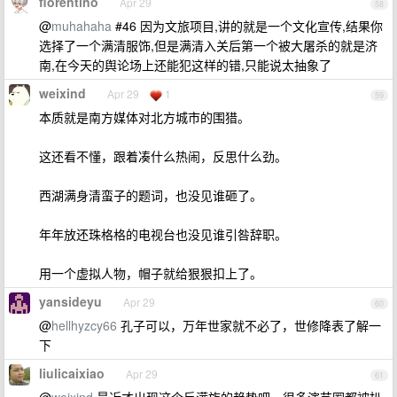
florentino
Apr 29
58
@
muhahaha
#46 因为文旅项目,讲的就是一个文化宣传,结果你
选择了一个满清服饰,但是满清入关后第一个被大屠杀的就是济
南,在今天的舆论场上还能犯这样的错,只能说太抽象了
weixind
Apr 29
1
59
本质就是南方媒体对北方城市的围猎。
这还看不懂，跟着凑什么热闹，反思什么劲。
西湖满身清蛮子的题词，也没见谁砸了。
年年放还珠格格的电视台也没见谁引咎辞职。
用一个虚拟人物，帽子就给狠狠扣上了。
yansideyu
Apr 29
60
@
hellhyzcy66
孔子可以，万年世家就不必了，世修降表了解一
下
liulicaixiao
Apr 29
61