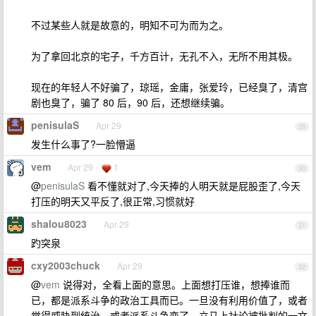
不过某些人就是故意的，明知不可为而为之。
为了拿回北京的宅子，千方百计，无孔不入，无所不用其极。
现在的年轻人不好骗了，琼瑶，金庸，张爱玲，已经臭了，清宫
剧也臭了，骗了 80 后，90 后，还想继续骗。
penisulaS
Apr 29
29
发生什么事了?一脸懵逼
vem
Apr 29
1
30
@
penisulaS
看不懂就对了,今天捧的人明天就是屁股歪了,今天
打压的明天又平反了,很正常,习惯就好
shalou8023
Apr 29
31
趵突泉
cxy2003chuck
Apr 29
32
@
vem
说得对，全看上面的意思。上面想打压谁，想捧谁而
已，都是派系斗争的政治工具而已。一旦没有利用价值了，或者
觉得威胁到统治，或者派系斗争变了，立马上社论被批判的一文