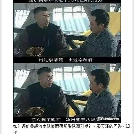
如何评价鲁超济南队夏雨荷啦啦队遭群嘲？ - 秦天泽的回答 - 知
乎