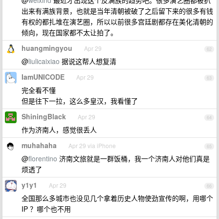
@
weixind
最近才出现这个反满族的趋势吧。很多演艺圈都被扒
出来有满族背景，也就是当年清朝被破了之后留下来的很多有钱
有权的都扎堆在演艺圈，所以以前很多宫廷剧都存在美化清朝的
倾向，现在国家都不太让拍了。
huangmingyou
Apr 29
62
@
liulicaixiao
据说这帮人想复清
IamUNICODE
Apr 29
63
完全看不懂
但是往下一拉，这么多皇汉，我看懂了
ShiningBlack
Apr 29
64
作为济南人，感觉很丢人
muhahaha
Apr 29 via iPhone
65
@
florentino
济南文旅就是一群饭桶，我一个济南人对他们真是
烦透了
y1y1
Apr 29
66
全国那么多城市也没见几个拿着历史人物使劲宣传的啊，用哪个
IP ？哪个也不用