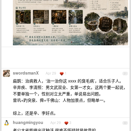
swordsmanX
Apr 29
1
21
扁鹊：治病救人，‘治一治你这 xxxx 的臭毛病’，适合乐子人。
辛弃疾、李清照：男文武双全、女第一才女。这两个要一起说，
不要单独一个，性别对立太严重，单说易出问题。
曾巩+趵突泉、舜+千佛山：人物加景点，但略单一。
综上，还是辛、李好点。
huangmingyou
Apr 29
3
22
考公大省能搞出这种活,很难不怀疑就是故意的.