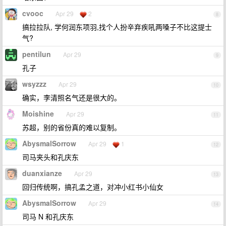
cvooc
Apr 29
2
8
搞拉拉队, 学何润东项羽,找个人扮辛弃疾吼两嗓子不比这提士
气?
pentilun
Apr 29
9
孔子
wsyzzz
Apr 29
10
确实，李清照名气还是很大的。
Moishine
Apr 29
11
苏超，别的省份真的难以复制。
AbysmalSorrow
Apr 29
1
12
司马夹头和孔庆东
duanxianze
Apr 29
13
回归传统啊，搞孔孟之道，对冲小红书小仙女
AbysmalSorrow
Apr 29
14
司马 N 和孔庆东