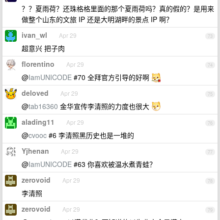
？？夏雨荷？还珠格格里面的那个夏雨荷吗？真的假的？是用来
做整个山东的文旅 IP 还是大明湖畔的景点 IP 啊？
ivan_wl
Apr 29
73
超意兴 把子肉
florentino
Apr 29
74
@
IamUNICODE
#70 全拜官方引导的好啊
deloved
Apr 29
75
@
tab16360
金华宣传李清照的力度也很大
alading11
Apr 29
76
@
cvooc
#6 李清照黑历史也是一堆的
Yjhenan
Apr 29
77
@
IamUNICODE
#63 你喜欢被温水煮青蛙？
zerovoid
Apr 29
78
李清照
zerovoid
Apr 29
79