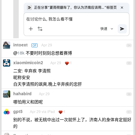
intoext
Apr 29
OP
54
@
18k
不要时时刻刻总想着赛博
xiaomimicoin2
Apr 29
1
55
二安: 辛弃疾 李清照
昵称安安
白天李清照的飒爽,晚上辛弃疾的忠肝
hahabird
Apr 29
56
哪怕用义和团呢
gpt5
Apr 29 via iPad
1
57
别的不说，被无桃中出过一次就怀上了，济南人的身体肯定挺好
的