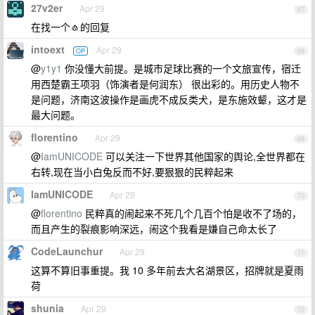
27v2er
Apr 29
67
在找一个🧄的回复
intoext
Apr 29
OP
68
@
y1y1
你没懂大前提。是城市足球比赛的一个文旅宣传，宿迁
用西楚霸王项羽（饰演者是何润东） 很出彩的。用历史人物不
是问题，济南这波操作是画虎不成反类犬，是东施效颦，这才是
最大问题。
florentino
Apr 29
69
@
IamUNICODE
可以关注一下世界其他国家的舆论,全世界都在
右转,现在当小白兔反而不好,要狠狠的民粹起来
IamUNICODE
Apr 29
70
@
florentino
民粹真的闹起来不死几个几百个怕是收不了场的，
而且产生的裂痕影响深远，闹这个我看是嫌自己命太长了
CodeLaunchur
Apr 29
71
这算不算旧事重提。我 10 多年前去大名湖景区，招牌就是夏雨
荷
shunia
Apr 29
72