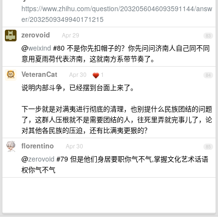
https://www.zhihu.com/question/2032056046093591144/answ
er/2032509349940171215
zerovoid
Apr 29
83
@
weixind
#80 不是你先扣帽子的？你先问问济南人自己同不同
意用夏雨荷代表济南，这就南方系带节奏了。
VeteranCat
Apr 30
1
84
说明内部斗争，已经摆到台面上来了。
下一步就是对满夷进行彻底的清理，也别提什么民族团结的问题
了，这群人压根就不是需要团结的人，往死里弄就完事儿了，论
对其他各民族的压迫，还有比满夷更狠的？
florentino
Apr 30
85
@
zerovoid
#79 但是他们身居要职你气不气,掌握文化艺术话语
权你气不气