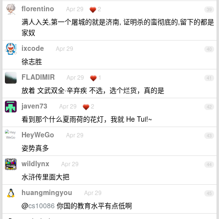
florentino
Apr 29
2
39
满人入关,第一个屠城的就是济南, 证明杀的蛮彻底的,留下的都是
家奴
ixcode
Apr 29
40
徐志胜
FLADIMIR
Apr 29
1
41
放着 文武双全·辛弃疾 不选，选个烂货，真的是
javen73
Apr 29
2
42
看到那个什么夏雨荷的花灯，我就 He Tui!~
HeyWeGo
Apr 29
43
姿势真多
wildlynx
Apr 29
44
水浒传里面大把
huangmingyou
Apr 29
45
@
cs10086
你国的教育水平有点低啊