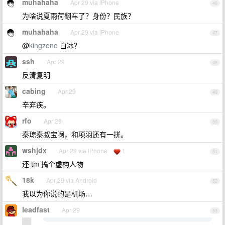
muhahaha
Apr 29 via iPhone
46
为啥说夏雨荷翻车了？身份？民族？
muhahaha
Apr 29 via iPhone
47
@
kingzeno
白冰？
ssh
Apr 29
48
反清复明
cabing
Apr 29
49
辛弃疾。
rfo
Apr 29
50
秦琼秦叔宝啊，和项羽还有一拼。
wshjdx
Apr 29 via iPhone
1
51
还 tm 搞个虚构人物
18k
Apr 29 via Android
52
我以为你说的是机场…
leadfast
Apr 29
53