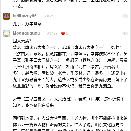
不值。
hellhyzcy66
Apr 29
33
孔子，万年世家
Mogugugugu
Apr 29
2
34
国人素质？
曾巩（唐宋八大家之一），苏辙（唐宋八大家之一），张养浩
（济南人，墓地，纪念馆都在），李清照，辛弃疾就不说了，闵
子骞（孔子四大门徒之一），鲍叔牙（管鲍之交），扁鹊，曹操
（曾任济南国相），房玄龄，杜甫（海右此亭古，济南名士
多），赵孟頫，蒲松龄，老舍，季羡林，还有很多，上述是出在
九年义务教育里面的人，这些人或多或少都在济南历史上留下了
浓墨重彩的一笔，你若说你不认识，我只当你是九漏鱼。
舜帝（三皇五帝之一，人文始祖），秦琼（门神） 这你还说不
知道，我怀疑你在反串。
回归到本题，在考公大省里面，上述人物，哪个不能能拉出来给
你论证一篇该人物和济南的关系。往大了说，山东文化历史深
厚，既然是鲁超开幕式，你把山东十六地市的哪个人物拉过来