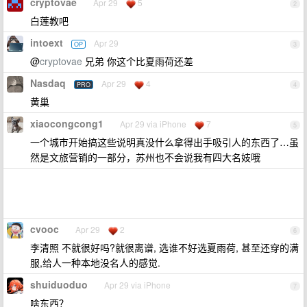
cryptovae
Apr 29
5
2
白莲教吧
intoext
Apr 29
OP
3
@
cryptovae
兄弟 你这个比夏雨荷还差
Nasdaq
Apr 29
4
PRO
4
黄巢
xiaocongcong1
Apr 29 via iPhone
7
5
一个城市开始搞这些说明真没什么拿得出手吸引人的东西了…虽
然是文旅营销的一部分，苏州也不会说我有四大名妓哦
cvooc
Apr 29
2
6
李清照 不就很好吗?就很离谱, 选谁不好选夏雨荷, 甚至还穿的满
服,给人一种本地没名人的感觉.
shuiduoduo
Apr 29 via iPhone
7
啥东西？