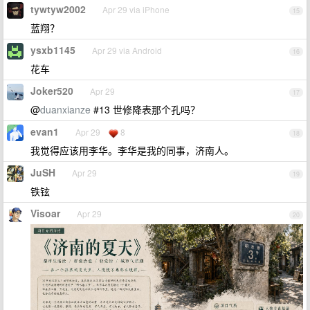
tywtyw2002
Apr 29 via iPhone
15
蓝翔？
ysxb1145
Apr 29 via Android
16
花车
Joker520
Apr 29
17
@
duanxianze
#13 世修降表那个孔吗？
evan1
Apr 29
8
18
我觉得应该用李华。李华是我的同事，济南人。
JuSH
Apr 29
19
铁铉
Visoar
Apr 29
20