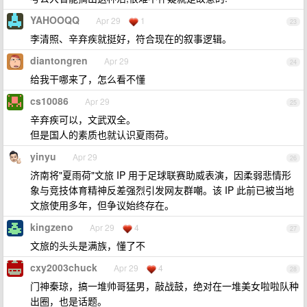
YAHOOQQ
Apr 29
1
23
李清照、辛弃疾就挺好，符合现在的叙事逻辑。
diantongren
Apr 29
24
给我干哪来了，怎么看不懂
cs10086
Apr 29
25
辛弃疾可以，文武双全。
但是国人的素质也就认识夏雨荷。
yinyu
Apr 29
26
济南将"夏雨荷"文旅 IP 用于足球联赛助威表演，因柔弱悲情形
象与竞技体育精神反差强烈引发网友群嘲。该 IP 此前已被当地
文旅使用多年，但争议始终存在。
kingzeno
Apr 29
4
27
文旅的头头是满族，懂了不
cxy2003chuck
Apr 29
4
28
门神秦琼，搞一堆帅哥猛男，敲战鼓，绝对在一堆美女啦啦队种
出圈，也是话题。