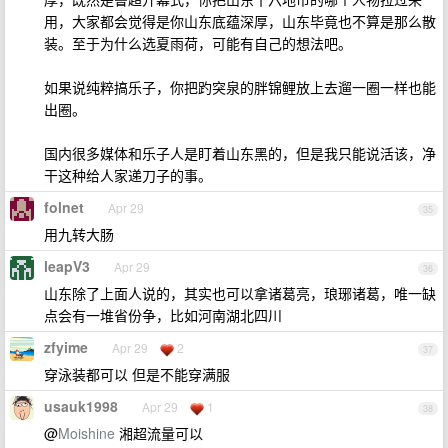
用，大家都会觉得是你山东底蕴深厚，山东毕竟也不算是那么散
装。至于为什么选夏雨荷，可能有自己的想法吧。
如果说纯粹搞乐子，你把趵突泉的胖锦鲤放上去遛一圈一样也能
出圈。
国内很多媒体和乐子人是盯着山东黑的，但是我只能说活该，净
干这种给人家递刀子的事。
folnet
Apr 29
35
用九转大肠
leapV3
Apr 29
36
山东除了上面人说的，其实也可以拿诸葛亮，琅琊诸葛，唯一缺
点会有一堆省份争，比如河南湖北四川
zfyime
Apr 29
2
37
穿泳装都可以 但是不能穿满服
usauk1998
Apr 29
1
38
@
Moishine
湘超流量可以