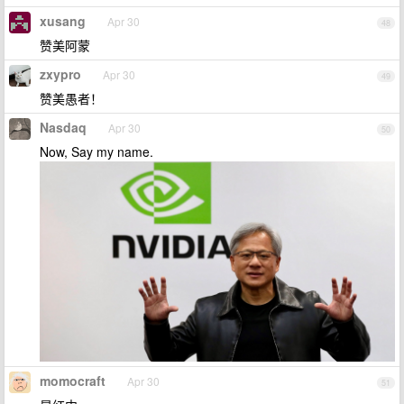
xusang
Apr 30
48
赞美阿蒙
zxypro
Apr 30
49
赞美愚者！
Nasdaq
Apr 30
50
Now, Say my name.
momocraft
Apr 30
51