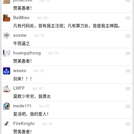
40
赞美愚者！
BaiMiao
Apr 30
41
凡有代码处，皆有我主注视；凡有算力处，皆是我主神国。
sosme
Apr 30
42
牛而逼之
huangqihong
Apr 30
43
赞美愚者！
wsseo
Apr 30
44
剑来！！！
LWFF
Apr 30
45
莫欺少年穷，我萧炎
mode171
Apr 30
46
复活吧，我的爱人！
FireKnight
Apr 30
47
赞美愚者！