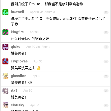
我刚升级了 Pro lite ，那我岂不是序列零候选🧐
huaweii
Apr 30 via Android
26
诡秘之主中后期拉胯，虎头蛇尾，chatGPT 看来也快要步后尘
了😁
kingfire
Apr 30
27
什么时候快进到宿命之环
qluke
Apr 30 via iPhone
28
赞美愚者！
cryptovae
Apr 30
29
赞美盥洗室之主
glasslion
Apr 30
30
赞美愚者！🧐
rtx3
Apr 30
31
赞美愚者！
clousky
Apr 30
32