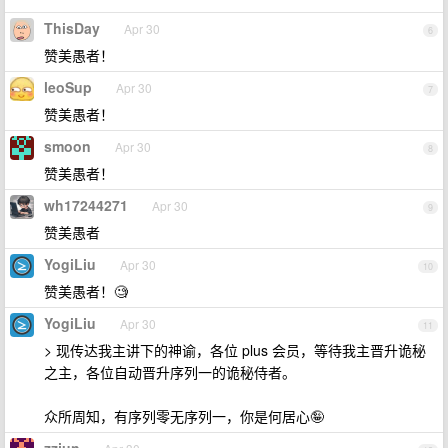
ThisDay
Apr 30
6
赞美愚者！
leoSup
Apr 30
7
赞美愚者！
smoon
Apr 30
8
赞美愚者！
wh17244271
Apr 30
9
赞美愚者
YogiLiu
Apr 30
10
赞美愚者！🧐
YogiLiu
Apr 30
11
> 现传达我主讲下的神谕，各位 plus 会员，等待我主晋升诡秘
之主，各位自动晋升序列一的诡秘侍者。
众所周知，有序列零无序列一，你是何居心🤪