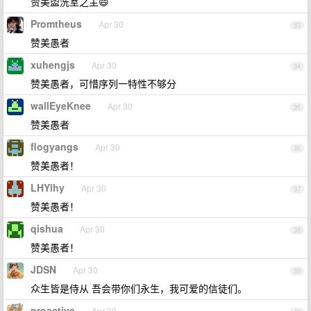
赞美盥洗室之主😄
Promtheus
Apr 30
33
赞美愚者
xuhengjs
Apr 30
34
赞美愚者，可惜序列一特性不够分
wallEyeKnee
Apr 30
35
赞美愚者
flogyangs
Apr 30
36
赞美愚者！
LHYlhy
Apr 30
37
赞美愚者！
qishua
Apr 30
38
赞美愚者！
JDSN
Apr 30
39
众生皆是侍从 吾会带你们永生，我可爱的信徒们。
proactive
Apr 30