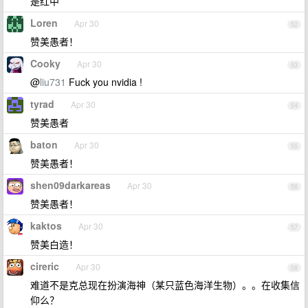
是红中
Loren
Apr 30
52
赞美愚者！
Cooky
Apr 30
53
@
liu731
Fuck you nvidia !
tyrad
Apr 30
54
赞美愚者
baton
Apr 30
55
赞美愚者！
shen09darkareas
Apr 30
56
赞美愚者！
kaktos
Apr 30
57
赞美白造！
cireric
Apr 30
58
难道不是克总现在扮演海神（某只蓝色海洋生物）。。在收集信
仰么？