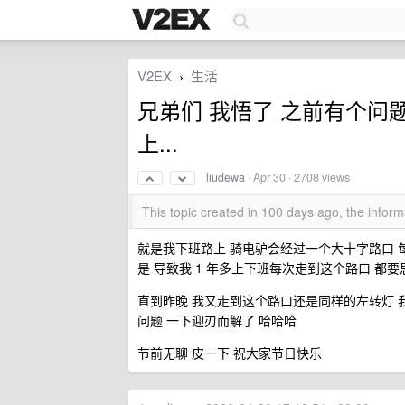
V2EX
生活
›
兄弟们 我悟了 之前有个问
上...
liudewa
·
Apr 30
· 2708 views
This topic created in 100 days ago, the info
就是我下班路上 骑电驴会经过一个大十字路口 
是 导致我 1 年多上下班每次走到这个路口 都
直到昨晚 我又走到这个路口还是同样的左转灯 
问题 一下迎刃而解了 哈哈哈
节前无聊 皮一下 祝大家节日快乐