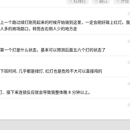
红绿灯
路口
开悟
上一个路过绿灯刚亮起来的时候开始骑到这里，一定会刚好碰上红灯。我
人多的商场路口，转而去右侧人少的地方走
第一个灯是什么状态，基本可以预测后面五六个灯的状态了
班时间, 几乎都是绿灯, 红灯也是危险不大可以直接闯的
绿灯、接下来连锁反应就会导致我整体晚 8 分钟以上。