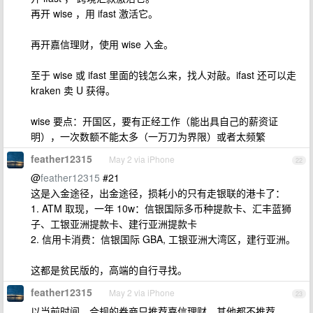
再开 wise ，用 ifast 激活它。
再开嘉信理财，使用 wise 入金。
至于 wise 或 ifast 里面的钱怎么来，找人对敲。ifast 还可以走
kraken 卖 U 获得。
wise 要点：开国区，要有正经工作（能出具自己的薪资证
明），一次数额不能太多（一万刀为界限）或者太频繁
feather12315
May 2 via iPhone
22
@
feather12315
#21
这是入金途径，出金途径，损耗小的只有走银联的港卡了：
1. ATM 取现，一年 10w：信银国际多币种提款卡、汇丰蓝狮
子、工银亚洲提款卡、建行亚洲提款卡
2. 信用卡消费：信银国际 GBA, 工银亚洲大湾区，建行亚洲。
这都是贫民版的，高端的自行寻找。
feather12315
May 2 via iPhone
23
以当前时间，合规的券商只推荐嘉信理财，其他都不推荐。