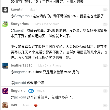
50 定存 渣打，15 个工作日可搞定，不用人肉去
kuentin
May 4
30
@
Sawyerhou
这些场内的，动不动溢价 2%，我靠这也太狠了
Sawyerhou
May 4 via Android
31
@
kuentin
溢价确实高，2%都算少的，没办法，毕竟场外限额基
本买不到，都来场内买，溢价就上去了。
不过如果真看好美股还是可以买的，大盘越涨溢价越高，现在不
买再涨几天 2 个点溢价都买不到了。当然如果愿意等几个月，也
许后面大盘跌了可以折价买到也有可能。
feather12315
May 5 via iPhone
32
@
fingerxie
#27 ifast 只是用来激活 wise 用的
@
jackcdd
#28 半个呗
fingerxie
May 5
OP
33
@
jackcdd
这个还算简单，我刚刚办完了。
ibkr
May 5
1
34