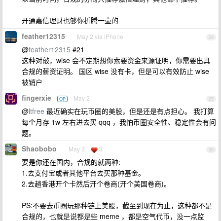
开通嘉信理财也够你折腾一壶的
feather12315
May 2 via iPhone
24
@
feather12315
#21
这种对敲，wise 会不定期想你索要资金来源证明，你需要出具
合规的薪资证明。 国区 wise 没有卡，但是可以有效防止 wise
被销户
fingerxie
May 2
OP
25
@
ltfree
最近确实在玩币圈的美股，但是还是有点担心。 我打算
每个月存 1w 左右进去买 qqq ，我怕币圈安全性、稳定性会有问
题。
Shaobobo
May 3
3
26
要是你还在国内，合规的就两种:
1.去支付宝或者其他平台去买那种基金。
2.去趟香港开个卡然后开个卷商(开个美国卷商)。
PS:不要去币圈玩那种链上美股，截至到现在为止，这种都不是
合规的，也就是说都是些 meme ，都是空气代币，没一点监