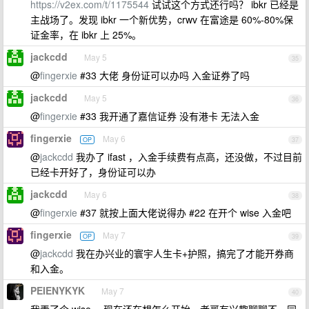
https://v2ex.com/t/1175544
试试这个方式还行吗？ ibkr 已经是
主战场了。发现 ibkr 一个新优势，crwv 在富途是 60%-80%保
证金率，在 ibkr 上 25%。
jackcdd
May 5
35
@
fingerxie
#33 大佬 身份证可以办吗 入金证券了吗
jackcdd
May 5
36
@
fingerxie
#33 我开通了嘉信证券 没有港卡 无法入金
fingerxie
May 6
OP
37
@
jackcdd
我办了 ifast ，入金手续费有点高，还没做，不过目前
已经卡开好了，身份证可以办
jackcdd
May 6
38
@
fingerxie
#37 就按上面大佬说得办 #22 在开个 wise 入金吧
fingerxie
May 7
OP
39
@
jackcdd
我在办兴业的寰宇人生卡+护照，搞完了才能开券商
和入金。
PEIENYKYK
May 7
40