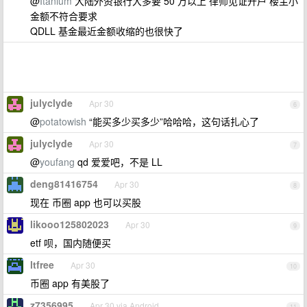
@
Itanium
大陆外资银行大多要 50 万以上 律师见证开户 楼主小
金额不符合要求
QDLL 基金最近金额收缩的也很快了
julyclyde
Apr 30
6
@
potatowish
“能买多少买多少”哈哈哈，这句话扎心了
julyclyde
Apr 30
7
@
youfang
qd 爱爱吧，不是 LL
deng81416754
Apr 30
8
现在 币圈 app 也可以买股
likooo125802023
Apr 30
9
etf 呗，国内随便买
ltfree
Apr 30
10
币圈 app 有美股了
z7356995
Apr 30 via Android
11