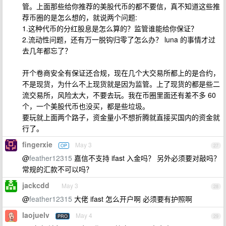
管。上面那些给你推荐的美股代币的都不要信，真不知道这些推
荐币圈的是怎么想的，就说两个问题:
1.这种代币的分红股息是怎么算的？监管谁能给你保证？
2.流动性问题，还有万一脱钩归零了怎么办？ luna 的事情才过
去几年都忘了？
开个卷商安全有保证还合规，现在几个大交易所都上的是合约，
不是现货，为什么不上现货就是因为监管。上了现货的都是些二
流交易所，风险太大，不要去玩。我在币圈里面还有差不多 60
个，一个美股代币也没买，都是些垃圾。
要玩就上面两个路子，资金量小不想折腾就直接买国内的资金就
行了。
fingerxie
May 3
OP
27
@
feather12315
嘉信不支持 ifast 入金吗？ 另外必须要对敲吗？
常规的汇款不可以吗？
jackcdd
May 3
28
@
feather12315
大佬 ifast 怎么开户啊 必须要有护照啊
laojuelv
May 4
PRO
29