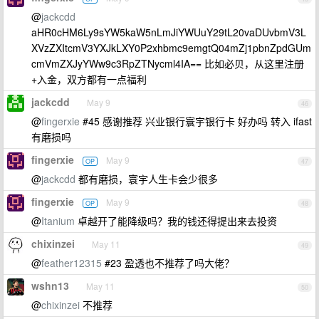
@
jackcdd
aHR0cHM6Ly9sYW5kaW5nLmJiYWUuY29tL20vaDUvbmV3L
XVzZXItcmV3YXJkLXY0P2xhbmc9emgtQ04mZj1pbnZpdGUm
cmVmZXJyYWw9c3RpZTNycml4IA== 比如必贝，从这里注册
+入金，双方都有一点福利
jackcdd
May 9
46
@
fingerxie
#45 感谢推荐 兴业银行寰宇银行卡 好办吗 转入 ifast
有磨损吗
fingerxie
May 9
OP
47
@
jackcdd
都有磨损，寰宇人生卡会少很多
fingerxie
May 9
OP
48
@
Itanium
卓越开了能降级吗？我的钱还得提出来去投资
chixinzei
May 11
49
@
feather12315
#23 盈透也不推荐了吗大佬？
wshn13
May 11
50
@
chixinzei
不推荐