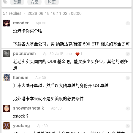
美股
方案
购汇
54 replies
•
2026-06-18 16:11:02 +08:00
rccoder
Apr 30
1
没港卡你买个啥
下载各大基金公司，买 纳斯达克/标普 500 ETF 相关的基金即可
potatowish
Apr 30 via iPhone
1
2
老老实实买国内的 QDII 基金吧，能买多少买多少，其他的别多
想
Itanium
Apr 30
3
汇丰大陆开卓越，然后以大陆卓越的身份开 US 卓越
另外港卡本来就不是买美股的必要条件
showmethetalk
Apr 30
4
xstock ?
youfang
Apr 30
5