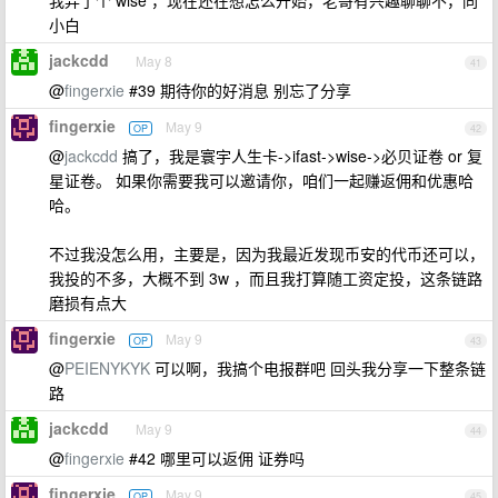
我弄了个 wise ，现在还在想怎么开始，老哥有兴趣聊聊不，同
小白
jackcdd
May 8
41
@
fingerxie
#39 期待你的好消息 别忘了分享
fingerxie
May 9
OP
42
@
jackcdd
搞了，我是寰宇人生卡->ifast->wise->必贝证卷 or 复
星证卷。 如果你需要我可以邀请你，咱们一起赚返佣和优惠哈
哈。
不过我没怎么用，主要是，因为我最近发现币安的代币还可以，
我投的不多，大概不到 3w ，而且我打算随工资定投，这条链路
磨损有点大
fingerxie
May 9
OP
43
@
PEIENYKYK
可以啊，我搞个电报群吧 回头我分享一下整条链
路
jackcdd
May 9
44
@
fingerxie
#42 哪里可以返佣 证券吗
fingerxie
May 9
OP
45