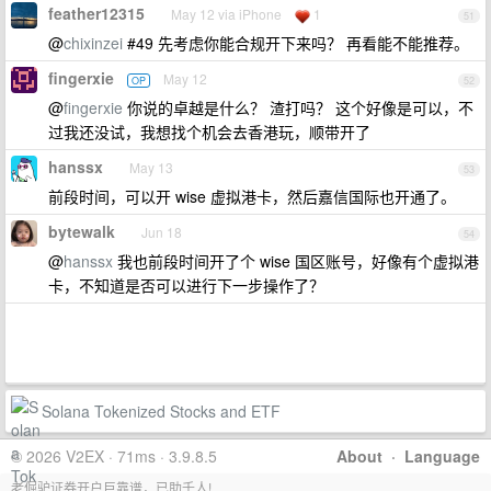
feather12315
May 12 via iPhone
1
51
@
chixinzei
#49 先考虑你能合规开下来吗？ 再看能不能推荐。
fingerxie
May 12
OP
52
@
fingerxie
你说的卓越是什么？ 渣打吗？ 这个好像是可以，不
过我还没试，我想找个机会去香港玩，顺带开了
hanssx
May 13
53
前段时间，可以开 wise 虚拟港卡，然后嘉信国际也开通了。
bytewalk
Jun 18
54
@
hanssx
我也前段时间开了个 wise 国区账号，好像有个虚拟港
卡，不知道是否可以进行下一步操作了？
Solana Tokenized Stocks and ETF
© 2026 V2EX · 71ms · 3.9.8.5
About
·
Language
老倔驴证券开户巨靠谱，已助千人!