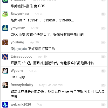
华美银行+嘉信 免 CRS
Sawyerhou
Apr 30
12
场内 etf ？ 159941 、513650 、513400...
ymy3232
Apr 30
13
OKX 币安 应该也快能买了，好像只有那些热门的
youfang
Apr 30
14
@
julyclyde
不好意思打错了哈
Ericcccccccc
Apr 30
15
直接买 eft 吧，而且普通投资者，你也很难长期跑赢标普
Wyearn
Apr 30
16
OKX 可以
freestylerluffy
May 1 via Android
17
致富证券说是还能办理、身份证办 wise 有个虚拟港卡 可以入金
应该
webank2026
May 1
18