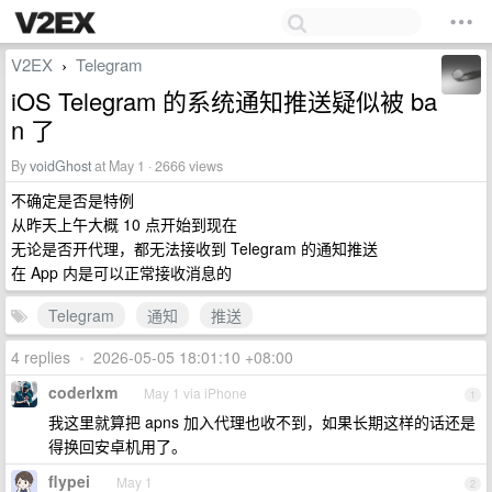
V2EX
Telegram
›
iOS Telegram 的系统通知推送疑似被 ba
n 了
By
voidGhost
at May 1 · 2666 views
不确定是否是特例
从昨天上午大概 10 点开始到现在
无论是否开代理，都无法接收到 Telegram 的通知推送
在 App 内是可以正常接收消息的
Telegram
通知
推送
4 replies
•
2026-05-05 18:01:10 +08:00
coderlxm
May 1 via iPhone
1
我这里就算把 apns 加入代理也收不到，如果长期这样的话还是
得换回安卓机用了。
flypei
May 1
2