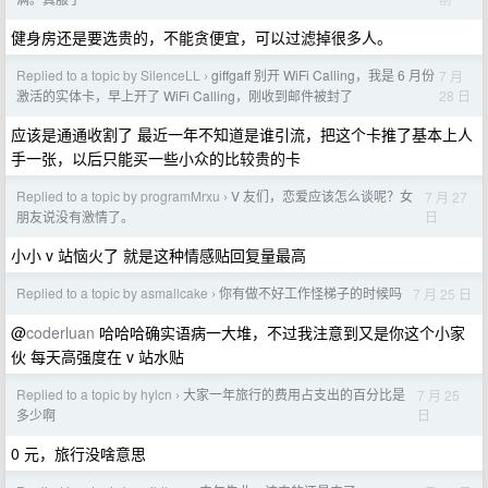
健身房还是要选贵的，不能贪便宜，可以过滤掉很多人。
Replied to a topic by SilenceLL
giffgaff 别开 WiFi Calling，我是 6 月份
7 月
›
28 日
激活的实体卡，早上开了 WiFi Calling，刚收到邮件被封了
应该是通通收割了 最近一年不知道是谁引流，把这个卡推了基本上人
手一张，以后只能买一些小众的比较贵的卡
Replied to a topic by programMrxu
V 友们，恋爱应该怎么谈呢？女
7 月 27
›
日
朋友说没有激情了。
小小 v 站恼火了 就是这种情感贴回复量最高
Replied to a topic by asmallcake
你有做不好工作怪梯子的时候吗
7 月 25 日
›
@
coderluan
哈哈哈确实语病一大堆，不过我注意到又是你这个小家
伙 每天高强度在 v 站水贴
Replied to a topic by hylcn
大家一年旅行的费用占支出的百分比是
7 月 25
›
日
多少啊
0 元，旅行没啥意思