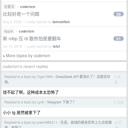
无要点
•
coderlxm
比较好奇一个问题
38
Aug 3, 2022 • Lastly replied by
Iamnotfish
Apple
•
coderlxm
新 mbp 压 i9 散热怕是要翻车
51
Jul 16, 2018 • Lastly replied by
lxfxf
More topics by coderlxm
»
coderlxm's recent replies
Replied to a topic by Tiger1994
DeepSeek API 要涨价了！且蹬且珍
3 天
›
前
惜。
烧不起了啊，这种成本太恐怖了
Replied to a topic by Lyv5
Telegram 下架了？
5 天前
›
小小 tg 居然被拿下了
Replied to a topic by erwin985211
无语，县城的健身房早上九点就爆
8 天
›
前
满。真服了