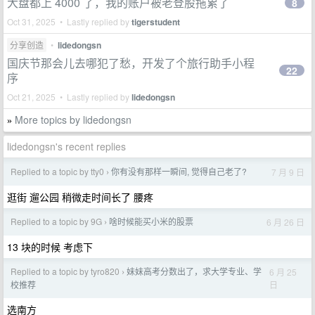
大盘都上 4000 了，我的账户被老登股拖累了
8
Oct 31, 2025 • Lastly replied by
tigerstudent
分享创造
•
lidedongsn
国庆节那会儿去哪犯了愁，开发了个旅行助手小程
22
序
Oct 21, 2025 • Lastly replied by
lidedongsn
More topics by lidedongsn
»
lidedongsn's recent replies
Replied to a topic by tty0
你有没有那样一瞬间, 觉得自己老了?
7 月 9 日
›
逛街 遛公园 稍微走时间长了 腰疼
Replied to a topic by 9G
啥时候能买小米的股票
6 月 26 日
›
13 块的时候 考虑下
Replied to a topic by tyro820
妹妹高考分数出了，求大学专业、学
6 月 25
›
日
校推荐
选南方