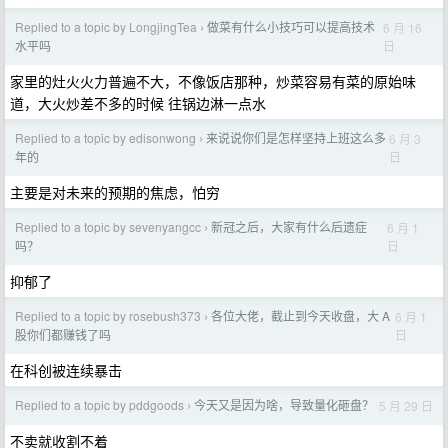
Replied to a topic by LongjingTea
做菜有什么小技巧可以提高技术
6 月 16
›
日
水平吗
家里的灶火火力普遍不大，不像饭店那种，炒菜容易有菜的原始味
道，大火炒差不多的时候 往锅边淋一点水
Replied to a topic by edisonwong
来说说你们是怎样坚持上班这么多
6 月 3
›
日
年的
主要是对未来的预期的焦虑，怕穷
Replied to a topic by sevenyangcc
新冠之后，大家有什么后遗症
6 月 1
›
日
吗？
抑郁了
Replied to a topic by rosebush373
各位大佬，截止到今天收盘，大 A
6 月 1
›
日
股你们都赚钱了吗
在科创被连续暴击
Replied to a topic by pddgoods
今天又是因为啥，导致量化砸盘？
5 月 29 日
›
不卖就收割不着