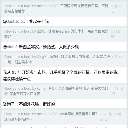
Replied to a topic by rosebush373
百万医疗现在还值得买吗，买过
5 月 18
›
日
的朋友给推荐一下
@
JustDoDOIt
看起来不错
Replied to a topic by 228ly
注册 telegram 的实体卡，用那个国家比
3 月 8
›
日
较好
@
niubi8
新西兰哪家，请指点，大概多少钱
Replied to a topic by QingXuJiaZhi
对 A 股最大的误解： A 股是垃圾
1 月 11
›
日
市场、割韭菜市场
我从 95 年开始参与市场，几乎见证了全部的行情，可以负责的说，
建议你谨慎一点
Replied to a topic by kome
看到不少人都说打视频电话, 都是怎么打
1 月 10
›
日
的, 完全不清楚入口在哪
咨询了，不额外花钱，挺好的
Replied to a topic by rosebush373
dmit 家的服务器怎么样？
2025 年 12 月
›
29 日
还有更好的推荐吗