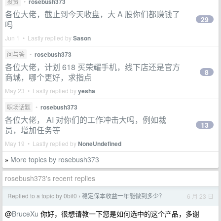
投资
•
rosebush373
各位大佬，截止到今天收盘，大 A 股你们都赚钱了
29
吗
Jun 1 • Lastly replied by
Sason
问与答
•
rosebush373
各位大佬，计划 618 买荣耀手机，线下店还是官方
8
商城，哪个更好，求指点
May 23 • Lastly replied by
yesha
职场话题
•
rosebush373
各位大佬， AI 对你们的工作冲击大吗，例如裁
13
员，增加任务等
May 19 • Lastly replied by
NoneUndefined
More topics by rosebush373
»
rosebush373's recent replies
Replied to a topic by 0bit0
稳定保本收益一年能做到多少？
6 月 23 日
›
@
BruceXu
你好，很想请教一下您是如何选中的这个产品，多谢