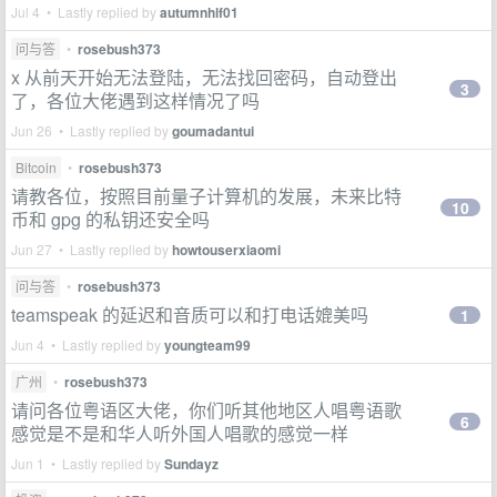
Jul 4 • Lastly replied by
autumnhlf01
问与答
•
rosebush373
x 从前天开始无法登陆，无法找回密码，自动登出
3
了，各位大佬遇到这样情况了吗
Jun 26 • Lastly replied by
goumadantui
Bitcoin
•
rosebush373
请教各位，按照目前量子计算机的发展，未来比特
10
币和 gpg 的私钥还安全吗
Jun 27 • Lastly replied by
howtouserxiaomi
问与答
•
rosebush373
teamspeak 的延迟和音质可以和打电话媲美吗
1
Jun 4 • Lastly replied by
youngteam99
广州
•
rosebush373
请问各位粤语区大佬，你们听其他地区人唱粤语歌
6
感觉是不是和华人听外国人唱歌的感觉一样
Jun 1 • Lastly replied by
Sundayz