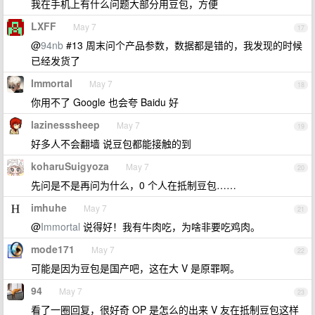
我在手机上有什么问题大部分用豆包，方便
LXFF
May 7
17
@
94nb
#13 周末问个产品参数，数据都是错的，我发现的时候
已经发货了
Immortal
May 7
18
你用不了 Google 也会夸 Baidu 好
lazinesssheep
May 7
19
好多人不会翻墙 说豆包都能接触的到
koharuSuigyoza
May 7
20
先问是不是再问为什么，0 个人在抵制豆包……
imhuhe
May 7
21
@
Immortal
说得好！我有牛肉吃，为啥非要吃鸡肉。
mode171
May 7
22
可能是因为豆包是国产吧，这在大 V 是原罪啊。
94
May 7
23
看了一圈回复，很好奇 OP 是怎么的出来 V 友在抵制豆包这样