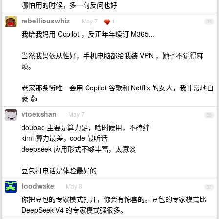
哪怕用的时候，多一句反问也好
rebelliouswhiz
May 7
1
35
我给我妈用 Copilot ，反正年年续订 M365...
当然我妈依从性好，手机电脑都给我装 VPN ，她也不觉得麻
烦。
老家那条街唯一会用 Copilot 谷歌和 Netflix 的女人，我非常地自
豪 👍
vtoexshan
May 7
36
doubao 主要是算力足，啥时候用，不磕绊
kimi 算力最差，code 最听话
deepseek 应用形式不够丰富，太寡淡
豆包打电话是体验最好的
foodwake
May 8
37
你把豆包的专家模式打开，你会有惊喜的。豆包的专家模式比
DeepSeek-V4 的专家模式强很多。