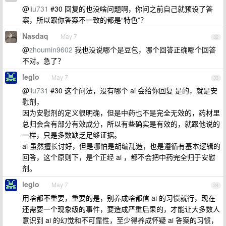
@
liu731
#30 回复的也没啥问题啊，你问之前自己就预设了答
案，所以跟你答案不一致的都是“特色”？
Nasdaq
May 7
32
@
zhoumin9602
我也没说哪个是豆包，哪个回答正确哪个回答
不对。急了？
leglo
May 7
33
@
liu731
#30 这个问法，没有哪个 ai 会给你回复 是的，就是安
慰剂，
因为安慰剂的定义很明确，但是中药也不是完全无效的，药材里
总归会含有部分有效成分，所以有些确实是有效的，就跟他说的
一样，只是多数缺乏足够证据。
ai 虽然擅长讨好，但是哪怕是胡编乱造，也是遵循有基本逻辑的
回答，这个原则下，是个正经 ai ，都不会把中药完全归于安慰
剂。
leglo
May 7
34
用啥都不重要，重要的是，别养成啥都信 ai 的习惯就行，现在
还需要一个现象级的事件，要造成严重后果的，才能让大多数人
意识到 ai 的幻觉和不可靠性，至少得养成怀疑 ai 答案的习惯，