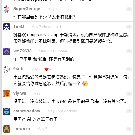
SuperGeorge
May 7
10
你在哪里看到不少 V 友都在抵制？
TimG
May 7 via Android
11
挺喜欢 deepseek ，app 干净清爽，没有国产软件那种油腻感。
虽然好像能力不比别家，但当搜索引擎用是绰绰有余。
leo72638
May 7 via iPhone
12
“自己不用”和“抵制”还是有区别的
94nb
May 7
4
13
用豆包难受的点是它老瞎逼说，说完了，你觉得不对追问一句，
它就会给你诚恳道歉，然后再编一个
yiyiwa
May 7
14
没用过，没安装过，字节的产品在用的是 飞书。没有其它了。
catazshadow
May 7 via Android
15
用国产 AI 的这辈子有了
linrunzh
May 7
16