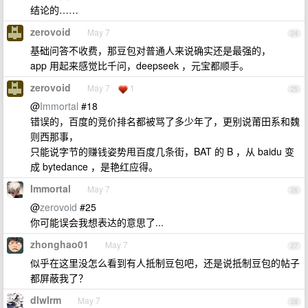
结论的……
zerovoid
May 7
24
基础问答不收费，那豆包对普通人来说确实还是最强的，
app 用起来感觉比千问，deepseek ，元宝都顺手。
zerovoid
May 7
1
25
@
Immortal
#18
错误的，百度的竞价排名都被骂了多少年了，更别说莆田系和魏
则西那事，
只能说字节的赚钱姿势甩百度几条街，BAT 的 B ，从 baidu 变
成 bytedance ，是艳红应得。
Immortal
May 7
26
@
zerovoid
#25
你可能误会我想表达的意思了...
zhonghao01
May 7
27
似乎在这里没怎么看到有人抵制豆包吧，还是说抵制豆包的帖子
都屏蔽我了？
dlwlrm
May 7
28