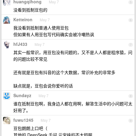
huangqihong
May 7
5
没看到抵制豆包的
Ketteiron
May 7
6
我没看到抵制普通人使用豆包
但如果有人用豆包写代码确实会被冷嘲热讽
hfJ433
May 7
7
其实一般常识，用豆包没有问题的，又不是人人都是程序猿，问
的问题比较不常见
还有就是豆包有抖音的这个大数据，常识补充的非常多
缺点就是，豆包会说你爱听的话
Sundayz
May 7
8
谁在抵制豆包啊，我身边人都在用啊，解答生活中的小问题可太
好用了。
fuwu1245
May 7
9
豆包朗朗上口吧（
其他的 DeepSeek 千问 元宝啥的不太舒服