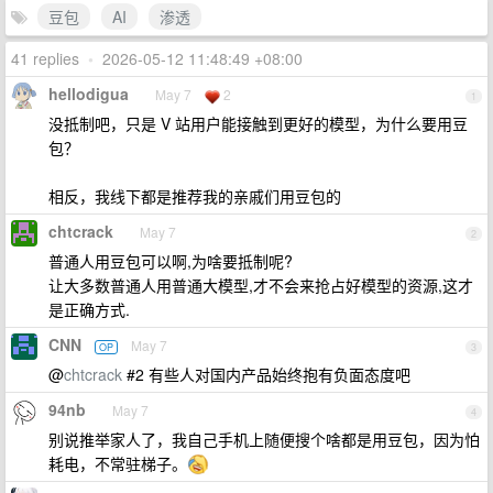
豆包
AI
渗透
41 replies
•
2026-05-12 11:48:49 +08:00
hellodigua
May 7
2
1
没抵制吧，只是 V 站用户能接触到更好的模型，为什么要用豆
包？
相反，我线下都是推荐我的亲戚们用豆包的
chtcrack
May 7
2
普通人用豆包可以啊,为啥要抵制呢?
让大多数普通人用普通大模型,才不会来抢占好模型的资源,这才
是正确方式.
CNN
May 7
OP
3
@
chtcrack
#2 有些人对国内产品始终抱有负面态度吧
94nb
May 7
4
别说推举家人了，我自己手机上随便搜个啥都是用豆包，因为怕
耗电，不常驻梯子。