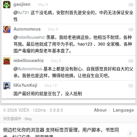
gaojiren
May 8
38
@
liu731
这个没毛病，安慰剂首先是安全的，中药无法保证安全
性
Autonomous
May 8
39
@
rebelliouswhiz
羡慕，我给老爸搞这些，他相当不耐烦，各种
骂我。最后他就成了用华为手机、hao123 、360 全家桶、各种
国产毒瘤的典型老年基本盘了。
rebelliouswhiz
May 8
40
@
Autonomous
基本上都是没有耐心、自我感觉良好和自大的父
亲。我爸也是这样，懒得给他搞，让他自生自灭吧。
liKeYunKeji
May 12
41
国产最好用的就是豆包了，没人抵制
© 2026 V2EX · 122ms · 3.9.8.5
About
·
Language
浏览器插件 - Stay
侧边栏化你的浏览器 支持标签页管理，用户脚本，书签同
›
步，标记广告，网页暗黑…