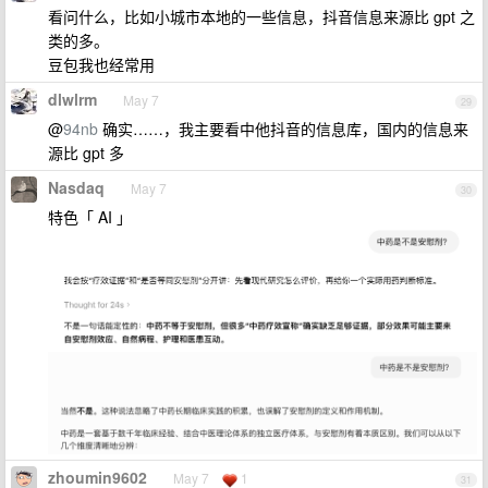
看问什么，比如小城市本地的一些信息，抖音信息来源比 gpt 之
类的多。
豆包我也经常用
dlwlrm
May 7
29
@
94nb
确实……，我主要看中他抖音的信息库，国内的信息来
源比 gpt 多
Nasdaq
May 7
30
特色「 AI 」
zhoumin9602
May 7
1
31