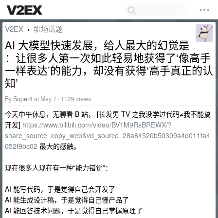
V2EX
职场话题
›
AI 大模型快速发展，给人最大的幻觉是
：让很多人第一次如此轻易地获得了‘像高手
一样表达’的能力，却没有获得‘高手真正的认
知’
By
Super8
at May 7 · 1129 views
今天中午休息，无聊看 B 站， [长发男 TV 之我没学过代码≠我不能搞
开发]
https://www.bilibili.com/video/BV1M9RsBREWX/?
share_source=copy_web&vd_source=28a84520b50309a4d011fa4
052f9bc02
最大的感触。
现在很多人现在有一种“能力错觉”：
AI 能写代码，于是觉得自己会开发了
AI 能生成设计稿，于是觉得自己懂产品了
AI 能回答技术问题，于是觉得自己掌握原理了