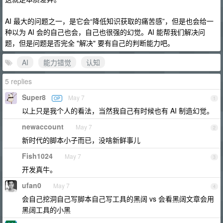
AI 最大的问题之一，是它会“降低知识获取的痛苦感”，但是也会给一
种以为 AI 会的自己也会，自己也很强的幻觉。AI 能帮我们解决问
题，但是问题是否完全 "解决" 要有自己的判断能力吧。
AI
能力错觉
认知
5 replies
Super8
May 7
OP
1
以上只是我个人的看法，当然我自己有时候也有 AI 制造幻觉。
newaccount
May 7
2
新时代的脚本小子而已，没啥新鲜事儿
Fish1024
May 7
3
开发真牛。
ufan0
May 7
4
会自己挖洞自己写脚本自己写工具的黑阔 vs 会看黑阔文章会用
黑阔工具的小黑