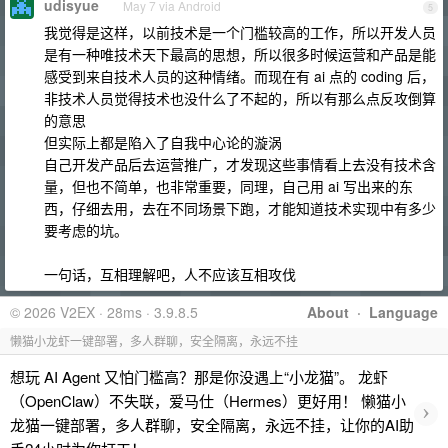
udisyue
May 7 via Android
5
我觉得是这样，以前技术是一个门槛较高的工作，所以开发人员
是有一种唯技术天下最高的思想，所以很多时候运营和产品是能
感受到来自技术人员的这种情绪。而现在有 ai 点的 coding 后，
非技术人员觉得技术也没什么了不起的，所以有那么点反攻倒算
的意思
但实际上都是陷入了自我中心论的漩涡
自己开发产品后去运营推广，才发现这些事情看上去没有技术含
量，但也不简单，也非常重要，同理，自己用 ai 写出来的东
西，仔细去用，去在不同场景下跑，才能知道技术实现中有多少
要考虑的坑。
一句话，互相理解吧，人不应该互相攻伐
© 2026 V2EX · 28ms · 3.9.8.5
About
·
Language
懒猫小龙虾一键部署，多人群聊，安全隔离，永远不挂
想玩 AI Agent 又怕门槛高？那是你没遇上“小龙猫”。 龙虾
（OpenClaw）不失联，爱马仕（Hermes）更好用！ 懒猫小
›
龙猫一键部署，多人群聊，安全隔离，永远不挂，让你的AI助