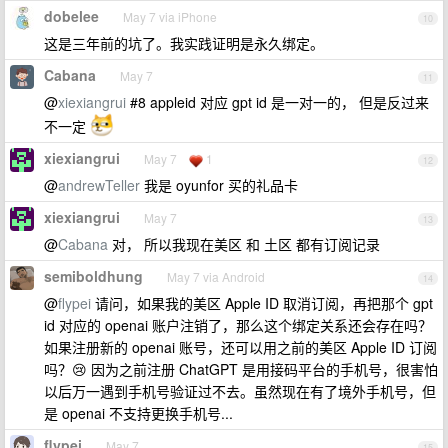
dobelee
May 7 via iPhone
10
这是三年前的坑了。我实践证明是永久绑定。
Cabana
May 7
11
@
xiexiangrui
#8 appleid 对应 gpt id 是一对一的， 但是反过来
不一定
xiexiangrui
May 7
1
12
@
andrewTeller
我是 oyunfor 买的礼品卡
xiexiangrui
May 7
13
@
Cabana
对， 所以我现在美区 和 土区 都有订阅记录
semiboldhung
May 7 via Android
14
@
flypei
请问，如果我的美区 Apple ID 取消订阅，再把那个 gpt
id 对应的 openai 账户注销了，那么这个绑定关系还会存在吗？
如果注册新的 openai 账号，还可以用之前的美区 Apple ID 订阅
吗？😢 因为之前注册 ChatGPT 是用接码平台的手机号，很害怕
以后万一遇到手机号验证过不去。虽然现在有了境外手机号，但
是 openai 不支持更换手机号...
flypei
May 7
15