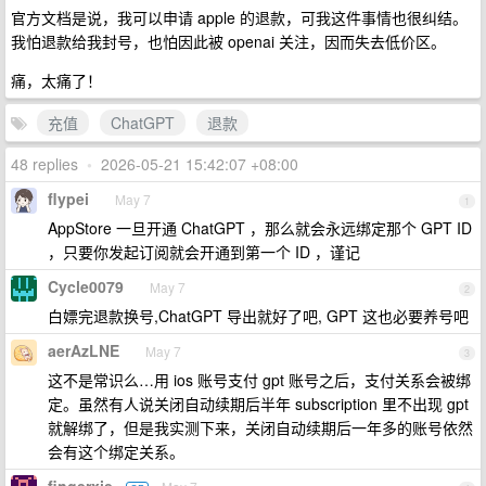
官方文档是说，我可以申请 apple 的退款，可我这件事情也很纠结。
我怕退款给我封号，也怕因此被 openai 关注，因而失去低价区。
痛，太痛了！
充值
ChatGPT
退款
48 replies
•
2026-05-21 15:42:07 +08:00
flypei
May 7
1
AppStore 一旦开通 ChatGPT ，那么就会永远绑定那个 GPT ID
，只要你发起订阅就会开通到第一个 ID ，谨记
Cycle0079
May 7
2
白嫖完退款换号,ChatGPT 导出就好了吧, GPT 这也必要养号吧
aerAzLNE
May 7
3
这不是常识么…用 ios 账号支付 gpt 账号之后，支付关系会被绑
定。虽然有人说关闭自动续期后半年 subscription 里不出现 gpt
就解绑了，但是我实测下来，关闭自动续期后一年多的账号依然
会有这个绑定关系。