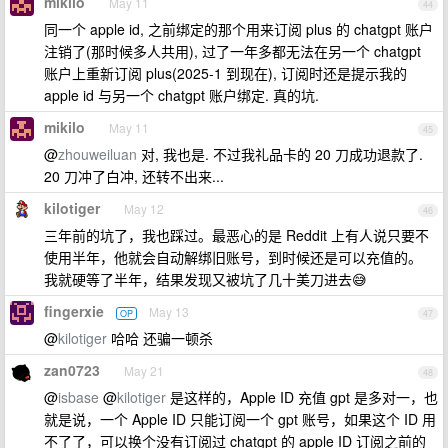
mikilo
May 11
44
同一个 apple id, 之前绑定的那个用来订阅 plus 的 chatgpt 账户
注销了(那时候多人共用), 过了一年多都无法在另一个 chatgpt
账户上重新订阅 plus(2025-1 到现在), 订阅时还是提示我的
apple id 与另一个 chatgpt 账户绑定. 真的坑.
mikilo
May 11
45
@
zhouweiluan
对, 我也是. 不过我礼品卡的 20 刀成功退款了.
20 刀冲了白冲, 还转不出来...
kilotiger
May 12
46
三年前的坑了，我也踩过。最恶心的是 Reddit 上有人说只要不
使用半年，他就会自动解绑旧账号，到时候还是可以充值的。
我就硬等了半年，结果发现又被坑了几十美刀进去😅
fingerxie
May 13
OP
47
@
kilotiger
哈哈 还骗一顿杀
zan0723
May 21
48
@
isbase
@
kilotiger
是这样的，Apple ID 充值 gpt 是多对一，也
就是说，一个 Apple ID 只能订阅一个 gpt 账号，如果这个 ID 用
不了了，可以换个没有订阅过 chatgpt 的 apple ID 订阅之前的