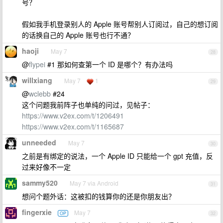
号？
假如我手机登录别人的 Apple 账号帮别人订阅过，自己的想订阅
的话换自己的 Apple 账号也行不通？
haoji
May 7
28
@
flypei
#1 那如何查第一个 ID 是哪个？有办法吗
willxiang
May 7
1
29
@
wclebb
#24
这个问题我前阵子也单纯的问过，见帖子：
https://www.v2ex.com/t/1206491
https://www.v2ex.com/t/1165687
unneeded
May 7
30
之前是有绑定的说法，一个 Apple ID 只能给一个 gpt 充值，反
过来好像不一定
sammy520
May 7 via Android
31
想问个题外话：这被扣的钱算你的还是你朋友出？
fingerxie
May 7
OP
32