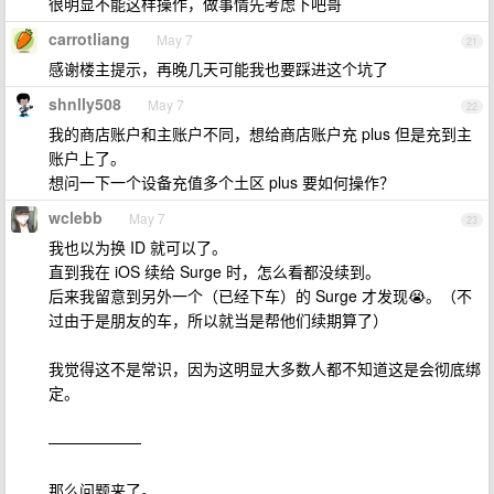
很明显不能这样操作，做事情先考虑下吧哥
carrotliang
May 7
21
感谢楼主提示，再晚几天可能我也要踩进这个坑了
shnlly508
May 7
22
我的商店账户和主账户不同，想给商店账户充 plus 但是充到主
账户上了。
想问一下一个设备充值多个土区 plus 要如何操作？
wclebb
May 7
23
我也以为换 ID 就可以了。
直到我在 iOS 续给 Surge 时，怎么看都没续到。
后来我留意到另外一个（已经下车）的 Surge 才发现😭。（不
过由于是朋友的车，所以就当是帮他们续期算了）
我觉得这不是常识，因为这明显大多数人都不知道这是会彻底绑
定。
——————
那么问题来了。