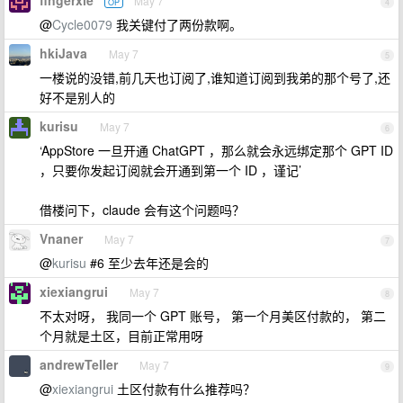
fingerxie
May 7
OP
4
@
Cycle0079
我关键付了两份款啊。
hkiJava
May 7
5
一楼说的没错,前几天也订阅了,谁知道订阅到我弟的那个号了,还
好不是别人的
kurisu
May 7
6
‘AppStore 一旦开通 ChatGPT ，那么就会永远绑定那个 GPT ID
，只要你发起订阅就会开通到第一个 ID ，谨记’
借楼问下，claude 会有这个问题吗？
Vnaner
May 7
7
@
kurisu
#6 至少去年还是会的
xiexiangrui
May 7
8
不太对呀， 我同一个 GPT 账号， 第一个月美区付款的， 第二
个月就是土区，目前正常用呀
andrewTeller
May 7
9
@
xiexiangrui
土区付款有什么推荐吗？