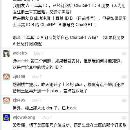
我朋友 A 土耳其 ID ，已经订阅给 ChatGPT ID B 朋友（因为朋
友注册土耳其困难，又迫切需要）
后来朋友 B 成功注册 土耳其 ID B （目前养号），但是如果要用
土耳其 ID B 给 ChatGPT B 帐号充 ChatGPT ；
那么 土耳其 ID A 订阅能给自己 ChatGPT A 吗？（如果我朋友
A 还想订阅的话）
wclebb
May 7
24
@
wclebb
第二个问题：如果我要支付，但是我如何才能知道，
这是付给其中的绑定的 ID ？
zj9495
May 7
25
感谢楼主提示，昨天刚开了土区的 plus ，额度有点不够用还准
备用土区再开通一个 plus ，差点就踩坑了
zj9495
May 7
26
另外，楼上那人太 der 了，已 block
wjcwukong
May 7
27
没看懂，切了美区账号充值成功，还是生效在土区的那个订阅账