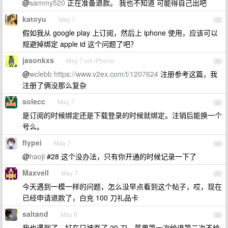
@
sammy520
正在准备退款。 我也不知道 可能得自己出吧
katoyu
May 7
33
假如我从 google play 上订阅，然后上 iphone 使用，应该可以
规避掉绑定 apple id 这个问题了吧？
jasonkxs
May 7 via iPhone
34
@
wclebb
https://www.v2ex.com/t/1207624
注册参考这篇，我
注册了俩没那么复杂
solecc
May 7
35
是订阅的时候绑定还是下载登录的时候就绑定。注销后能换一个
号么。
flypei
May 7
36
@
haoji
#28 这个没办法，只有你开通的时候记录一下了
Maxvell
May 7
37
今天遇到一模一样的问题，怎么没早点看到这个帖子，哎，现在
已经申请退款了，白充 100 刀礼品卡
saltand
May 8
38
我也遇到了，好在只被吞了 20 刀，苹果第一次给退第二次不给