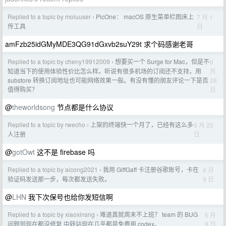
Replied to a topic by moluuser
PicOne： macOS 原生菜单栏图床上
7 月 1
›
日
传工具
amFzb25idGMyMDE3QG91dGxvb2suY29t 求个码感谢老哥
Replied to a topic by cheny19912009
想要买一个 Surge for Mac，但是不
6
›
月
知道当下的使用体验性价比怎么样。听说有很多机场的订阅还不支持，用
28
substore 转换订阅地址也可能网络效果一般。有没有懂的朋友评论一下是否
日
值得购买？
@
theworldsong
节点都是什么协议
Replied to a topic by rwecho
上架的终端快一个月了，已经有这么多
6 月 25
›
日
人注册
@
gotOwt
这不是 firebase 吗
Replied to a topic by aicong2021
我用 GiffGaff 卡注册谷歌账号，卡在
6 月
›
9 日
验证码发送那一步，每次都发送失败。
@
LHN
我下次保号也给你发短信啊
Replied to a topic by xiaoxinsng
难道真就周末不上班？ team 的 BUG
6 月
›
9 日
问题到现在都没修复 中转站现在几乎都是免费用 codex。