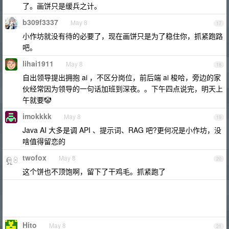
了。画饼只是缓兵之计。
b309f3337
May 8
17
小作坊就没有待的必要了，现在画饼只是为了稳住你，抓紧跑路
吧。
lihai1911
May 8
18
自出领导提出拥抱 ai ，不区分岗位，前后端 ai 梭哈，旁边的家
伙经常因为领导的一句话加班到深夜。。下午四点说完，明天上
午就要🤡
imokkkk
May 8
19
Java AI 大多是调 API 、提示词、RAG 吧?更何况是小作坊，没
啥值得留恋的
twofox
May 8
20
这个饼也不顶饱啊，留下了干鸡毛。抓紧跑了
Hito
May 8
21