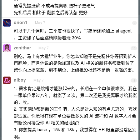
通常先提涨薪 不成再提离职 腰杆子更硬气
先礼后兵 相比于 翻脸之后再认怂 更好
orion1
May 7
9
可以干几个月吧，二季度也很快了，写简历还能加上 ai agent
，工资涨了后面跳槽能接着涨 30%
zenithar
May 7
10
别吃，马上有大批毕业生，你怎么知道不是先稳住你等招到新人
再翻脸，而且他说的是你加班以及 AI 相关的新任务都做到位了
帮你向上提涨薪，到不到位、上级批没批还不是他一张嘴的事。
niboy
May 7
11
1. 薪水肯定是跳槽才能涨起来的，长期在一个单位很难涨。我在
一家单位呆过八年，就涨了 2 次，第二次还是我提离职才给我涨
的，唉。
2. 其实两边都是新的工作吧，人总是对未知的有点忐忑的，喜欢
舒适区。你觉得在现在单位要做多久的 AI 流程和 AI 数字人才会
有新公司接受你 AI 相关的经验呢？
3. 你想提高 base ，15k 和 18k ，我觉得在 HR 眼里都没啥区别
啊。