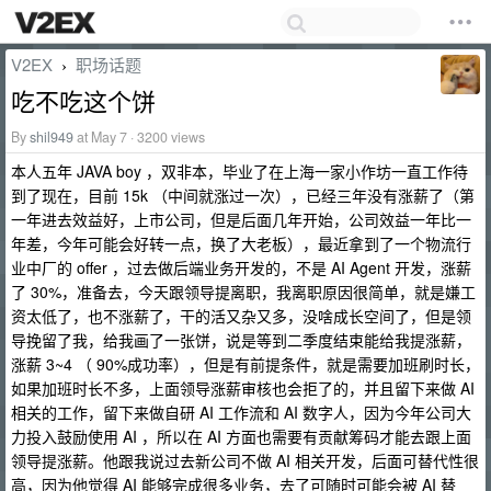
V2EX
职场话题
›
吃不吃这个饼
By
shil949
at May 7 · 3200 views
本人五年 JAVA boy ，双非本，毕业了在上海一家小作坊一直工作待
到了现在，目前 15k （中间就涨过一次），已经三年没有涨薪了（第
一年进去效益好，上市公司，但是后面几年开始，公司效益一年比一
年差，今年可能会好转一点，换了大老板），最近拿到了一个物流行
业中厂的 offer ，过去做后端业务开发的，不是 AI Agent 开发，涨薪
了 30%，准备去，今天跟领导提离职，我离职原因很简单，就是嫌工
资太低了，也不涨薪了，干的活又杂又多，没啥成长空间了，但是领
导挽留了我，给我画了一张饼，说是等到二季度结束能给我提涨薪，
涨薪 3~4 （ 90%成功率），但是有前提条件，就是需要加班刷时长，
如果加班时长不多，上面领导涨薪审核也会拒了的，并且留下来做 AI
相关的工作，留下来做自研 AI 工作流和 AI 数字人，因为今年公司大
力投入鼓励使用 AI ，所以在 AI 方面也需要有贡献筹码才能去跟上面
领导提涨薪。他跟我说过去新公司不做 AI 相关开发，后面可替代性很
高，因为他觉得 AI 能够完成很多业务，去了可随时可能会被 AI 替