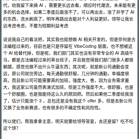
代，劝我留下来搞 AI ，需要更长远去看，顺应时代潮流，未来能有更
多的机会选择，如果二季度后面涨不了，可以再出去，涨了并学了 AI
的东西，流水刷高了，明年再跳出去能对个人利益更好。领导让我长
远考虑考虑，不要为短期利益考虑
说说我自己的看法把，其实我也挺想做 AI 相关开发的，但是奈何是古
法编程过来的，目前也是只是停留在 VibeCoding 层面，也不想被这
个 AI 给替代掉，但是呢，我们部门其实也没有非常专业的 AI 高级牛
马，都是古法编程过来的草台班子，并且我觉得我们部门很多人都很
躺摆，感觉也做不出什么牛逼东西；其次呢，就是新公司通勤会变
远，原公司就住旁边，每天通勤很舒服，几分钟的通勤，幸福度很
高，而且新公司可能需要真的加班，强度大，卷，因为业务需求量
大，我这家公司虽然表演式加班，但是工作强度不大，很舒服，也是
一个舒服圈，也是我能待这么久的原因把。然后如果他二季度给我涨
了，估计只能涨个 3 ，总包还是没有我这个 offer 多，但是去新公司
又换了业务新赛道，也有很多的不确定性和风险性。
所以佬们，帮我拿拿主意，明天就要给领导答复，去还是留？吃不吃
这个饼？