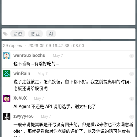
薪资
职业
AI
29 replies
•
2026-05-09 16:47:38 +08:00
wenrouxiaozhu
May 7
1
也不香啊...有啥好吃的...
winRain
May 7
2
说了走就该走，怎么挽留，留下都不好。我之前提离职的时候，
老板还说给股份呢
X0V0X
May 7
3
AI Agent 不还是 API 调用选手，别太神化了
zwyyy456
May 7
4
一般来说提离职是开弓没有回头箭，但是看起来你也不太满意新
offer ，那就是看你对你老板的评价了，以及他说的话可信度有