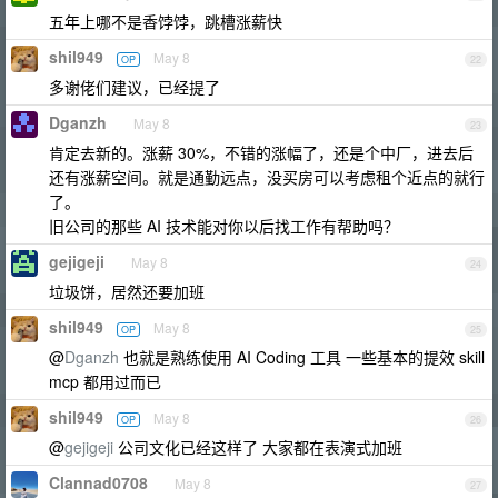
五年上哪不是香饽饽，跳槽涨薪快
shil949
May 8
OP
22
多谢佬们建议，已经提了
Dganzh
May 8
23
肯定去新的。涨薪 30%，不错的涨幅了，还是个中厂，进去后
还有涨薪空间。就是通勤远点，没买房可以考虑租个近点的就行
了。
旧公司的那些 AI 技术能对你以后找工作有帮助吗？
gejigeji
May 8
24
垃圾饼，居然还要加班
shil949
May 8
OP
25
@
Dganzh
也就是熟练使用 AI Coding 工具 一些基本的提效 skill
mcp 都用过而已
shil949
May 8
OP
26
@
gejigeji
公司文化已经这样了 大家都在表演式加班
Clannad0708
May 8
27