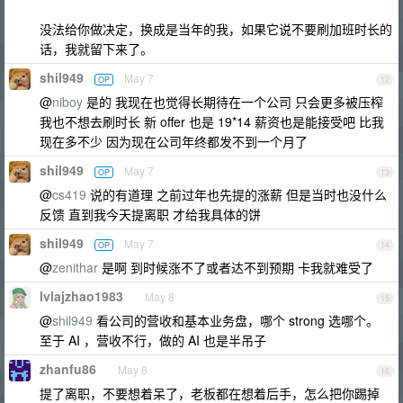
没法给你做决定，换成是当年的我，如果它说不要刷加班时长的
话，我就留下来了。
shil949
May 7
OP
12
@
niboy
是的 我现在也觉得长期待在一个公司 只会更多被压榨
我也不想去刷时长 新 offer 也是 19*14 薪资也是能接受吧 比我
现在多不少 因为现在公司年终都发不到一个月了
shil949
May 7
OP
13
@
cs419
说的有道理 之前过年也先提的涨薪 但是当时也没什么
反馈 直到我今天提离职 才给我具体的饼
shil949
May 7
OP
14
@
zenithar
是啊 到时候涨不了或者达不到预期 卡我就难受了
lvlajzhao1983
May 8
15
@
shil949
看公司的营收和基本业务盘，哪个 strong 选哪个。
至于 AI ，营收不行，做的 AI 也是半吊子
zhanfu86
May 8
16
提了离职，不要想着呆了，老板都在想着后手，怎么把你踢掉