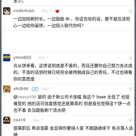
多少。
coderluan
May 7
1
5
一边加班刷时长，一边鼓励 AI ，你这也信的话，那不是应该担
心一边给你画饼，一边招人取代你吗？
ymcz852
May 7
6
光从饼来看，这饼说到底是不香的，而且还要你自己努力去达成
的，不涨的话到时候已经完全被甩锅成自己的责任，不过也得看
你的意愿度
shil949
May 7
OP
7
@
zwyyy456
是的 由于新公司卡涨幅 我这个 base 太低了 也挺
难受的 他的话可信度感觉还是算高的 但是我也觉得这个饼一点
也不香 去当跳板刷个流水把
cs419
May 7
8
提离职后 再谈涨薪 会显得你要挟人家 不跑路继续干 有点落人话
柄