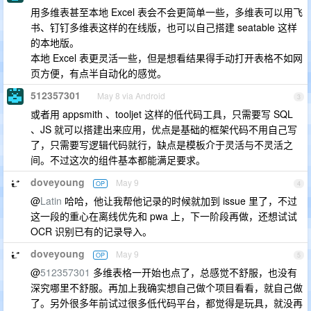
用多维表甚至本地 Excel 表会不会更简单一些，多维表可以用飞
书、钉钉多维表这样的在线版，也可以自己搭建 seatable 这样
的本地版。
本地 Excel 表更灵活一些，但是想看结果得手动打开表格不如网
页方便，有点半自动化的感觉。
512357301
May 8 via Android
3
或者用 appsmith 、tooljet 这样的低代码工具，只需要写 SQL
、JS 就可以搭建出来应用，优点是基础的框架代码不用自己写
了，只需要写逻辑代码就行，缺点是模板介于灵活与不灵活之
间。不过这次的组件基本都能满足要求。
doveyoung
May 9
OP
4
@
Latin
哈哈，他让我帮他记录的时候就加到 issue 里了，不过
这一段的重心在离线优先和 pwa 上，下一阶段再做，还想试试
OCR 识别已有的记录导入。
doveyoung
May 9
OP
5
@
512357301
多维表格一开始也点了，总感觉不舒服，也没有
深究哪里不舒服。再加上我确实想自己做个项目看看，就自己做
了。另外很多年前试过很多低代码平台，都觉得是玩具，就没再