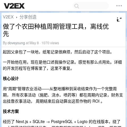
V2EX
分享创造
›
做了个农田种植周期管理工具，离线优
先
By
doveyoung
at May 8 · 1070 views
起因父亲包了一块地，纸笔记录很麻烦，然后启动了这个项目。
一开始他在用，现在是他口述我操作记录。感觉有那么点用处。详细
的开发历程写在博客里了，这里不重复。
核心设计
用"周期"管理农业活动——从整地播种到采收结束作为一个完整周
期， 所有农事活动（施肥、浇水、喷药等）都在周期内记录，财务支
出挂靠农事活动， 周期结束后自动算出这茬作物的 ROI 。
技术方案
经历了 Next.js + SQLite → PostgreSQL + Logto 的在线版本，绕了