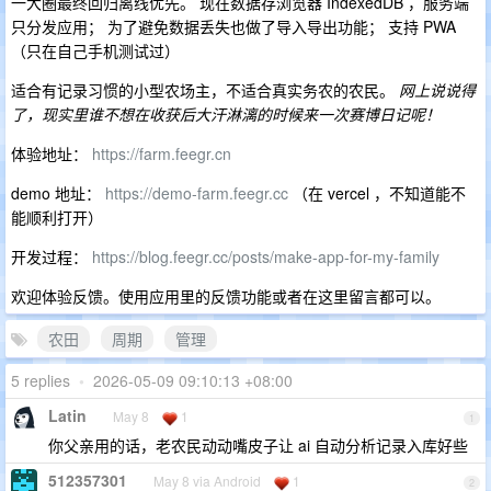
一大圈最终回归离线优先。 现在数据存浏览器 IndexedDB ，服务端
只分发应用； 为了避免数据丢失也做了导入导出功能； 支持 PWA
（只在自己手机测试过）
适合有记录习惯的小型农场主，不适合真实务农的农民。
网上说说得
了，现实里谁不想在收获后大汗淋漓的时候来一次赛博日记呢！
体验地址：
https://farm.feegr.cn
demo 地址：
https://demo-farm.feegr.cc
（在 vercel ，不知道能不
能顺利打开）
开发过程：
https://blog.feegr.cc/posts/make-app-for-my-family
欢迎体验反馈。使用应用里的反馈功能或者在这里留言都可以。
农田
周期
管理
5 replies
•
2026-05-09 09:10:13 +08:00
Latin
May 8
1
1
你父亲用的话，老农民动动嘴皮子让 ai 自动分析记录入库好些
512357301
May 8 via Android
1
2