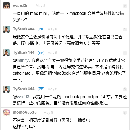
vvard3n
May 8
2
一直用的 mac mini ，请教一下 macbook 合盖后散热性能会损
失多少？
TyStark444
May 8
OP
3
我做这个主要是懒得每次手动处理：开了以后就让它自己管合
盖、接电/断电、内建屏关闭（亮度调为 0 ）等等。
TyStark444
May 8
OP
4
@
infinityv
我做这个主要是懒得每次手动处理：开了以后就让它
自己管合盖、接电/断电、内建屏变暗这些事。它不是单纯替代
caffeinate ，更像是把“MacBook 合盖当服务器用”这套流程包了
一下。
TyStark444
May 8
OP
5
@
vvard3n
我是用一个老的 macbook pro m1pro 14 寸，主要还
是运行一些小的服务。目前没有发现任何的性能损失。
momo65535
May 8
6
不合盖，把亮度调到最低（黑屏），插着电
这样不行吗？