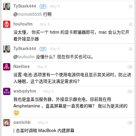
TyStark444
May 8
OP
7
@
momo65535
行啊
foufoufm
May 8
8
没太懂， 你买一个 hdmi 的显卡欺骗器即可，mac 会认为它开
着外接显示器
TyStark444
May 8
OP
9
@
foufoufm
没懂什么？现在你不买也可以。
Nzelites
May 9
10
设置-电池-选项里有一个使用电源供电且显示其关闭时，防止进
入睡眠，这个选项无法满足需求吗?
wsbqdyhm
May 9
11
我也是盒盖当服务器，外接显示器充电，目前我在用
Amphetamine ，盒盖屏幕是一直亮着的嘛？ 我以为是关闭的
ostrichb
May 9
12
| 合盖时调暗 MacBook 内建屏幕