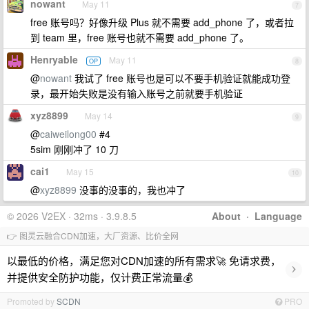
nowant
May 11
7
free 账号吗？好像升级 Plus 就不需要 add_phone 了，或者拉
到 team 里，free 账号也就不需要 add_phone 了。
Henryable
May 11
OP
8
@
nowant
我试了 free 账号也是可以不要手机验证就能成功登
录，最开始失败是没有输入账号之前就要手机验证
xyz8899
May 14
9
@
caiweilong00
#4
5sim 刚刚冲了 10 刀
cai1
May 15
10
@
xyz8899
没事的没事的，我也冲了
© 2026 V2EX · 32ms · 3.9.8.5
About
·
Language
👉 图灵云融合CDN加速，大厂资源、比价全网
以最低的价格，满足您对CDN加速的所有需求🚀 免请求费，
›
并提供安全防护功能，仅计费正常流量💰
Promoted by
SCDN
PRO