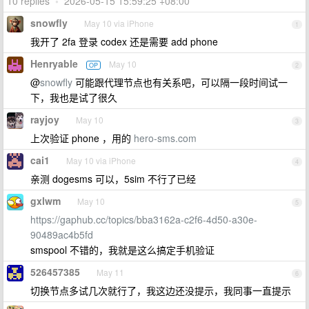
10 replies
•
2026-05-15 15:59:25 +08:00
snowfly
May 10 via iPhone
1
我开了 2fa 登录 codex 还是需要 add phone
Henryable
May 10
OP
2
@
snowfly
可能跟代理节点也有关系吧，可以隔一段时间试一
下，我也是试了很久
rayjoy
May 10
3
上次验证 phone ，用的
hero-sms.com
cai1
May 10 via iPhone
4
亲测 dogesms 可以，5sim 不行了已经
gxlwm
May 10
5
https://gaphub.cc/topics/bba3162a-c2f6-4d50-a30e-
90489ac4b5fd
smspool 不错的，我就是这么搞定手机验证
526457385
May 11
6
切换节点多试几次就行了，我这边还没提示，我同事一直提示