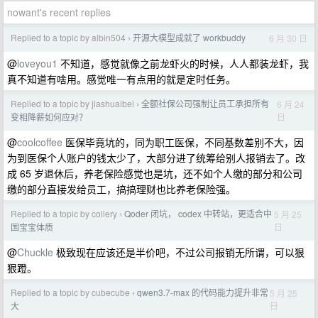
nowant's recent replies
Replied to a topic by albin504
开源大模型成就了 workbuddy
6 月 30 日
›
@
loveyou1
不知道，感觉就像之前龙虾火的时候，人人都装龙虾，我
真不知道有啥用。感觉唯一有点用的就是定时任务。
Replied to a topic by jiashuaibei
全额社保公司强制让员工承担所有
6 月 24
›
日
变相降薪如何应对？
@
coolcoffee
医保毕竟坑的，同为职工医保，不同基数差别不大，因
为到医保个人账户的钱太少了，大部分进了统筹给别人报销去了。改
成 65 岁退休后，养老保险感觉也是坑，还不如个人缴的部分和公司
缴的部分直接发给员工，搞搞理财也比养老保险强。
Replied to a topic by collery
Qoder 闭坑， codex 中转站，更适合中
5 月 25
›
日
国宝宝体质
@
Chuckle
极致现在应该还是半价吧，不过公司报销无所谓，可以狠
狠蹬。
Replied to a topic by cubecube
qwen3.7-max 的代码能力提升非常
5 月 25
›
日
大