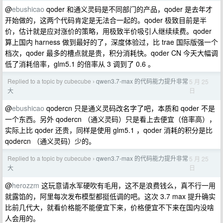
@
ebushicao
qoder 和通义灵码是不同部门的产品，qoder 是去年才
开始做的，这两个代码肯定是无法合一起的。qoder 极致目前是半
价，估计就是应对涨价的策略，用极致半价吸引人继续续费。qoder
算上国内 harness 做到最好的了，深度体验过，比 trae 国际版强一个
档次，qoder 最多的槽点就是贵，积分消耗快。qoder CN 今天大幅调
低了消耗倍率，glm5.1 的倍率从 3 调到了 0.6 。
Replied to a topic by cubecube
qwen3.7-max 的代码能力提升非常
5 月 25
›
日
大
@
ebushicao
qodercn 只是通义灵码改名字了吧，本质和 qoder 不是
一个东西。另外 qodercn （通义灵码）只是看上去便宜（倍率高），
实际上比 qoder 还贵，同样是使用 glm5.1 ，qoder 消耗的积分是比
qodercn （通义灵码）少的。
Replied to a topic by cubecube
qwen3.7-max 的代码能力提升非常
5 月 25
›
日
大
@
herozzm
这玩意请水军硬吹有毛用，这不是浪费钱么，真不行一用
就露馅的，阿里每次发布模型都挺低调的吧。这次 3.7 max 提升确实
比前几代大，就看价格能不能便宜下来，价格便宜不下来在国内没啥
人会用的。