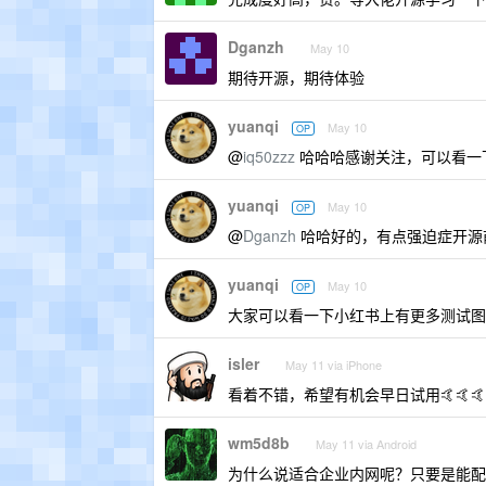
Dganzh
May 10
期待开源，期待体验
yuanqi
May 10
OP
@
iq50zzz
哈哈哈感谢关注，可以看一下
yuanqi
May 10
OP
@
Dganzh
哈哈好的，有点强迫症开源
yuanqi
May 10
OP
大家可以看一下小红书上有更多测试图片，
isler
May 11 via iPhone
看着不错，希望有机会早日试用🤙🤙🤙
wm5d8b
May 11 via Android
为什么说适合企业内网呢？只要是能配