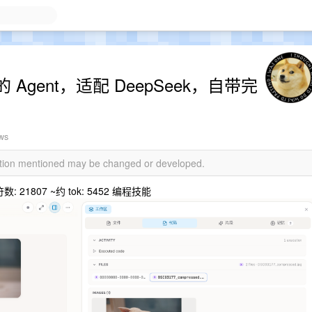
gent，适配 DeepSeek，自带完
ews
mation mentioned may be changed or developed.
数: 21807 ~约 tok: 5452 编程技能