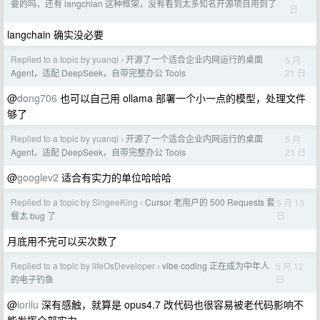
要的吗，还有 langchian 这种框架，没有看到太多知名开源项目用到了
日
langchain 确实没必要
Replied to a topic by yuanqi
开源了一个适合企业内网运行的桌面
5 月
›
21 日
Agent，适配 DeepSeek，自带完整办公 Tools
@
dong706
也可以自己用 ollama 部署一个小一点的模型，处理文件
够了
Replied to a topic by yuanqi
开源了一个适合企业内网运行的桌面
5 月
›
21 日
Agent，适配 DeepSeek，自带完整办公 Tools
@
googlev2
适合有实力的单位哈哈哈
Replied to a topic by SingeeKing
Cursor 老用户的 500 Requests 套
5 月 13
›
日
餐太 bug 了
月底用不完可以买次数了
Replied to a topic by lifeOsDeveloper
vibe coding 正在成为中年人
5 月 12
›
日
的电子钓鱼
@
iorilu
深有感触，就算是 opus4.7 改代码也很容易被老代码影响不