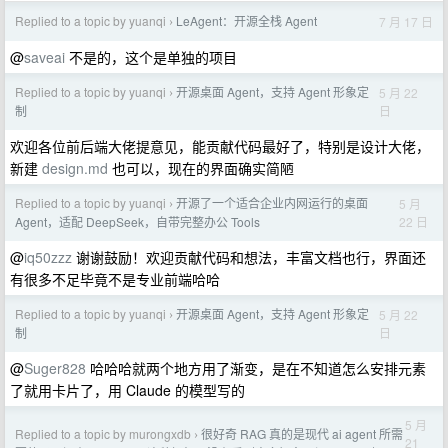
Replied to a topic by yuanqi
LeAgent：开源全栈 Agent
7 月 17 日
›
@
saveai
不是的，这个是单独的项目
Replied to a topic by yuanqi
开源桌面 Agent，支持 Agent 形象定
5 月 22
›
日
制
欢迎各位前后端大佬提意见，能贡献代码最好了，特别是设计大佬，
新建
design.md
也可以，现在的界面确实简陋
Replied to a topic by yuanqi
开源了一个适合企业内网运行的桌面
5 月
›
22 日
Agent，适配 DeepSeek，自带完整办公 Tools
@
iq50zzz
谢谢鼓励！欢迎贡献代码和想法，丰富文档也行，界面还
有很多不足毕竟不是专业前端哈哈
Replied to a topic by yuanqi
开源桌面 Agent，支持 Agent 形象定
5 月 22
›
日
制
@
Suger828
哈哈哈就两个地方用了渐变，是在不知道怎么安排元素
了就用卡片了，用 Claude 的模型写的
5 月
Replied to a topic by murongxdb
很好奇 RAG 真的是现代 ai agent 所需
›
21