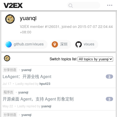
yuanqi
V2EX member #126031, joined on 2015-07-07 22:04:44
+08:00
github.com/vixues
深圳
vixues
Switch topics list
分享创造
•
yuanqi
LeAgent：开源全栈 Agent
3
Jul 17 • Lastly replied by
hpu423
程序员
•
yuanqi
开源桌面 Agent，支持 Agent 形象定制
3
May 22 • Lastly replied by
yuanqi
分享创造
•
yuanqi